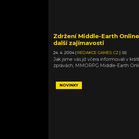
Zdržení Middle-Earth Online
další zajímavosti
24. 4. 2004
|
REDAKCE GAMES.CZ
|
Jak jsme vás již včera informovali v krá
zprávách, MMORPG Middle-Earth Onli
odložena až na příští rok.
NOVINKY