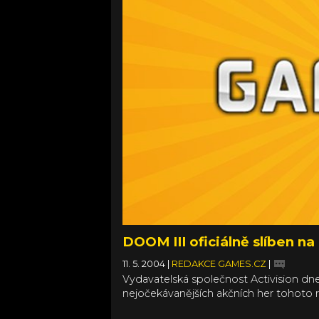
DOOM III oficiálně slíben na 
11. 5. 2004
|
REDAKCE GAMES.CZ
|
Vydavatelská společnost Activision dnes
nejočekávanějších akčních her tohoto ro