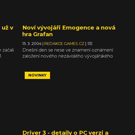
 už v
Noví vývojáři Emogence a nová
hra Grafan
15. 3. 2004
|
REDAKCE GAMES.CZ
|
 začali
Dnešní den se nese ve znamení oznámení
.
založení nového nezávislého vývojářského
týmu, který si začal říkat Emogence.
NOVINKY
Driver 3 - detaily o PC verzi a