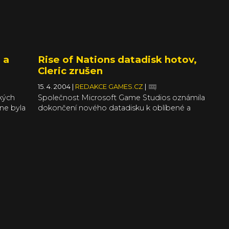
 a
Rise of Nations datadisk hotov,
Cleric zrušen
15. 4. 2004
|
REDAKCE GAMES.CZ
|
tkých
Společnost Microsoft Game Studios oznámila
ne byla
dokončení nového datadisku k oblíbené a
několika cenami ověnčené real-time strategii
Rise of Nations - Thrones and Patriots.