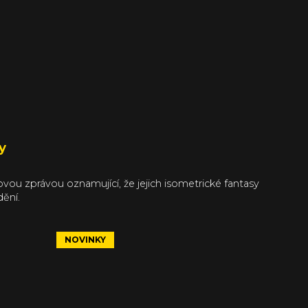
y
skovou zprávou oznamující, že jejich isometrické fantasy
ění.
NOVINKY