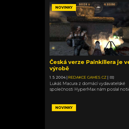
NOVINKY
Česká verze Painkillera je v
výrobě
1. 5. 2004
|
REDAKCE GAMES.CZ
|
Lukáš Macura z domácí vydavatelské
společnosti HyperMax nám poslal noti
česká verze akční řežby Painkiller je ve
a začne se prodávat už 5.
NOVINKY