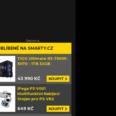
BLÍBENÉ NA SMARTY.CZ
TIGO Ultimate R5-7500F,
5070 - 1TB 32GB
43 990 KČ
KOUPIT
iPega P5 V001
Multifunkční Nabíjecí
Stojan pro PS VR2
649 KČ
KOUPIT