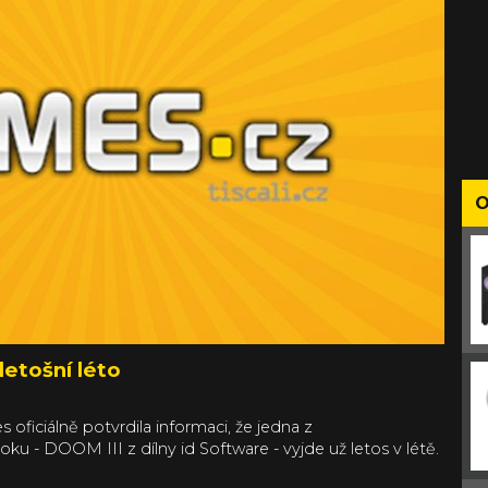
O
letošní léto
 oficiálně potvrdila informaci, že jedna z
ku - DOOM III z dílny id Software - vyjde už letos v létě.