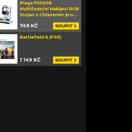
iPega P5S006
Multifunkční Nabíjecí RGB
Stojan s Chlazením pro
PS5 Slim bílý
749 KČ
KOUPIT
Battlefield 6 (PS5)
1 149 KČ
KOUPIT