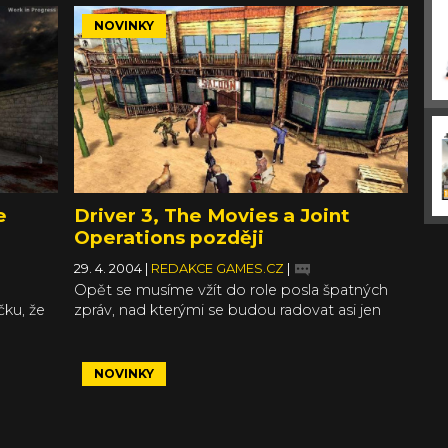
NOVINKY
e
Driver 3, The Movies a Joint
Operations později
29. 4. 2004
|
REDAKCE GAMES.CZ
|
Opět se musíme vžít do role posla špatných
čku, že
zpráv, nad kterými se budou radovat asi jen
 výrobě
výrobci konkurenčních titulů.
NOVINKY