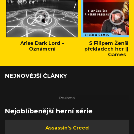
Arise Dark Lord –
S Filipem Ženíšk
Oznámení
překladech her || C
Games
NEJNOVĚJŠÍ ČLÁNKY
Nejoblíbenější herní série
Assassin's Creed