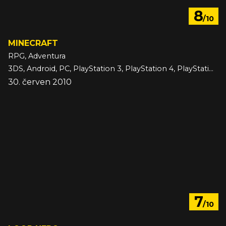
8
/10
MINECRAFT
RPG, Adventura
3DS, Android, PC, PlayStation 3, PlayStation 4, PlayStation 5, Switch, Switch 2, VITA, Wii U, Xbox 360, Xbox One, Xbox Series, iOS
30. červen 2010
7
/10