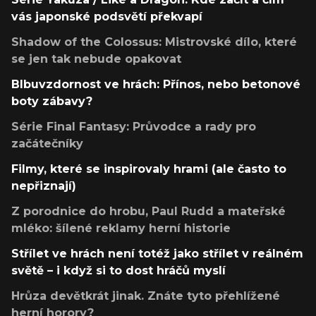
vás japonské podsvětí překvapí
Shadow of the Colossus: Mistrovské dílo, které
se jen tak nebude opakovat
Blbuvzdornost ve hrách: Přínos, nebo betonové
boty zábavy?
Série Final Fantasy: Průvodce a rady pro
začátečníky
Filmy, které se inspirovaly hrami (ale často to
nepřiznají)
Z porodnice do hrobu, Paul Rudd a mateřské
mléko: šílené reklamy herní historie
Střílet ve hrách není totéž jako střílet v reálném
světě – i když si to dost hráčů myslí
Hrůza devětkrát jinak. Znáte tyto přehlížené
herní horory?