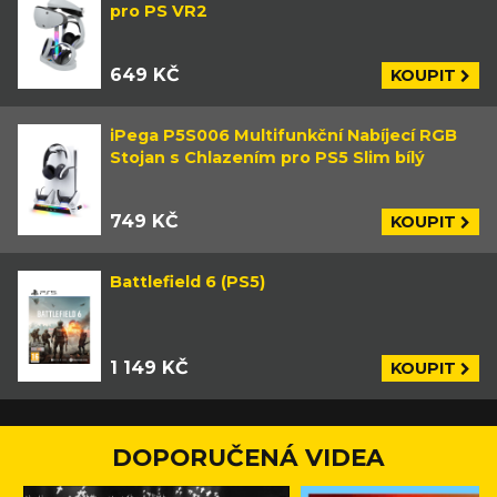
pro PS VR2
649 KČ
KOUPIT
iPega P5S006 Multifunkční Nabíjecí RGB
Stojan s Chlazením pro PS5 Slim bílý
749 KČ
KOUPIT
Battlefield 6 (PS5)
1 149 KČ
KOUPIT
DOPORUČENÁ VIDEA