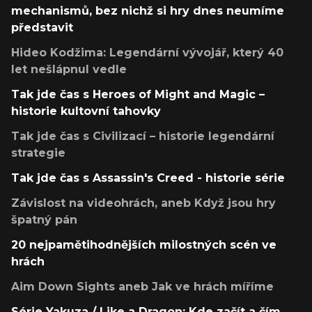
mechanismů, bez nichž si hry dnes neumíme
představit
Hideo Kodžima: Legendární vývojář, který 40
let nešlápnul vedle
Tak jde čas s Heroes of Might and Magic –
historie kultovní tahovky
Tak jde čas s Civilizací – historie legendární
strategie
Tak jde čas s Assassin's Creed - historie série
Závislost na videohrách, aneb Když jsou hry
špatný pán
20 nejpamětihodnějších milostných scén ve
hrách
Aim Down Sights aneb Jak ve hrách míříme
Série Yakuza / Like a Dragon: Kde začít a čím