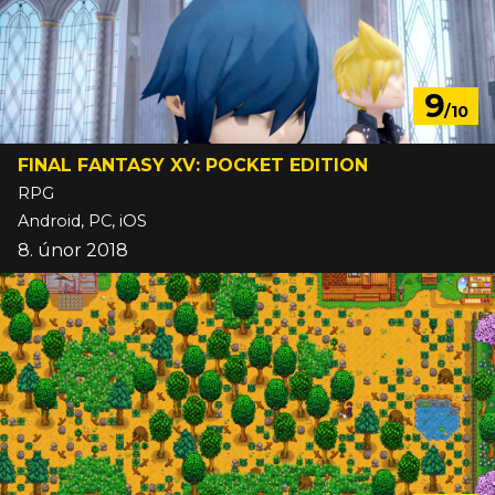
9
/10
FINAL FANTASY XV: POCKET EDITION
RPG
Android, PC, iOS
8. únor 2018