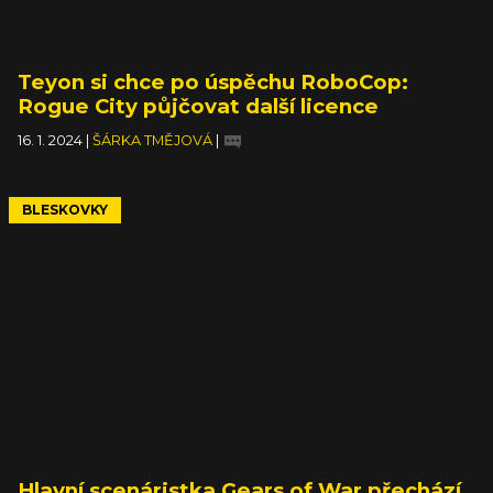
Teyon si chce po úspěchu RoboCop:
Rogue City půjčovat další licence
16. 1. 2024
|
ŠÁRKA TMĚJOVÁ
|
BLESKOVKY
Hlavní scenáristka Gears of War přechází