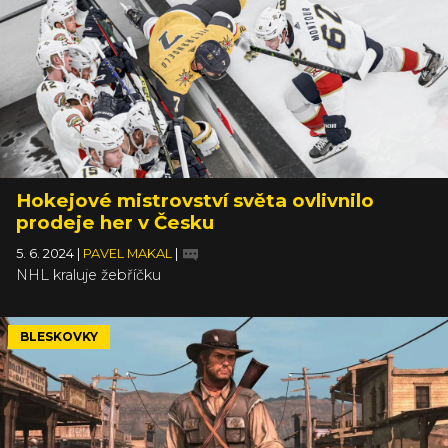
Hokejové mistrovství světa ovlivnilo
prodeje her v Česku
5. 6. 2024
|
PAVEL MAKAL
|
NHL kraluje žebříčku
BLESKOVKY