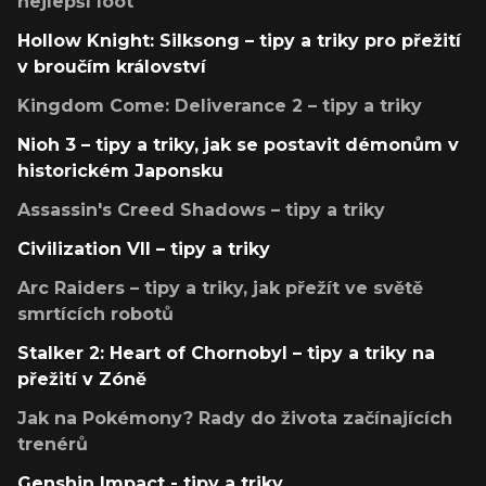
nejlepší loot
Hollow Knight: Silksong – tipy a triky pro přežití
v broučím království
Kingdom Come: Deliverance 2 – tipy a triky
Nioh 3 – tipy a triky, jak se postavit démonům v
historickém Japonsku
Assassin's Creed Shadows – tipy a triky
Civilization VII – tipy a triky
Arc Raiders – tipy a triky, jak přežít ve světě
smrtících robotů
Stalker 2: Heart of Chornobyl – tipy a triky na
přežití v Zóně
Jak na Pokémony? Rady do života začínajících
trenérů
Genshin Impact - tipy a triky