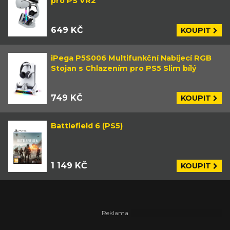
pro PS VR2
649 KČ
KOUPIT
iPega P5S006 Multifunkční Nabíjecí RGB
Stojan s Chlazením pro PS5 Slim bílý
749 KČ
KOUPIT
Battlefield 6 (PS5)
1 149 KČ
KOUPIT