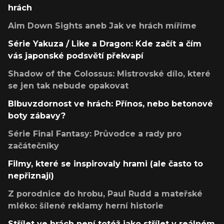
hrách
Aim Down Sights aneb Jak ve hrách míříme
Série Yakuza / Like a Dragon: Kde začít a čím
vás japonské podsvětí překvapí
Shadow of the Colossus: Mistrovské dílo, které
se jen tak nebude opakovat
Blbuvzdornost ve hrách: Přínos, nebo betonové
boty zábavy?
Série Final Fantasy: Průvodce a rady pro
začátečníky
Filmy, které se inspirovaly hrami (ale často to
nepřiznají)
Z porodnice do hrobu, Paul Rudd a mateřské
mléko: šílené reklamy herní historie
Střílet ve hrách není totéž jako střílet v reálném