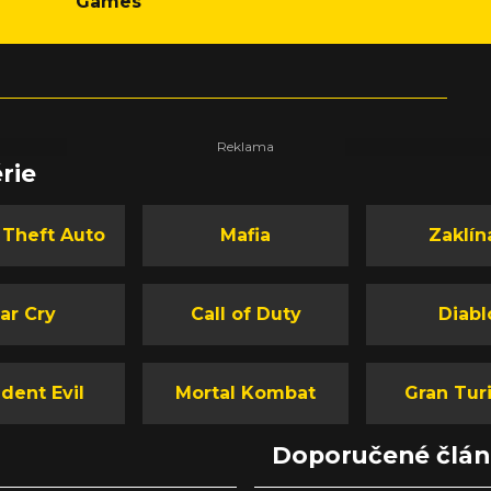
Games
rie
 Theft Auto
Mafia
Zaklín
ar Cry
Call of Duty
Diabl
dent Evil
Mortal Kombat
Gran Tur
Doporučené člá