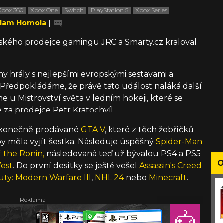
Xbox 360
Xbox One
Switch
PlayStation 5
Xbox Series
dam Homola
|
ského prodejce gamingu JRC a Smarty.cz kraloval
my hrály s nejlepšími evropskými sestavami a
 Předpokládáme, že právě tato událost naláká další
 u Mistrovství světa v ledním hokeji, které se
e za prodejce Petr Kratochvíl.
ekonečně prodávané
GTA V
, které z těch žebříčků
 by měla vyjít šestka. Následuje úspěšný
Spider-Man
f the Ronin,
následovaná teď už bývalou PS4 a PS5
O
West
. Do první desítky se ještě vešel
Assassin's Creed
Duty: Modern Warfare III
,
NHL 24
nebo
Minecraft
.