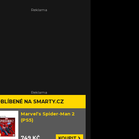
BLÍBENÉ NA SMARTY.CZ
Marvel’s Spider-Man 2
(PS5)
749 KČ
KOUPIT