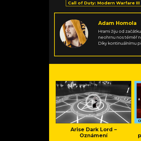
Call of Duty: Modern Warfare III
Adam Homola
Hrami žiju od začátku 
neohrnu nos téměř nad
Díky kontinuálnímu p
nejspíš jen tak bavit
Arise Dark Lord –
Oznámení
p