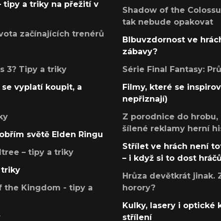
tipy a triky na přežití v
Shadow of the Colossus
tak nebude opakovat
ota začínajících trenérů
Blbuvzdornost ve hrách
zábavy?
 3? Tipy a triky
Série Final Fantasy: P
se vyplatí koupit, a
Filmy, které se inspirov
nepřiznají)
ky
Z porodnice do hrobu,
šílené reklamy herní hi
v obřím světě Elden Ringu
Střílet ve hrách není to
ree – tipy a triky
– i když si to dost hráč
triky
Hrůza devětkrát jinak. 
 the Kingdom - tipy a
horory?
Kulky, lasery i optické
y
střílení