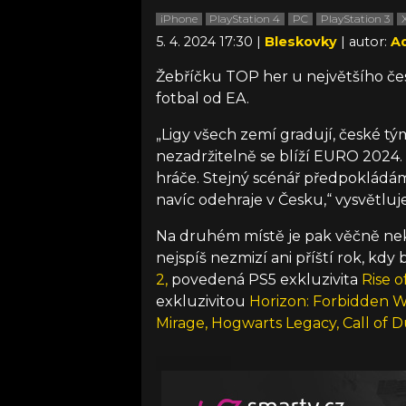
iPhone
PlayStation 4
PC
PlayStation 3
5. 4. 2024 17:30 |
Bleskovky
| autor:
A
Žebříčku TOP her u největšího če
fotbal od EA.
„Ligy všech zemí gradují, české tý
nezadržitelně se blíží EURO 2024.
hráče. Stejný scénář předpokládáme
navíc odehraje v Česku,“ vysvětluj
Na druhém místě je pak věčně n
nejspíš nezmizí ani příští rok, kdy
2,
povedená PS5 exkluzivita
Rise o
exkluzivitou
Horizon: Forbidden 
Mirage,
Hogwarts Legacy,
Call of 