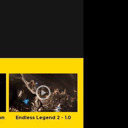
on
Endless Legend 2 - 1.0
Mafia: The Old Co
Man of Honor Ga