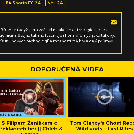
EA Sports FC 24
NHL 24
90. let a i když jsem začínal na akcích a strategiích, dnes
 ničím. Stejně tak mě fascinuje i herní průmysl jako takový.
řísunu nových technologií a možností mě hry a celý průmysl
 nepřestanou.
DOPORUČENÁ VIDEA
S Filipem Ženíškem o
Tom Clancy's Ghost Rec
řekladech her || Chléb &
Wildlands – Last Rites