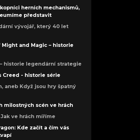
ůkopníci herních mechanismů,
 neumíme představit
rní vývojář, který 40 let
f Might and Magic – historie
 – historie legendární strategie
s Creed - historie série
h, aneb Když jsou hry špatný
h milostných scén ve hrách
Jak ve hrách míříme
ragon: Kde začít a čím vás
kvapí