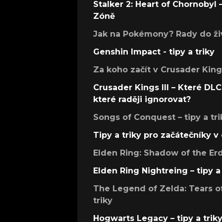
Stalker 2: Heart of Chornobyl – 
Zóně
Jak na Pokémony? Rady do živ
Genshin Impact - tipy a triky
Za koho začít v Crusader Kings
Crusader Kings III – Které DLC 
které raději ignorovat?
Songs of Conquest – tipy a tri
Tipy a triky pro začátečníky 
Elden Ring: Shadow of the Erdt
Elden Ring Nightreing – tipy a 
The Legend of Zelda: Tears of
triky
Hogwarts Legacy – tipy a trik