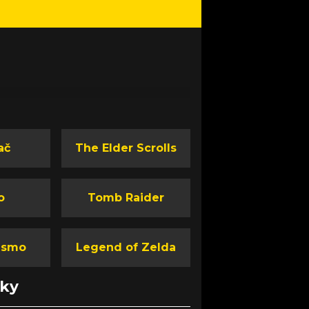
ač
The Elder Scrolls
o
Tomb Raider
ismo
Legend of Zelda
nky