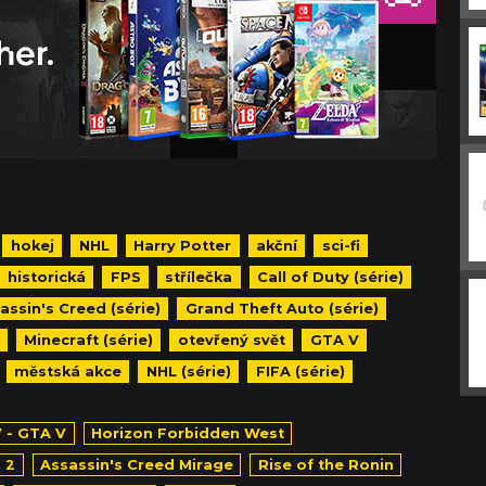
hokej
NHL
Harry Potter
akční
sci-fi
historická
FPS
střílečka
Call of Duty (série)
assin's Creed (série)
Grand Theft Auto (série)
Minecraft (série)
otevřený svět
GTA V
městská akce
NHL (série)
FIFA (série)
 - GTA V
Horizon Forbidden West
 2
Assassin's Creed Mirage
Rise of the Ronin