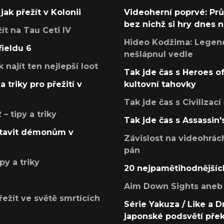
jak přežít v Kolonii
Videoherní poprvé: Pr
bez nichž si hry dnes
žít na Tau Ceti IV
Hideo Kodžima: Legendá
fieldu 6
nešlápnul vedle
k najít ten nejlepší loot
Tak jde čas s Heroes o
a triky pro přežití v
kultovní tahovky
Tak jde čas s Civilizací
 tipy a triky
Tak jde čas s Assassin'
postavit démonům v
Závislost na videohrác
pán
py a triky
20 nejpamětihodnějšíc
Aim Down Sights aneb 
přežít ve světě smrtících
Série Yakuza / Like a D
japonské podsvětí pře