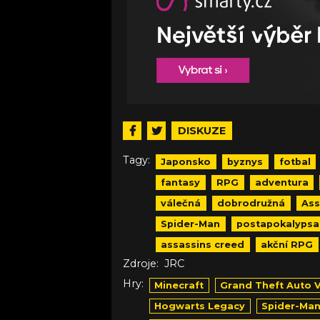
DISKUZE
Tagy:
Japonsko
byznys
fotbal
fantasy
RPG
adventura
válečná
dobrodružná
Ass
Spider-Man
postapokalypsa
assassins creed
akční RPG
Zdroje:
JRC
Hry:
Minecraft
Grand Theft Auto V
Hogwarts Legacy
Spider-Man