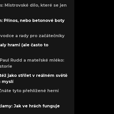
: Mistrovské dílo, které se jen
: Přínos, nebo betonové boty
růvodce a rady pro začátečníky
aly hrami (ale často to
 Paul Rudd a mateřské mléko:
storie
též jako střílet v reálném světě
ů myslí
Znáte tyto přehlížené herní
 klamy: Jak ve hrách funguje