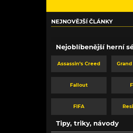
NEJNOVĚJŠÍ ČLÁNKY
Nejoblíbenější herní sé
Assassin's Creed
Grand
Fallout
F
FIFA
Resi
Tipy, triky, návody