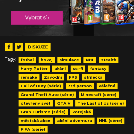
DISKUZE
Tagy:
fotbal
hokej
simulace
NHL
stealth
Harry Potter
akční
sci-fi
fantasy
remake
Závodní
FPS
střílečka
Call of Duty (série)
3rd person
válečná
Grand Theft Auto (série)
Minecraft (série)
otevřený svět
GTA V
The Last of Us (série)
Gran Turismo (série)
korejská
městská akce
akční adventura
NHL (série)
FIFA (série)