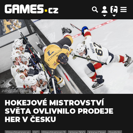
zdroj: EA Sports
HOKEJOVÉ MISTROVSTVÍ
SVĚTA OVLIVNILO PRODEJE
HER V ČESKU
PlayStation 4
PC
PlayStation 3
Xbox 360
Xbox One
Switch