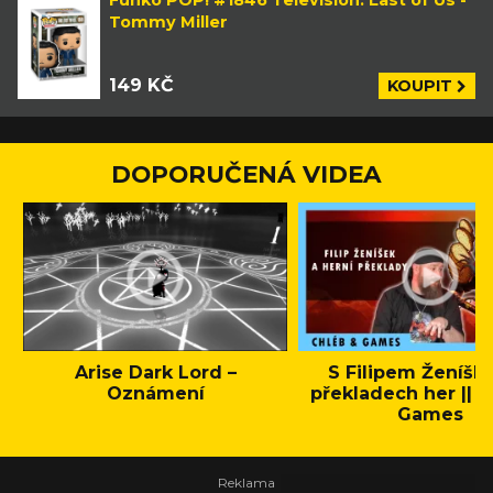
Funko POP! #1846 Television: Last of Us -
Tommy Miller
149 KČ
KOUPIT
DOPORUČENÁ VIDEA
Arise Dark Lord –
S Filipem Ženíšk
Oznámení
překladech her || C
Games