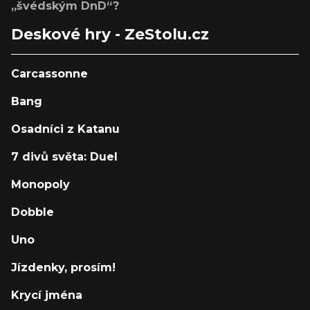
„švédským DnD“?
Deskové hry - ZeStolu.cz
Carcassonne
Bang
Osadníci z Katanu
7 divů světa: Duel
Monopoly
Dobble
Uno
Jízdenky, prosím!
Krycí jména