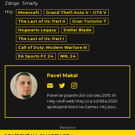
Zdroje:
Smarty
Hry:
Minecraft
Grand Theft Auto V - GTA V
The Last of Us: Part II
Gran Turismo 7
Hogwarts Legacy
Stellar Blade
The Last of Us: Part I
Call of Duty: Modern Warfare III
EA Sports FC 24
NHL 24
Pavel Makal
Pavel se psaním živí od roku 2015, tři
roky vedl web Hrej.cz a od léta 2020
spokojeně kotví na Games. Hry jsou
jeho životní láskou, které věnuje někdy
až nezdravé množství času. Kromě
sportů a strategií snese libovolný žánr,
největší radost mu ale dělají náročná