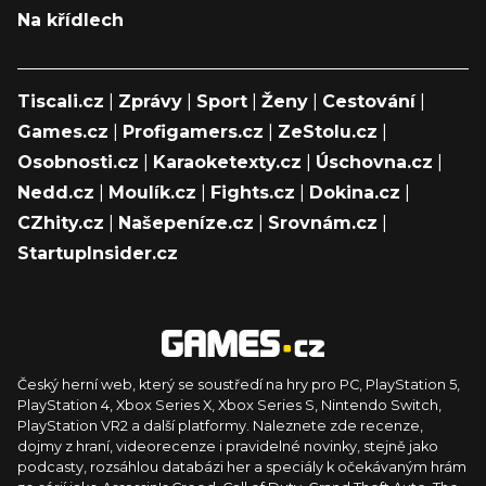
Na křídlech
Tiscali.cz
|
Zprávy
|
Sport
|
Ženy
|
Cestování
|
Games.cz
|
Profigamers.cz
|
ZeStolu.cz
|
Osobnosti.cz
|
Karaoketexty.cz
|
Úschovna.cz
|
Nedd.cz
|
Moulík.cz
|
Fights.cz
|
Dokina.cz
|
CZhity.cz
|
Našepeníze.cz
|
Srovnám.cz
|
StartupInsider.cz
Český herní web, který se soustředí na hry pro PC, PlayStation 5,
PlayStation 4, Xbox Series X, Xbox Series S, Nintendo Switch,
PlayStation VR2 a další platformy. Naleznete zde recenze,
dojmy z hraní, videorecenze i pravidelné novinky, stejně jako
podcasty, rozsáhlou databázi her a speciály k očekávaným hrám