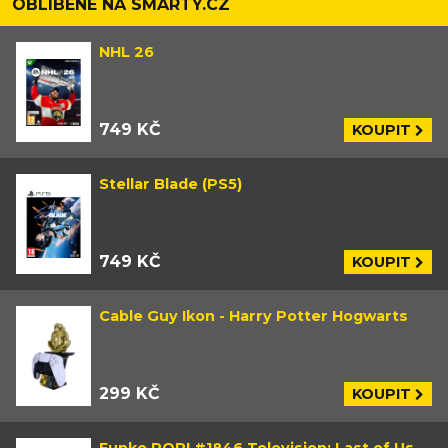
japonská akční RPG.
OBLÍBENÉ NA SMARTY.CZ
NHL 26
749 KČ
KOUPIT
Stellar Blade (PS5)
749 KČ
KOUPIT
Cable Guy Ikon - Harry Potter Hogwarts
299 KČ
KOUPIT