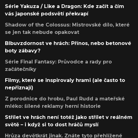
Série Yakuza / Like a Dragon: Kde začít a čím
vás japonské podsvětí překvapí
Shadow of the Colossus: Mistrovské dílo, které
se jen tak nebude opakovat
Blbuvzdornost ve hrách: Přínos, nebo betonové
boty zábavy?
Série Final Fantasy: Průvodce a rady pro
začátečníky
Filmy, které se inspirovaly hrami (ale často to
nepřiznají)
Z porodnice do hrobu, Paul Rudd a mateřské
mléko: šílené reklamy herní historie
Střílet ve hrách není totéž jako střílet v reálném
světě – i když si to dost hráčů myslí
Hrůza devětkrát jinak. Znáte tyto přehlížené