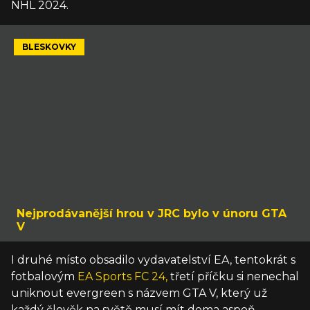
NHL 2024.
BLESKOVKY
Nejprodávanější hrou v JRC bylo v únoru GTA
V
I druhé místo obsadilo vydavatelství EA, tentokrát s
fotbalovým
EA Sports FC 24,
třetí příčku si nenechal
uniknout evergreen s názvem GTA V, který už
každý člověk na světě musí mít doma aspoň