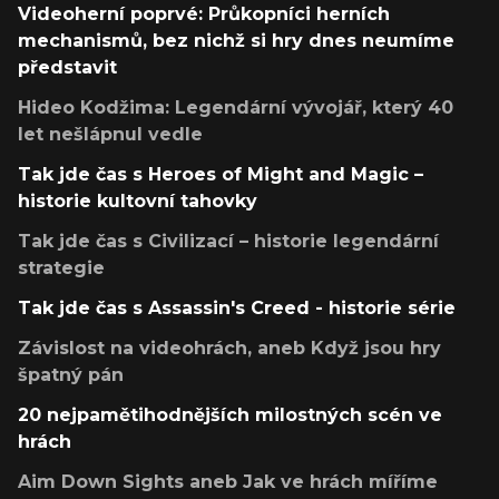
Videoherní poprvé: Průkopníci herních
mechanismů, bez nichž si hry dnes neumíme
představit
Hideo Kodžima: Legendární vývojář, který 40
let nešlápnul vedle
Tak jde čas s Heroes of Might and Magic –
historie kultovní tahovky
Tak jde čas s Civilizací – historie legendární
strategie
Tak jde čas s Assassin's Creed - historie série
Závislost na videohrách, aneb Když jsou hry
špatný pán
20 nejpamětihodnějších milostných scén ve
hrách
Aim Down Sights aneb Jak ve hrách míříme