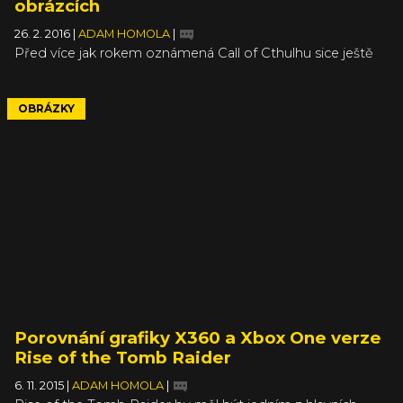
obrázcích
26. 2. 2016
|
ADAM HOMOLA
|
Před více jak rokem oznámená Call of Cthulhu sice ještě
minimálně rok nevyjde, ale díky vydavateli Focus Home
Interactive tu máme nejen první informace, ale také první
dva obrázky přímo ze hry. Nová hra bude oficiální adaptací
OBRÁZKY
papírového RPG Call of Cthulhu a vedle lehkých RPG
prvků, stealth mechanik a nezbytného psychologického
hororu nabídne i částečně otevřená prostředí.
Porovnání grafiky X360 a Xbox One verze
Rise of the Tomb Raider
6. 11. 2015
|
ADAM HOMOLA
|