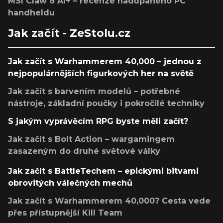
MSI Claw 8 AI+ – recenze nadupaného PC
handheldu
Jak začít - ZeStolu.cz
Jak začít s Warhammerem 40,000 – jednou z
nejpopulárnějších figurkových her na světě
Jak začít s barvením modelů – potřebné
nástroje, základní poučky i pokročilé techniky
S jakým vyprávěcím RPG byste měli začít?
Jak začít s Bolt Action – wargamingem
zasazeným do druhé světové války
Jak začít s BattleTechem – epickými bitvami
obrovitých válečných mechů
Jak začít s Warhammerem 40,000? Cesta vede
přes přístupnější Kill Team