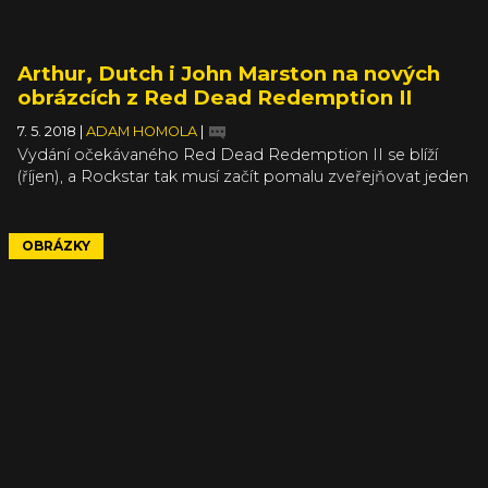
Arthur, Dutch i John Marston na nových
obrázcích z Red Dead Redemption II
7. 5. 2018
|
ADAM HOMOLA
|
Vydání očekávaného Red Dead Redemption II se blíží
(říjen), a Rockstar tak musí začít pomalu zveřejňovat jeden
materiál za druhým. Minulý týden jsme dostali třetí a opět
povedený trailer následovaný řadou nových a neméně
působivých obrázků.
OBRÁZKY