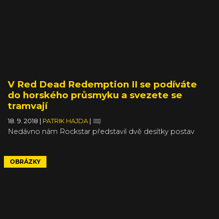
V Red Dead Redemption II se podíváte
do horského průsmyku a svezete se
tramvají
18. 9. 2018
|
PATRIK HAJDA
|
Nedávno nám Rockstar představil dvě desítky postav
z Red Dead Redemption II formou pohlednic s citáty, a
nyní se podobnou formou dozvídáme něco málo o
prostředí hry. Dvacet jedna nových obrázků zachycuje
OBRÁZKY
kromě klasického kovbojského života i nádherné výhledy
na sněhem pokryté hory, malebné vesničky, i smrduté
močály.