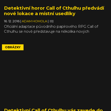
Detektivní horor Call of Cthulhu předvádí
nové lokace a místní usedlíky
16. 12. 2016
|
ADAM HOMOLA
|
Oficiální adaptace původního papírového RPG Call of
Cthulhu se nově představuje na několika nových
obrázcích, které onu tíživou atmosféru jednoho
podivného ostrova dokáží naznačit. Call of Cthulhu: The
Official Video Game tak nyní nabízí pohled na několik
OBRÁZKY
nových lokalit, místní obyvatele a také nějaké ne úplně
standardní věci. Což je vlastně u Cthulhu docela
standardní.
Detektivní Call of Cthulhu vás zavede do