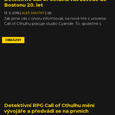
Bostonu 20. let
13. 5. 2016
|
ALEŠ SMUTNÝ
|
Jak jsme vás v únoru informovali, na nové hře z universa
Call of Cthulhu pracuje studio Cyanide. To, společně s
novými obrázky nastínilo, o čem hra bude a jaký žánr od ní
můžete čekat. Od oznámení je jasné, že se Cyanide
nebudou snažit o lekací horor ve stylu Outlastu, naopak,
OBRÁZKY
pojmu horor se až úzkostlivě vyhýbají, aby naznačili, že
jejich hra bude jiná, než jsou populární „letsplayerské“
horory současnosti. Naopak, studio chce zdůraznit
původního ducha Lovecraftových děl a podtrhnout
vyšetřovací složku dobového dramatu.
Detektivní RPG Call of Cthulhu mění
vývojáře a předvádí se na prvních