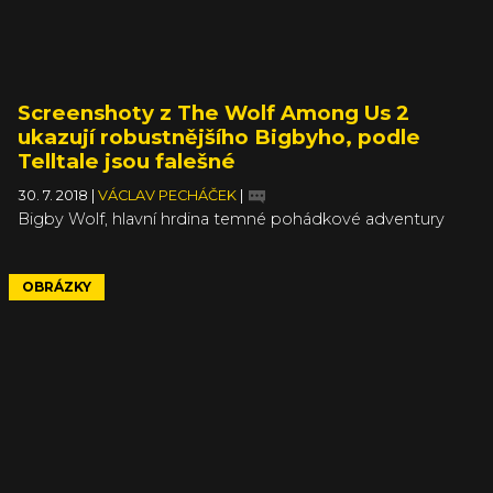
Screenshoty z The Wolf Among Us 2
ukazují robustnějšího Bigbyho, podle
Telltale jsou falešné
30. 7. 2018
|
VÁCLAV PECHÁČEK
|
Bigby Wolf, hlavní hrdina temné pohádkové adventury
The Wolf Among Us od Telltale, v poslední době trochu
přibral – aspoň to tedy naznačují nejnovější screenshoty,
které velkého zlého (ale v konečném důsledku vlastně
OBRÁZKY
dost hodného) vlka ukazují u kulečníkového stolu. Studio
Telltale popřelo jejich autenticitu s tím, že jde nejspíš o
výtvor fanoušků. Ovšem web All Games Delta si za svými
zdroji stojí.