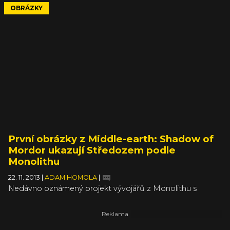
šesti obrázcích ze hry.
OBRÁZKY
První obrázky z Middle-earth: Shadow of
Mordor ukazují Středozem podle
Monolithu
22. 11. 2013
|
ADAM HOMOLA
|
Nedávno oznámený projekt vývojářů z Monolithu s
názvem Middle-earth: Shadow of Mordor vám už v
nedávném preview pořádně představil Aleš. Doteď se ale
pořádně nevědělo, jak hra bude vypadat. Vývojáři a
vydavatel si nějaké to první video ze hry drží pořád pod