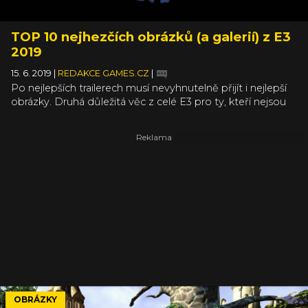
TOP 10 nejhezčích obrázků (a galerií) z E3
2019
15. 6. 2019
|
REDAKCE GAMES.CZ
|
Po nejlepších trailerech musí nevyhnutelně přijít i nejlepší
obrázky. Druhá důležitá věc z celé E3 pro ty, kteří nejsou
přímo na výstavišti a nemají možnost si alespoň některé
tituly vyzkoušet na vlastní kůži. Letos se toho urodilo
obzvláště hodně, proto jsme pro vás vybrali ty nejhezčí a
nejstylovější obrázky z celé E3.
OBRÁZKY