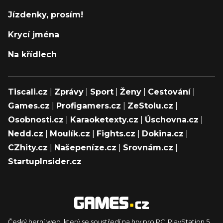
Jízdenky, prosím!
Krycí jména
Na křídlech
Tiscali.cz
|
Zprávy
|
Sport
|
Ženy
|
Cestování
|
Games.cz
|
Profigamers.cz
|
ZeStolu.cz
|
Osobnosti.cz
|
Karaoketexty.cz
|
Úschovna.cz
|
Nedd.cz
|
Moulík.cz
|
Fights.cz
|
Dokina.cz
|
CZhity.cz
|
Našepeníze.cz
|
Srovnám.cz
|
StartupInsider.cz
Český herní web, který se soustředí na hry pro PC, PlayStation 5,