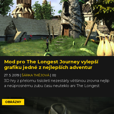
Mod pro The Longest Journey vylepší
grafiku jedné z nejlepších adventur
27. 5. 2019
|
ŠÁRKA TMĚJOVÁ
|
3D hry z přelomu tisíciletí nezestárly většinou zrovna nejlíp
a neúprosnému zubu času neuteklo ani The Longest
Journey. Zároveň jde ale o titul, který bychom nejen v naší
redakci zařadili na pomyslný žebříček nejlepších adventur
všech dob, takže s povděkem kvitujeme nový mod od
OBRÁZKY
Fabermana. Ten všechny filmečky a grafiku celkově
převádí do dnešním zrakem koukatelnější podoby.