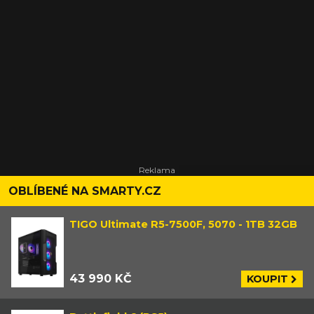
pokličkou, ale byli alespoň tak hodní, že vydali prvních pár
obrázků. Vypadají pochopitelně moc pěkně, ostatně z
minulé generace konzolí je vývojáři asi netípali. No,
podívejte se na ně sami:
OBLÍBENÉ NA SMARTY.CZ
TIGO Ultimate R5-7500F, 5070 - 1TB 32GB
43 990 KČ
KOUPIT