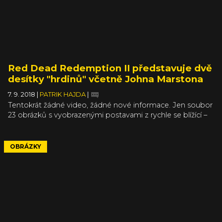
Red Dead Redemption II představuje dvě
desítky "hrdinů" včetně Johna Marstona
7. 9. 2018
|
PATRIK HAJDA
|
Tentokrát žádné video, žádné nové informace. Jen soubor
23 obrázků s vyobrazenými postavami z rychle se blížící –
pravděpodobně – nejočekávanější hry letošního roku.
V Red Dead Redemption II na vás čeká záporák
z předchozího dílu Dutch van der Linde, rodinku
OBRÁZKY
Marstonových ze stejného titulu, ale i celá řada nových
kovbojů v čele s hlavním hrdinou Arthurem Morganem.
Každý má navíc něco na srdci.