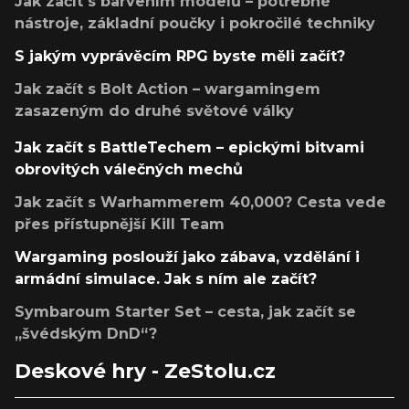
Jak začít s barvením modelů – potřebné
nástroje, základní poučky i pokročilé techniky
S jakým vyprávěcím RPG byste měli začít?
Jak začít s Bolt Action – wargamingem
zasazeným do druhé světové války
Jak začít s BattleTechem – epickými bitvami
obrovitých válečných mechů
Jak začít s Warhammerem 40,000? Cesta vede
přes přístupnější Kill Team
Wargaming poslouží jako zábava, vzdělání i
armádní simulace. Jak s ním ale začít?
Symbaroum Starter Set – cesta, jak začít se
„švédským DnD“?
Deskové hry - ZeStolu.cz