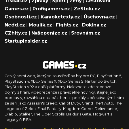
Tiscali.cz
|
Zprávy
|
Sport
|
Ženy
|
Cestování
|
Games.cz
|
Profigamers.cz
|
ZeStolu.cz
|
Osobnosti.cz
|
Karaoketexty.cz
|
Úschovna.cz
|
Nedd.cz
|
Moulík.cz
|
Fights.cz
|
Dokina.cz
|
CZhity.cz
|
Našepeníze.cz
|
Srovnám.cz
|
StartupInsider.cz
Český herní web, který se soustředí na hry pro PC, PlayStation 5,
PlayStation 4, Xbox Series X, Xbox Series S, Nintendo Switch,
PlayStation VR2 a další platformy. Naleznete zde recenze,
dojmy z hraní, videorecenze i pravidelné novinky, stejně jako
podcasty, rozsáhlou databázi her a speciály k očekávaným hrám
ze sérií jako Assassin's Creed, Call of Duty, Grand Theft Auto, The
Legend of Zelda, Final Fantasy, Kingdom Come: Deliverance,
Diablo, Stalker, The Elder Scrolls, Baldur's Gate, Hogwart's
Legacy či FIFA.