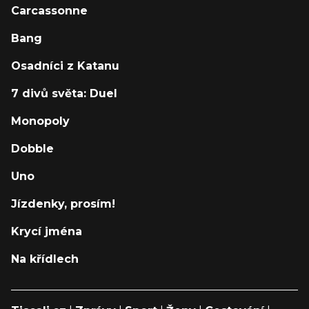
Carcassonne
Bang
Osadníci z Katanu
7 divů světa: Duel
Monopoly
Dobble
Uno
Jízdenky, prosím!
Krycí jména
Na křídlech