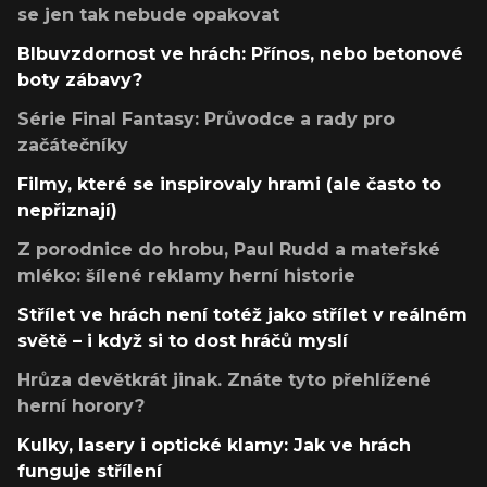
se jen tak nebude opakovat
Blbuvzdornost ve hrách: Přínos, nebo betonové
boty zábavy?
Série Final Fantasy: Průvodce a rady pro
začátečníky
Filmy, které se inspirovaly hrami (ale často to
nepřiznají)
Z porodnice do hrobu, Paul Rudd a mateřské
mléko: šílené reklamy herní historie
Střílet ve hrách není totéž jako střílet v reálném
světě – i když si to dost hráčů myslí
Hrůza devětkrát jinak. Znáte tyto přehlížené
herní horory?
Kulky, lasery i optické klamy: Jak ve hrách
funguje střílení