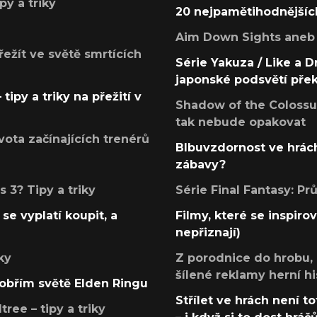
py a triky
20 nejpamětihodnějšíc
Aim Down Sights aneb 
přežít ve světě smrtících
Série Yakuza / Like a D
japonské podsvětí pře
tipy a triky na přežití v
Shadow of the Colossus
tak nebude opakovat
ota začínajících trenérů
Blbuvzdornost ve hrách
zábavy?
 3? Tipy a triky
Série Final Fantasy: P
se vyplatí koupit, a
Filmy, které se inspirov
nepřiznají)
ky
Z porodnice do hrobu,
šílené reklamy herní hi
v obřím světě Elden Ringu
Střílet ve hrách není to
ree – tipy a triky