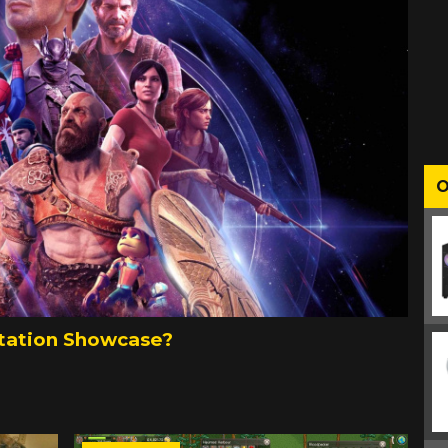
O
Station Showcase?