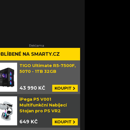
BLÍBENÉ NA SMARTY.CZ
TIGO Ultimate R5-7500F,
5070 - 1TB 32GB
43 990 KČ
KOUPIT
iPega P5 V001
Multifunkční Nabíjecí
Stojan pro PS VR2
649 KČ
KOUPIT