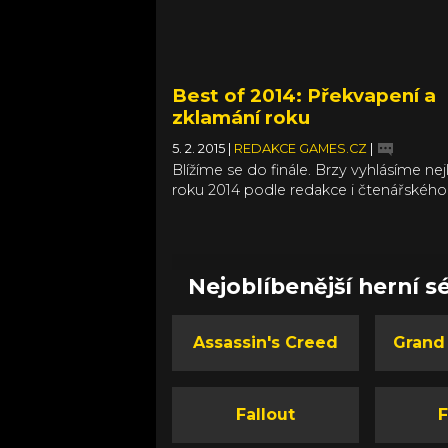
Best of 2014: Překvapení a
zklamání roku
5. 2. 2015
|
REDAKCE GAMES.CZ
|
Blížíme se do finále. Brzy vyhlásíme nej
roku 2014 podle redakce i čtenářského
hlasování, ale ještě před tím je na čase
které hry nás v roce 2014 nejvíce překva
které naopak zklamaly. Kandidátů bylo,
obvykle v obou kategoriích, celá řada. 
Nejoblíbenější herní sé
každý rok je třeba zdůraznit, že nejde 
nejlepších a nejhorších her. Hry, které 
byly zklamáním, neoznačujeme nutně 
Assassin's Creed
Grand
špatné, jen výrazně nenaplnily naše oče
A přesně opačně je to s hrami, které n
překvapily. Čekaly jsme od nich méně
vůbec nic, ale když vyšly, s chutí jsme si
Fallout
F
zahráli, i když se nedostaly mezi nejlepš