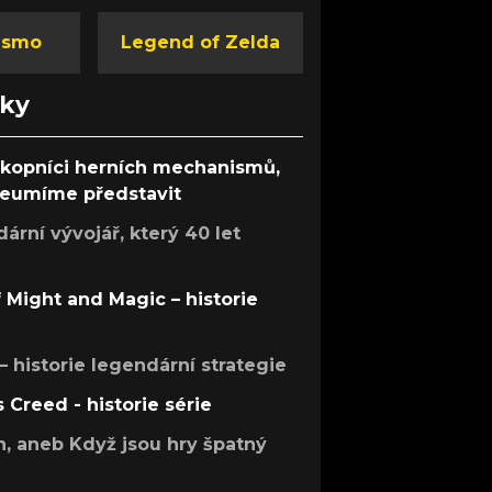
ismo
Legend of Zelda
nky
ůkopníci herních mechanismů,
 neumíme představit
rní vývojář, který 40 let
f Might and Magic – historie
 – historie legendární strategie
s Creed - historie série
h, aneb Když jsou hry špatný