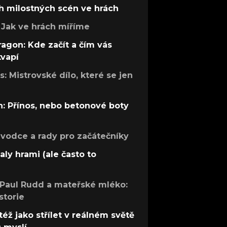
h milostných scén ve hrách
Jak ve hrách míříme
ragon: Kde začít a čím vás
kvapí
: Mistrovské dílo, které se jen
: Přínos, nebo betonové boty
růvodce a rady pro začátečníky
aly hrami (ale často to
 Paul Rudd a mateřské mléko:
storie
též jako střílet v reálném světě