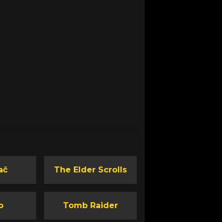
ač
The Elder Scrolls
o
Tomb Raider