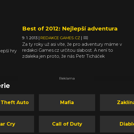
Best of 2012: Nejlepší adventura
9. 1. 2013
|
REDAKCE GAMES.CZ
|
Za ty roky už asi víte, že pro adventury máme v
redakci Games.cz určitou slabost. A není to
lepší hry
zdaleka jen proto, že nás Petr Ticháček
soustavně upozorňuje na všechny nové
 shrnout,
kousky a nedá nám spát, dokud je všechny
pily, a
alespoň nevyzkoušíme. Nepopíráme, že v tom
 jako
může hrát roli určitá míra nostalgie, ale
A jako
rie
každopádně jsme moc rádi, že adventury v
o výběr
posledních letech zaznamenaly
pro nás
neoddiskutovatelnou obrodu, a že právě tato
za
 Theft Auto
Mafia
Zaklín
kategorie patří v našem vyhlašování her roku
kávání.
mezi ty nejzajímavější.
ás
 nebo
 je
ar Cry
Call of Duty
Diabl
í ve