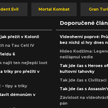
hry se
dent Evil
Mortal Kombat
Gran Tur
Doporučené člá
jak přežít v Kolonii
Videoherní poprvé: Pr
bez nichž si hry dnes
žít na Tau Ceti IV
Hideo Kodžima: Legendá
fieldu 6
nešlápnul vedle
k najít ten nejlepší loot
Tak jde čas s Heroes o
a triky pro přežití v
kultovní tahovky
Tak jde čas s Civilizací
 tipy a triky
Tak jde čas s Assassin'
postavit démonům v
Závislost na videohrác
pán