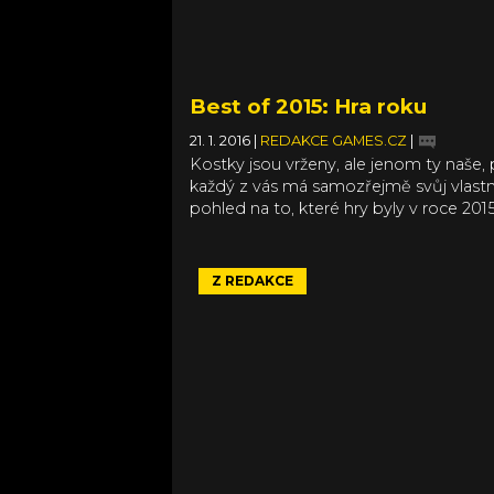
Best of 2015: Hra roku
21. 1. 2016
|
REDAKCE GAMES.CZ
|
Kostky jsou vrženy, ale jenom ty naše,
každý z vás má samozřejmě svůj vlastn
pohled na to, které hry byly v roce 201
nejlepší, nejbarevnější, nejhezčí, nejtěžší
nejšílenější nebo nejkulaťoulinkatější. 
ale můžeme bavit či handrkovat, že nej
Z REDAKCE
byla ta či ona hra a vzájemně se nesho
znamená to právě, že i rok 2015 byl na
kvalitní hry bohatý prakticky ve všech ž
A nám se v zástupu všemožných akcí,
adventur, nezávislých i závislých her a s
nejvíce líbila následující desítka. Zárove
připomínáme, že ještě pořád máte čas 
svou hru roku (a nepovinně také nej hr
v žánrových kategoriích) v rámci čtená