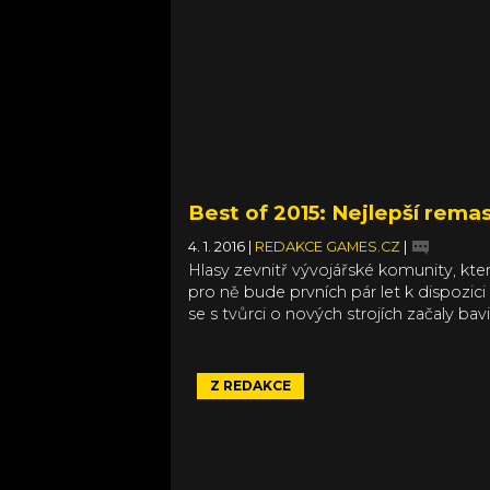
hlasování. Jeho výsledky oznámíme d
týdne.
Best of 2015: Nejlepší rema
4. 1. 2016
|
REDAKCE GAMES.CZ
|
Hlasy zevnitř vývojářské komunity, kt
pro ně bude prvních pár let k dispozic
se s tvůrci o nových strojích začaly bav
nebylo pořádně co hrát a díru bylo tře
remaků starších her, která však nezůsta
situace, kdy počet vydávaných remast
Z REDAKCE
balíku všech vydaných her. Nastal tedy
mohli určit, které z nich se v roce 2015