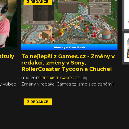
Z REDAKCE
tituly
To nejlepší z Games.cz - Změny v
redakci, změny v Sony,
RollerCoaster Tycoon a Chuchel
8. 10. 2017
|
REDAKCE GAMES.CZ
|
ry vůbec
Změny v redakci Games.cz jsme sice oznámili
 našich
už před týdnem ve Fight Clubu, ale teď vám je
me
rádi představíme znovu, a hlavně v ucelené
a ni
formě textového oznámení. Šéfredaktorskou
Z REDAKCE
na do
pozici po Petrovi přebírá Aleš Smutný, zatímco
eď hráli
Petr zase na pozici šéfa redakcí a produktu
ochou
Tiscali střídá Martina. Více informací už najdete
v článku níže. Vedle našeho menšího