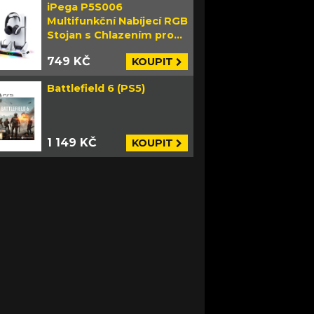
iPega P5S006
Multifunkční Nabíjecí RGB
Stojan s Chlazením pro
PS5 Slim bílý
749 KČ
KOUPIT
Battlefield 6 (PS5)
1 149 KČ
KOUPIT