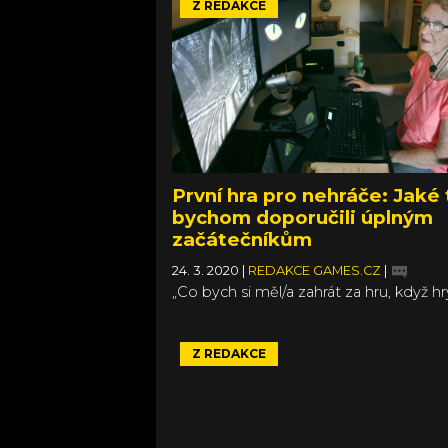
Z REDAKCE
První hra pro nehráče: Jaké 
bychom doporučili úplným
začátečníkům
24. 3. 2020
|
REDAKCE GAMES.CZ
|
„Co bych si měl/a zahrát za hru, když h
nehraju?“ Je to otázka, se kterou se od
přátel a rodinných příslušníků setkává
poměrně často a není zas tak snadné n
Z REDAKCE
odpovědět. Jaká je ideální vstupní brá
světa počítačových her pro ty, kteří dot
akorát Solitaire, Hledání min nebo s tr
štěstí nějaké staré Sims?