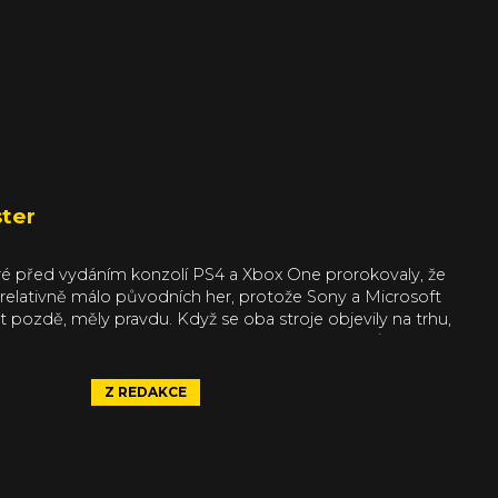
o konce
ster
eré před vydáním konzolí PS4 a Xbox One prorokovaly, že
i relativně málo původních her, protože Sony a Microsoft
it pozdě, měly pravdu. Když se oba stroje objevily na trhu,
ba něčím zalepit. Tak odstartovala vlna remasterů a HD
la pouze na konzolích – přelila se i na PC a výsledkem je
erů a HD remaků tvoří každý měsíc podstatnou část
Z REDAKCE
 čas vyčlenit remastery do vlastní kategorie, abychom
 povedly nejvíce.