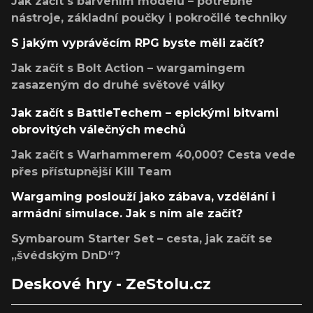
Jak začít s barvením modelů – potřebné
nástroje, základní poučky i pokročilé techniky
S jakým vyprávěcím RPG byste měli začít?
Jak začít s Bolt Action – wargamingem
zasazeným do druhé světové války
Jak začít s BattleTechem – epickými bitvami
obrovitých válečných mechů
Jak začít s Warhammerem 40,000? Cesta vede
přes přístupnější Kill Team
Wargaming poslouží jako zábava, vzdělání i
armádní simulace. Jak s ním ale začít?
Symbaroum Starter Set – cesta, jak začít se
„švédským DnD“?
Deskové hry - ZeStolu.cz