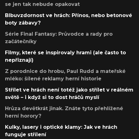
se jen tak nebude opakovat
Blbuvzdornost ve hrách: Přínos, nebo betonové
boty zábavy?
Série Final Fantasy: Průvodce a rady pro
začátečníky
Filmy, které se inspirovaly hrami (ale často to
nepřiznají)
Z porodnice do hrobu, Paul Rudd a mateřské
mléko: šílené reklamy herní historie
Střílet ve hrách není totéž jako střílet v reálném
světě – i když si to dost hráčů myslí
Hrůza devětkrát jinak. Znáte tyto přehlížené
herní horory?
Kulky, lasery i optické klamy: Jak ve hrách
funguje střílení