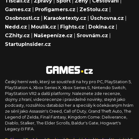
Tiscali.cz
|
Zprávy
|
Sport
|
Ženy
|
Cestování
|
Games.cz
|
Profigamers.cz
|
ZeStolu.cz
|
Osobnosti.cz
|
Karaoketexty.cz
|
Úschovna.cz
|
Nedd.cz
|
Moulík.cz
|
Fights.cz
|
Dokina.cz
|
CZhity.cz
|
Našepeníze.cz
|
Srovnám.cz
|
StartupInsider.cz
Český herní web, který se soustředí na hry pro PC, PlayStation 5,
PlayStation 4, Xbox Series X, Xbox Series S, Nintendo Switch,
PlayStation VR2 a další platformy. Naleznete zde recenze,
dojmy z hraní, videorecenze i pravidelné novinky, stejně jako
podcasty, rozsáhlou databázi her a speciály k očekávaným hrám
ze sérií jako Assassin's Creed, Call of Duty, Grand Theft Auto, The
Legend of Zelda, Final Fantasy, Kingdom Come: Deliverance,
Diablo, Stalker, The Elder Scrolls, Baldur's Gate, Hogwart's
Legacy či FIFA.