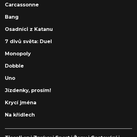
Carcassonne
Bang
Osadníci z Katanu
7 divů světa: Duel
Monopoly
Dobble
Uno
Jízdenky, prosím!
Krycí jména
Na křídlech