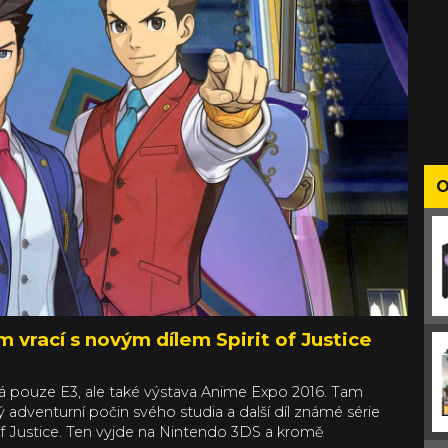
O
 vrací s novým dílem Spirit of Justice
á pouze E3, ale také výstava Anime Expo 2016. Tam
adventurní počin svého studia a další díl známé série
of Justice. Ten vyjde na Nintendo 3DS a kromě