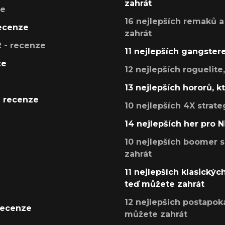
zahrát
ze
16 nejlepších remaků a
recenze
zahrát
 - recenze
11 nejlepších gangstere
ze
12 nejlepších roguelite
13 nejlepších hororů, k
- recenze
10 nejlepších 4X strate
14 nejlepších her pro 
10 nejlepších boomer s
zahrát
11 nejlepších klasickýc
teď můžete zahrát
12 nejlepších postapoka
recenze
můžete zahrát