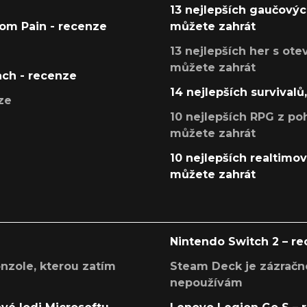
13 nejlepších gaučových
tom Pain - recenze
můžete zahrát
13 nejlepších her s ot
můžete zahrát
ach - recenze
14 nejlepších survivalů
ze
10 nejlepších RPG z poh
můžete zahrát
10 nejlepších realtimový
můžete zahrát
Nintendo Switch 2 – r
onzole, kterou zatím
Steam Deck je zázračné
nepoužívám