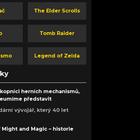
ač
The Elder Scrolls
o
Tomb Raider
ismo
Legend of Zelda
nky
ůkopníci herních mechanismů,
 neumíme představit
rní vývojář, který 40 let
f Might and Magic – historie