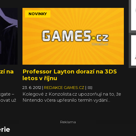
NOVINKY
zí na
Professor Layton dorazí na 3DS
letos v říjnu
23. 6. 2012
|
REDAKCE GAMES.CZ
|
kgate –
Kolegové z Konzolista.cz upozorňují na to, že
ovat už
Nintendo včera upřesnilo termín vydání...
 hra
 hru na
 nápad,
Bros.
rie