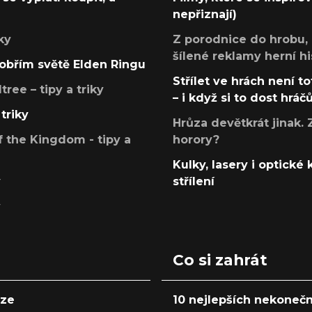
nepřiznají)
ky
Z porodnice do hrobu,
šílené reklamy herní hi
v obřím světě Elden Ringu
Střílet ve hrách není to
ree – tipy a triky
– i když si to dost hráč
triky
Hrůza devětkrát jinak. 
 the Kingdom - tipy a
horory?
Kulky, lasery i optické
y
střílení
y
Co si zahrát
nze
10 nejlepších nekonečn