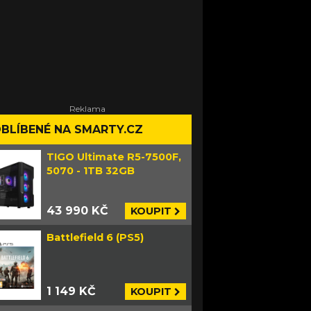
BLÍBENÉ NA SMARTY.CZ
TIGO Ultimate R5-7500F,
5070 - 1TB 32GB
43 990 KČ
KOUPIT
Battlefield 6 (PS5)
1 149 KČ
KOUPIT