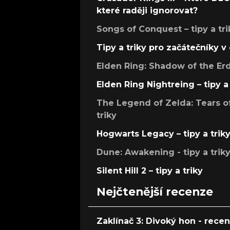
které raději ignorovat?
Songs of Conquest – tipy a tri
Tipy a triky pro začátečníky 
Elden Ring: Shadow of the Erdt
Elden Ring Nightreing – tipy a 
The Legend of Zelda: Tears of
triky
Hogwarts Legacy – tipy a trik
Dune: Awakening - tipy a trik
Silent Hill 2 – tipy a triky
Nejčtenější recenze
Zaklínač 3: Divoký hon - rece