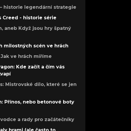
 – historie legendární strategie
s Creed - historie série
h, aneb Když jsou hry špatný
h milostných scén ve hrách
Jak ve hrách míříme
ragon: Kde začít a čím vás
kvapí
: Mistrovské dílo, které se jen
: Přínos, nebo betonové boty
růvodce a rady pro začátečníky
aly hrami (ale často to