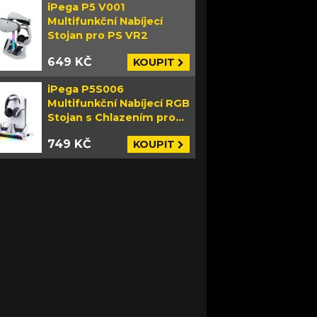
iPega P5 V001
Multifunkční Nabíjecí
Stojan pro PS VR2
649 KČ
KOUPIT
iPega P5S006
Multifunkční Nabíjecí RGB
Stojan s Chlazením pro
PS5 Slim bílý
749 KČ
KOUPIT