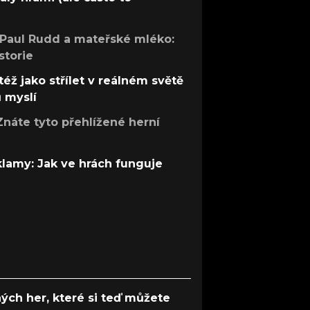
 Paul Rudd a mateřské mléko:
storie
též jako střílet v reálném světě
ů myslí
Znáte tyto přehlížené herní
 klamy: Jak ve hrách funguje
ých her, které si teď můžete