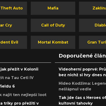
 Theft Auto
Mafia
Zaklín
ar Cry
Call of Duty
Diabl
dent Evil
Mortal Kombat
Gran Tur
Doporučené člá
jak přežít v Kolonii
Videoherní poprvé: Pr
bez nichž si hry dnes
žít na Tau Ceti IV
Hideo Kodžima: Legendá
fieldu 6
nešlápnul vedle
k najít ten nejlepší loot
Tak jde čas s Heroes o
a triky pro přežití v
kultovní tahovky