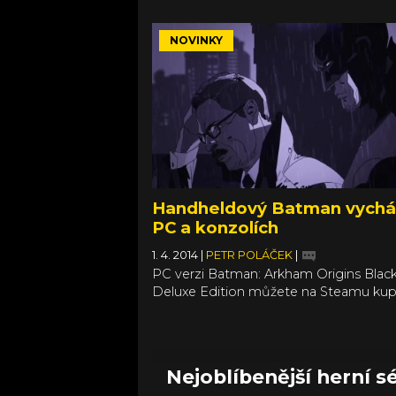
NOVINKY
Handheldový Batman vychá
PC a konzolích
1. 4. 2014
|
PETR POLÁČEK
|
PC verzi Batman: Arkham Origins Blac
Deluxe Edition můžete na Steamu kup
dnes, PS3 a X360 verze zítra a na Wii U
vyjde někdy v průběhu dubna. Vydávat
apríla se bůhví proč nezdá být nejlepší
ale když se nad tím zamyslíte, Warner 
Nejoblíbenější herní sé
vlastně nic nebrání.