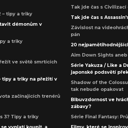
Tak jde čas s Civilizací
 tipy a triky
Tak jde čas s Assassin'
postavit démonům v
Závislost na videohrác
pán
py a triky
20 nejpamětihodnějšíc
Aim Down Sights aneb 
přežít ve světě smrtících
Série Yakuza / Like a D
japonské podsvětí pře
tipy a triky na přežití v
Shadow of the Colossus
tak nebude opakovat
ota začínajících trenérů
Blbuvzdornost ve hrách
zábavy?
 3? Tipy a triky
Série Final Fantasy: P
se vyplatí koupit, a
Filmy, které se inspirov