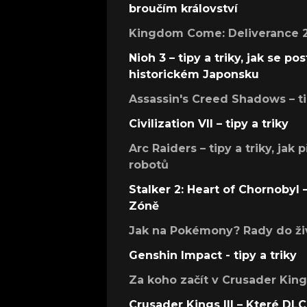
broučím království
Kingdom Come: Deliverance 2 –
Nioh 3 – tipy a triky, jak se 
historickém Japonsku
Assassin's Creed Shadows – ti
Civilization VII – tipy a triky
Arc Raiders – tipy a triky, jak 
robotů
Stalker 2: Heart of Chornobyl – 
Zóně
Jak na Pokémony? Rady do živ
Genshin Impact - tipy a triky
Za koho začít v Crusader Kings
Crusader Kings III – Které DLC 