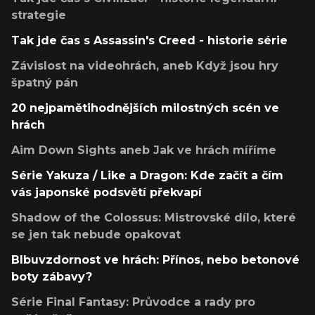
strategie
Tak jde čas s Assassin's Creed - historie série
Závislost na videohrách, aneb Když jsou hry
špatný pán
20 nejpamětihodnějších milostných scén ve
hrách
Aim Down Sights aneb Jak ve hrách míříme
Série Yakuza / Like a Dragon: Kde začít a čím
vás japonské podsvětí překvapí
Shadow of the Colossus: Mistrovské dílo, které
se jen tak nebude opakovat
Blbuvzdornost ve hrách: Přínos, nebo betonové
boty zábavy?
Série Final Fantasy: Průvodce a rady pro