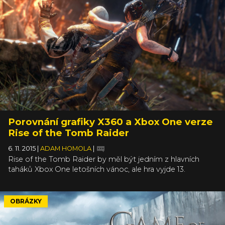
Porovnání grafiky X360 a Xbox One verze
Rise of the Tomb Raider
6. 11. 2015
|
ADAM HOMOLA
|
Rise of the Tomb Raider by měl být jedním z hlavních
taháků Xbox One letošních vánoc, ale hra vyjde 13.
listopadu i ve verzi pro Xbox 360. Jakkoli ji Microsoft a
Square Enix neprezentují a neukazují z ní ani materiály. Na
All Games Beta se však objevila série porovnávacích
OBRÁZKY
obrázků, takže si můžete udělat jistou představu o tom,
co vás čeká, pokud pořád ještě hrajete na Xbox 360.