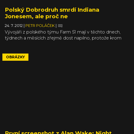
Polský Dobrodruh smrdí Indiana
Jonesem, ale proč ne
24. 7. 2012
|
PETR POLÁČEK
|
Vývojáři z polského týmu Farm 51 mají v těchto dnech,
týdnech a měsících zřejmě dost napilno, protože krom
third-person akce Painkiller: Hell and Damnation, kterou
chystají pro Nordic Games a hororové, respektive
konspirační akce Demons of War, kutí sami na své triko
OBRÁZKY
ještě indianajonsovsko-unchartedovskou first-person akční
adventuru s pracovním názvem „Dobrodruh“.
První screenshot z Alan Wake: Night