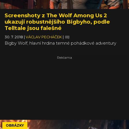
Screenshoty z The Wolf Among Us 2
ukazují robustnějšího Bigbyho, podle
Telltale jsou falešné
30. 7. 2018
|
VÁCLAV PECHÁČEK
|
Bigby Wolf, hlavní hrdina temné pohádkové adventury
The Wolf Among Us od Telltale, v poslední době trochu
přibral – aspoň to tedy naznačují nejnovější screenshoty,
které velkého zlého (ale v konečném důsledku vlastně
dost hodného) vlka ukazují u kulečníkového stolu. Studio
Telltale popřelo jejich autenticitu s tím, že jde nejspíš o
výtvor fanoušků. Ovšem web All Games Delta si za svými
zdroji stojí.
OBRÁZKY