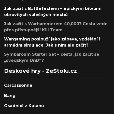
Jak začít s BattleTechem – epickými bitvami
obrovitých válečných mechů
Jak začít s Warhammerem 40,000? Cesta vede
přes přístupnější Kill Team
Wargaming poslouží jako zábava, vzdělání i
armádní simulace. Jak s ním ale začít?
Symbaroum Starter Set – cesta, jak začít se
„švédským DnD“?
Deskové hry - ZeStolu.cz
Carcassonne
Bang
Osadníci z Katanu