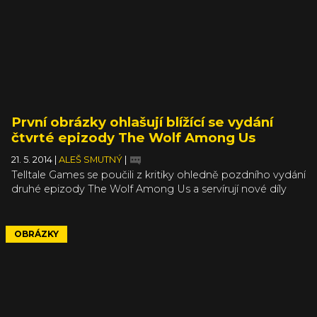
První obrázky ohlašují blížící se vydání
čtvrté epizody The Wolf Among Us
21. 5. 2014
|
ALEŠ SMUTNÝ
|
Telltale Games se poučili z kritiky ohledně pozdního vydání
druhé epizody The Wolf Among Us a servírují nové díly
téhle skvělé komiksové záležitosti v rozumném časovém
rozestupu. První obrázky ze čtvrté epizody (asi nemusím
zdůrazňovat, že v nich najdete spoilery, pokud jste hráli
OBRÁZKY
třeba jen první epizodu), která nese název In Sheep's
Clothing, doprovázejí zprávu, že pokračování vyjde „brzy.“