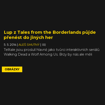
Lup z Tales from the Borderlands půjde
přenést do jiných her
5. 5. 2014
|
ALEŠ SMUTNÝ
|
Telltale jsou proslulí hlavně jako tvůrci interaktivních seriálů
Walking Dead a Wolf Among Us. Brzy by nás ale měli
okouzlit stejným herním systémem, jen ze světa Pandory,
dějiště frenetických stříleček Borderlands. Hra ponese
název Tales from the Borderlands a kromě obrázků se
OBRÁZKY
objevily i nové informace.