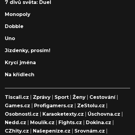
7 divů světa: Duel
Monopoly
Dobble
Uno
Jízdenky, prosím!
Krycí jména
Na křídlech
Tiscali.cz
|
Zprávy
|
Sport
|
Ženy
|
Cestování
|
Games.cz
|
Profigamers.cz
|
ZeStolu.cz
|
Osobnosti.cz
|
Karaoketexty.cz
|
Úschovna.cz
|
Nedd.cz
|
Moulík.cz
|
Fights.cz
|
Dokina.cz
|
CZhity.cz
|
Našepeníze.cz
|
Srovnám.cz
|