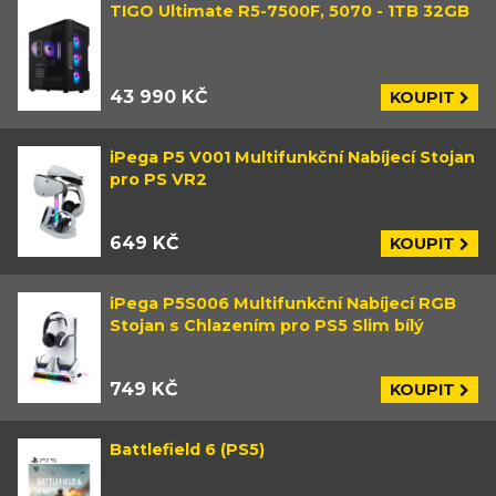
TIGO Ultimate R5-7500F, 5070 - 1TB 32GB
43 990 KČ
KOUPIT
iPega P5 V001 Multifunkční Nabíjecí Stojan
pro PS VR2
649 KČ
KOUPIT
iPega P5S006 Multifunkční Nabíjecí RGB
Stojan s Chlazením pro PS5 Slim bílý
749 KČ
KOUPIT
Battlefield 6 (PS5)