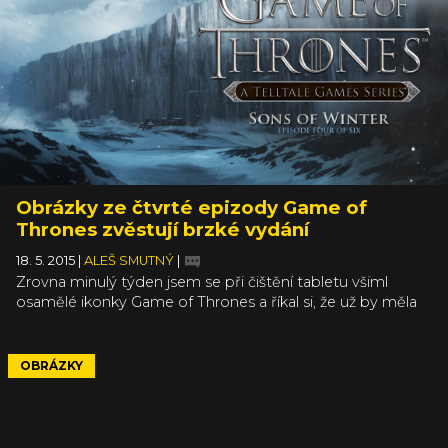
Obrázky ze čtvrté epizody Game of
Thrones zvěstují brzké vydání
18. 5. 2015
|
ALEŠ SMUTNÝ
|
Zrovna minulý týden jsem se při čištění tabletu všiml
osamělé ikonky Game of Thrones a říkal si, že už by měla
vyjít nová epizoda. A vida, Telltale to zjevně také napadlo a
tak vydali soubor obrázků ze čtvrtého dílu, který nese
název Sons of Winter. Vzhledem k tomu, že u třetí
OBRÁZKY
epizody vydání obrázků předcházelo vydání hry o čtyři
dny, dá se čekat, že tento či příští týden synové zimy
přitáhnou.