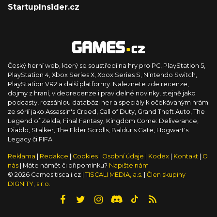
StartupInsider.cz
Český herní web, který se soustředí na hry pro PC, PlayStation 5,
PlayStation 4, Xbox Series X, Xbox Series S, Nintendo Switch,
PlayStation VR2 a další platformy. Naleznete zde recenze,
dojmy z hraní, videorecenze i pravidelné novinky, stejně jako
podcasty, rozsáhlou databázi her a speciály k očekávaným hrám
ze sérií jako Assassin's Creed, Call of Duty, Grand Theft Auto, The
Legend of Zelda, Final Fantasy, Kingdom Come: Deliverance,
Diablo, Stalker, The Elder Scrolls, Baldur's Gate, Hogwart's
Legacy či FIFA.
Reklama
|
Redakce
|
Cookies
|
Osobní údaje
|
Kodex
|
Kontakt
|
O
nás
| Máte námět či připomínku?
Napište nám
© 2026 Games.tiscali.cz |
TISCALI MEDIA, a.s.
|
Člen skupiny
DIGNITY, s.r.o.