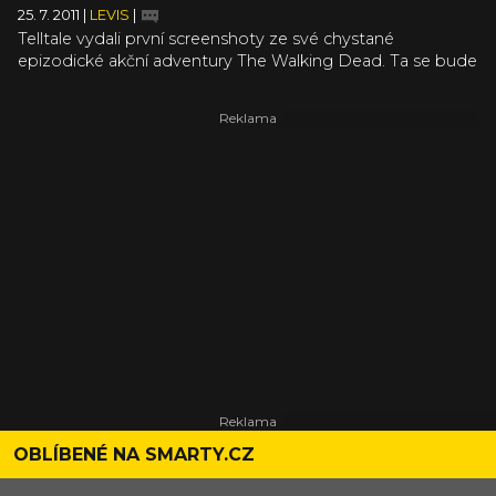
25. 7. 2011
|
LEVIS
|
Telltale vydali první screenshoty ze své chystané
epizodické akční adventury The Walking Dead. Ta se bude
inspirovat stejnojmenným populárním zombie TV seriálem
(a především jeho komiksovou předlohou) a vezme vás
prý na to "vůbec nejtemnější místo", kde jste ve hrách kdy
byli. V hlavních rolích očekávejte trestance Leeho, který
adventurní sérii načne v policejním voze, a sedmiletou
holčičku jménem Clementfire.
OBLÍBENÉ NA SMARTY.CZ