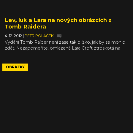
Lev, luk a Lara na nových obrázcích z
Tomb Raidera
4. 12. 2012
|
PETR POLÁČEK
|
Vydání Tomb Raider není zase tak blízko, jak by se mohlo
zdát. Nezapomeňte, omlazená Lara Croft ztroskotá na
ostrově nedaleko Japonska až 5. března příštího roku a do
té doby se dočkáme ještě spousty nových obrázků, videí
a obecně materiálů, které snad ani nechcete znát, protože
OBRÁZKY
to jsou či budou spoilery.