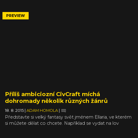
vylepšení verzi Dark Arisen teprve podívá. Hra vyjde v
lednu příštího roku a britská pobočka vydavatele Capcom
teď dala dohromady video s pěti užitečnými tipy a triky
PREVIEW
pro začátečníky. Pokud jste tak žádnou hru ze série
Dragon's Dogma nehráli a chystáte se na to, je video
určeno právě pro vás.
Příliš ambiciozní CivCraft míchá
dohromady několik různých žánrů
18. 8. 2015
|
ADAM HOMOLA
|
Představte si velký fantasy svět jménem Ellaria, ve kterém
si můžete dělat co chcete. Například se vydat na lov
goblinů. Nebo jen tak prozkoumávat krajinu. Během úkolů
sbíráte zkušenosti, následně levelujete a vylepšujete