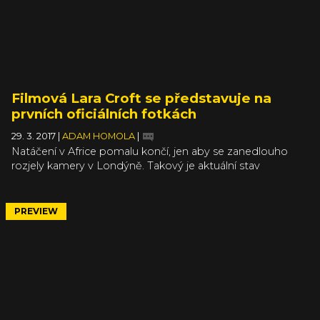
Filmová Lara Croft se představuje na
prvních oficiálních fotkách
29. 3. 2017
|
ADAM HOMOLA
|
Natáčení v Africe pomalu končí, jen aby se zanedlouho
rozjely kamery v Londýně. Takový je aktuální stav
chystaného filmu Tomb Raider. Hlavní zprávou ovšem
není ani tak momentální umístění produkce, jako spíše
první tři fotky. Ty jsou konečně oficiální, a i když ty
PREVIEW
neoficiální vypadaly také slibně, teprve teď vidíme Laru v
celé její kráse tak, jak se ukáže na plátnech kin.