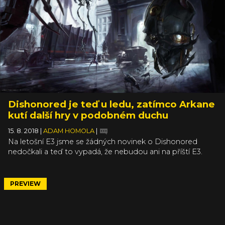
můžete podívat pod textem.
Dishonored je teď u ledu, zatímco Arkane
kutí další hry v podobném duchu
15. 8. 2018
|
ADAM HOMOLA
|
Na letošní E3 jsme se žádných novinek o Dishonored
nedočkali a teď to vypadá, že nebudou ani na příští E3.
Dishonored podle studia Arkane „odpočívá“, zatímco tým
pracuje na jiných projektech. Do Dunwallu se tedy jen tak
nepodíváme, nicméně neměli bychom ronit slzy – série
PREVIEW
není mrtvá a dříve či později by se vrátit mohla.