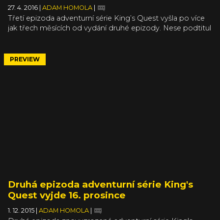
27. 4. 2016
|
ADAM HOMOLA
|
Třetí epizoda adventurní série King’s Quest vyšla po více
jak třech měsících od vydání druhé epizody. Nese podtitul
Once Upon a Climb a zájemci si ji mohou zakoupit na PC,
PlayStation 4, PlayStation 3, Xbox One a Xbox 360.
Majitelům season passu, nebo King’s Quest: The
PREVIEW
Complete Collection stačí podívat se do menu hry,
konkrétně do položky Chapters a novou epizodu začít
rovnou stahovat.
Druhá epizoda adventurní série King's
Quest vyjde 16. prosince
1. 12. 2015
|
ADAM HOMOLA
|