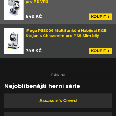
pro PS VR2
649 KČ
KOUPIT
iPega P5S006 Multifunkční Nabíjecí RGB
Stojan s Chlazením pro PS5 Slim bílý
749 KČ
KOUPIT
Nejoblíbenější herní série
Assassin's Creed