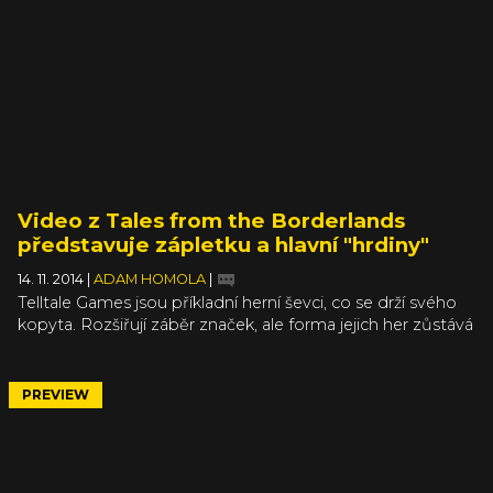
Remember, která celý nový příběh startuje.
Video z Tales from the Borderlands
představuje zápletku a hlavní "hrdiny"
14. 11. 2014
|
ADAM HOMOLA
|
Telltale Games jsou příkladní herní ševci, co se drží svého
kopyta. Rozšiřují záběr značek, ale forma jejich her zůstává
víceméně stejná, což platí třeba o Tales from the
Borderlands. Od oznámení hry zhruba před rokem z ní
tvůrci nic moc neukázali a červnová upoutávka rovněž
PREVIEW
nebyla nějak extra sdílná. Jenže vydání první epizody se
mílovými kroky blíží a vývojáři proto konečně přispěchali s
konkrétními informacemi a přibalili k nim i hezké video.