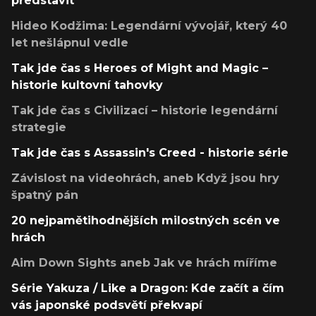
představit
Hideo Kodžima: Legendární vývojář, který 40
let nešlápnul vedle
Tak jde čas s Heroes of Might and Magic –
historie kultovní tahovky
Tak jde čas s Civilizací – historie legendární
strategie
Tak jde čas s Assassin's Creed - historie série
Závislost na videohrách, aneb Když jsou hry
špatný pán
20 nejpamětihodnějších milostných scén ve
hrách
Aim Down Sights aneb Jak ve hrách míříme
Série Yakuza / Like a Dragon: Kde začít a čím
vás japonské podsvětí překvapí