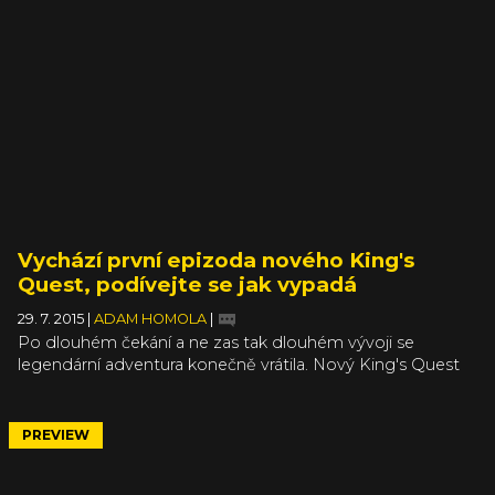
PS3 a PS4.
Vychází první epizoda nového King's
Quest, podívejte se jak vypadá
29. 7. 2015
|
ADAM HOMOLA
|
Po dlouhém čekání a ne zas tak dlouhém vývoji se
legendární adventura konečně vrátila. Nový King's Quest
totiž dnes vychází na PC, Xbox One a X360 a zítra by se
měla hra objevit na PlayStation 4 a PlayStation 3. Pořídit si
ji můžete pouze skrze digitální distribuci a jak si možná
PREVIEW
pamatujete z předchozích zpráv, jde o epizodickou hru.
Epizod bude pět a momentálně je k dispozici A Knight to