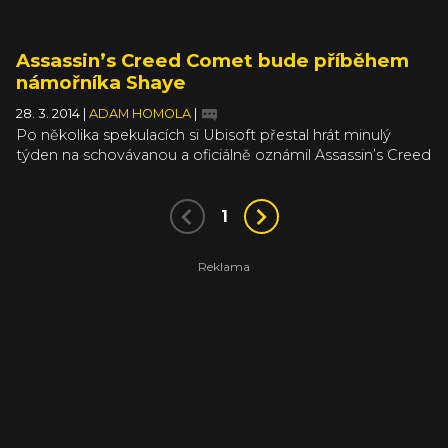
Assassin’s Creed Comet bude příběhem
námořníka Shaye
28. 3. 2014
|
ADAM HOMOLA
|
Po několika spekulacích si Ubisoft přestal hrát minulý
týden na schovávanou a oficiálně oznámil Assassin’s Creed
Unity, který vyjde na současnou generaci konzolí a PC.
Pořád ale čekáme, jestli Ubisoft potvrdí i druhý díl
skládačky - další novou hru v sérii, která by měla vyjít ještě
1
letos pro minulou generaci konzolí. Tuhle úlohu by měla
na svá bedra vzít hra Assassin’s Creed Comet, o které se
mluví ze všech stran, jen ne z oficiálních zdrojů.