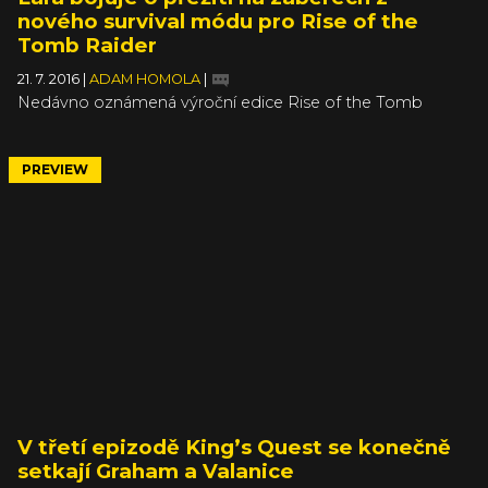
nového survival módu pro Rise of the
Tomb Raider
21. 7. 2016
|
ADAM HOMOLA
|
Nedávno oznámená výroční edice Rise of the Tomb
Raider nabídne krom základní hry a DLC i spoustu
bonusového obsahu. Jednou z novinek je i kooperativní
mód Endurance, ve kterém se budete snažit ve dvou
PREVIEW
hráčích co nejdéle přežít. Jak to vypadá v praxi, předvádí
záběry ze hry od kolegů z IGN.
V třetí epizodě King’s Quest se konečně
setkají Graham a Valanice