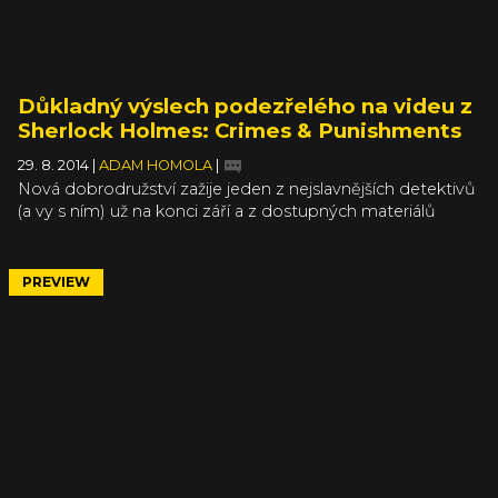
Důkladný výslech podezřelého na videu z
Sherlock Holmes: Crimes & Punishments
29. 8. 2014
|
ADAM HOMOLA
|
Nová dobrodružství zažije jeden z nejslavnějších detektivů
(a vy s ním) už na konci září a z dostupných materiálů
vypadá Sherlock Holmes: Crimes & Punishments velice
slibně. Dojem podtrhuje i nové video, které představí
jednu z nejdůležitěšjích částí hry: výslechy.
PREVIEW