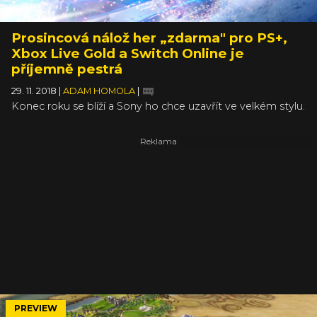
Prosincová nálož her „zdarma" pro PS+,
Xbox Live Gold a Switch Online je
příjemně pestrá
29. 11. 2018
|
ADAM HOMOLA
|
Konec roku se blíží a Sony ho chce uzavřít ve velkém stylu.
Minimálně tedy pro předplatitele služby PlayStation Plus,
kterým už za pár dnů nadělí dva hodně povedené kousky.
Prosincovým titulům pro PS+ totiž vévodí výborný horor
SOMA a fajnová arkádová akce navenek se tvářící jako
závodní hra, Onrush.
PREVIEW