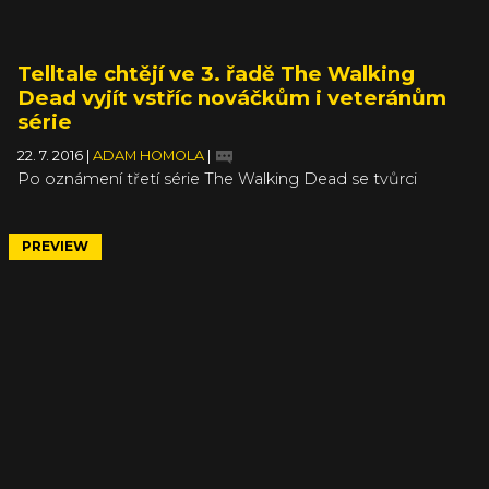
Telltale chtějí ve 3. řadě The Walking
Dead vyjít vstříc nováčkům i veteránům
série
22. 7. 2016
|
ADAM HOMOLA
|
Po oznámení třetí série The Walking Dead se tvůrci
konečně pochlubili s novými obrázky a informacemi
během ComicConu v San Diegu. Jasně z nich vyplývá, že
na prvním místě je snaha dostat k sérii vedle stávajících
PREVIEW
hráčů i nové duše, které o příběhu Clementine nemají ani
páru. Pomoci s tím má nová postava - chlapec AJ, kterého
si můžete pamatovat z druhé sezóny jako syna Rebeccy.