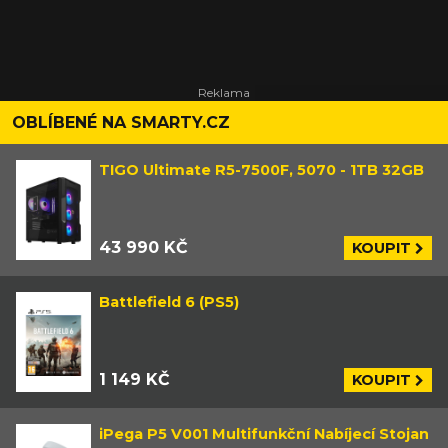
OBLÍBENÉ NA SMARTY.CZ
TIGO Ultimate R5-7500F, 5070 - 1TB 32GB
43 990 KČ
KOUPIT
Battlefield 6 (PS5)
1 149 KČ
KOUPIT
iPega P5 V001 Multifunkční Nabíjecí Stojan