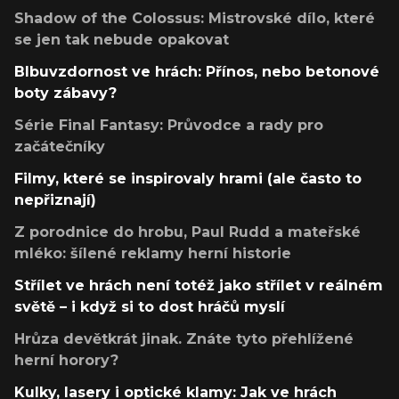
Shadow of the Colossus: Mistrovské dílo, které
se jen tak nebude opakovat
Blbuvzdornost ve hrách: Přínos, nebo betonové
boty zábavy?
Série Final Fantasy: Průvodce a rady pro
začátečníky
Filmy, které se inspirovaly hrami (ale často to
nepřiznají)
Z porodnice do hrobu, Paul Rudd a mateřské
mléko: šílené reklamy herní historie
Střílet ve hrách není totéž jako střílet v reálném
světě – i když si to dost hráčů myslí
Hrůza devětkrát jinak. Znáte tyto přehlížené
herní horory?
Kulky, lasery i optické klamy: Jak ve hrách