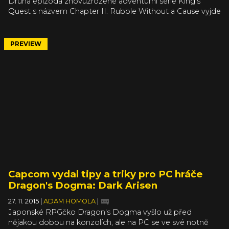
Druhá epizoda znovuzrozené adventurní série King's
Quest s názvem Chapter II: Rubble Without a Cause vyjde
16. prosince, jak oznámila Sierra. Druhou část pětidílné hry
si tak v polovině prosince zahrajeme na PC (Steam),
PlayStation 4, PlayStation 3, Xbox One a Xbox 360. A kam
PREVIEW
vás vlastně příběh druhé epizody zabere?
Capcom vydal tipy a triky pro PC hráče
Dragon's Dogma: Dark Arisen
27. 11. 2015
|
ADAM HOMOLA
|
Japonské RPGčko Dragon's Dogma vyšlo už před
nějakou dobou na konzolích, ale na PC se ve své notně