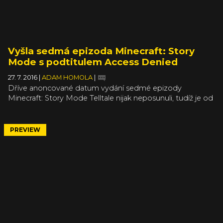
Vyšla sedmá epizoda Minecraft: Story
Mode s podtitulem Access Denied
27. 7. 2016
|
ADAM HOMOLA
|
Dříve anoncované datum vydání sedmé epizody
Minecraft: Story Mode Telltale nijak neposunuli, tudíž je od
včerejšího dne na pultech digitálních obchodů
předposlední díl série s podtitulem Access Denied. Tedy
za předpokladu, že nedojde k druhému prodloužení série.
PREVIEW
Už dříve se totiž z původně pětidílné hry stala osmidílná.