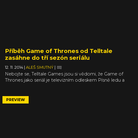
Příběh Game of Thrones od Telltale
zasáhne do tří sezón seriálu
12. 11. 2014
|
ALEŠ SMUTNÝ
|
Nebojte se, Telltale Games jsou si vědomi, že Game of
Thrones jako seriál je televizním odleskem Písně ledu a
ohně. Ale vzhledem k tomu, že seriál zná víc lidí, rozhodli
se rozsah děje definovat právě skrze seriálové sezóny. Tím
spíš, že seriál si už nyní půjčuje motivy a zápletky z knih,
PREVIEW
které neodpovídají logice první sezóna = první kniha. Jak
už jsme spekulovali (a správně), ve středu dění stojí rod
Forresterů, jehož členové se nacházejí v nezáviděníhodné
situaci občanské války.