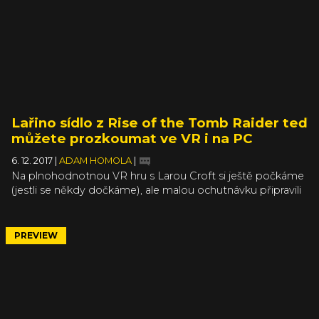
Lařino sídlo z Rise of the Tomb Raider teď
můžete prozkoumat ve VR i na PC
6. 12. 2017
|
ADAM HOMOLA
|
Na plnohodnotnou VR hru s Larou Croft si ještě počkáme
(jestli se někdy dočkáme), ale malou ochutnávku připravili
vývojáři už nyní. Příběhové DLC s názvem Blood Ties pro
Rise of the Tomb Raider je na všech platformách
dostupné už delší dobu, nicméně právě teď k němu přidali
PREVIEW
tvůrci podporu SteamVR, HTC Vive a Oculus Rift. Lařino
sídlo si tak můžete nyní prozkoumat ve virtuální realitě i na
PC.