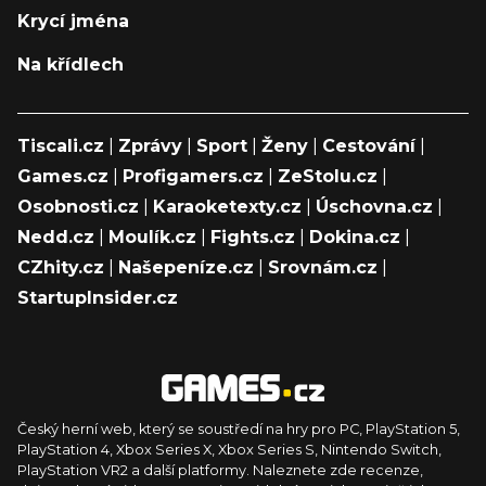
Krycí jména
Na křídlech
Tiscali.cz
|
Zprávy
|
Sport
|
Ženy
|
Cestování
|
Games.cz
|
Profigamers.cz
|
ZeStolu.cz
|
Osobnosti.cz
|
Karaoketexty.cz
|
Úschovna.cz
|
Nedd.cz
|
Moulík.cz
|
Fights.cz
|
Dokina.cz
|
CZhity.cz
|
Našepeníze.cz
|
Srovnám.cz
|
StartupInsider.cz
Český herní web, který se soustředí na hry pro PC, PlayStation 5,
PlayStation 4, Xbox Series X, Xbox Series S, Nintendo Switch,
PlayStation VR2 a další platformy. Naleznete zde recenze,