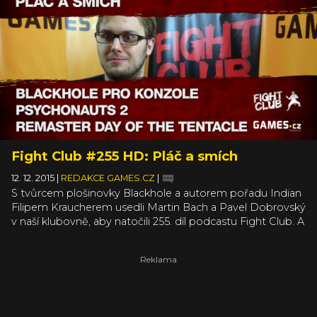
Fight Club #255 HD: Pláč a smích
12. 12. 2015
|
REDAKCE GAMES.CZ
|
S tvůrcem plošinovky Blackhole a autorem pořadu Indian
Filipem Kraucherem usedli Martin Bach a Pavel Dobrovský
v naší klubovně, aby natočili 255. díl podcastu Fight Club. A
vzhledem k tomu, že minulý týden přinesl hned několik
zajímavých událostí, o témata nebyla nouze. Ale ještě než
jsme se zaměřili na aktuality, vyzpovídali jsme Fiolu
ohledně chystaného vydání Blackhole na konzole a
starostí, které portování hry na jiné platformy přináší.