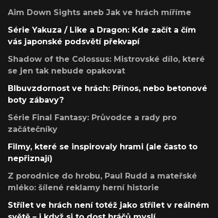
Aim Down Sights aneb Jak ve hrách míříme
Série Yakuza / Like a Dragon: Kde začít a čím
vás japonské podsvětí překvapí
Shadow of the Colossus: Mistrovské dílo, které
se jen tak nebude opakovat
Blbuvzdornost ve hrách: Přínos, nebo betonové
boty zábavy?
Série Final Fantasy: Průvodce a rady pro
začátečníky
Filmy, které se inspirovaly hrami (ale často to
nepřiznají)
Z porodnice do hrobu, Paul Rudd a mateřské
mléko: šílené reklamy herní historie
Střílet ve hrách není totéž jako střílet v reálném
světě – i když si to dost hráčů myslí