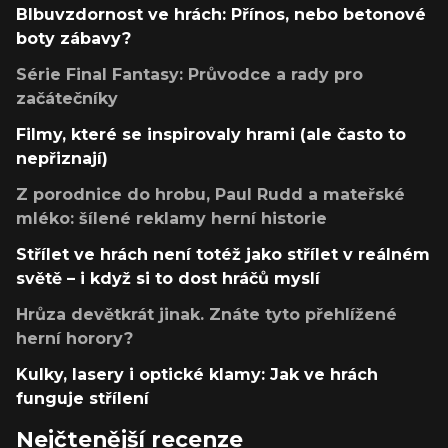
Blbuvzdornost ve hrách: Přínos, nebo betonové
boty zábavy?
Série Final Fantasy: Průvodce a rady pro
začátečníky
Filmy, které se inspirovaly hrami (ale často to
nepřiznají)
Z porodnice do hrobu, Paul Rudd a mateřské
mléko: šílené reklamy herní historie
Střílet ve hrách není totéž jako střílet v reálném
světě – i když si to dost hráčů myslí
Hrůza devětkrát jinak. Znáte tyto přehlížené
herní horory?
Kulky, lasery i optické klamy: Jak ve hrách
funguje střílení
Nejčtenější recenze