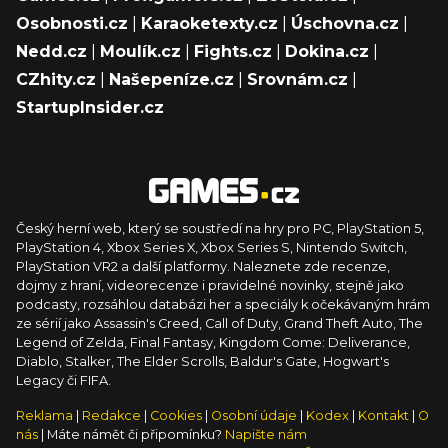
Osobnosti.cz
|
Karaoketexty.cz
|
Úschovna.cz
|
Nedd.cz
|
Moulík.cz
|
Fights.cz
|
Dokina.cz
|
CZhity.cz
|
Našepeníze.cz
|
Srovnám.cz
|
StartupInsider.cz
Český herní web, který se soustředí na hry pro PC, PlayStation 5,
PlayStation 4, Xbox Series X, Xbox Series S, Nintendo Switch,
PlayStation VR2 a další platformy. Naleznete zde recenze,
dojmy z hraní, videorecenze i pravidelné novinky, stejně jako
podcasty, rozsáhlou databázi her a speciály k očekávaným hrám
ze sérií jako Assassin's Creed, Call of Duty, Grand Theft Auto, The
Legend of Zelda, Final Fantasy, Kingdom Come: Deliverance,
Diablo, Stalker, The Elder Scrolls, Baldur's Gate, Hogwart's
Legacy či FIFA.
Reklama
|
Redakce
|
Cookies
|
Osobní údaje
|
Kodex
|
Kontakt
|
O
nás
| Máte námět či připomínku?
Napište nám