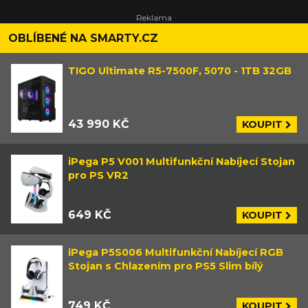
OBLÍBENÉ NA SMARTY.CZ
TIGO Ultimate R5-7500F, 5070 - 1TB 32GB
43 990 KČ
KOUPIT
iPega P5 V001 Multifunkční Nabíjecí Stojan
pro PS VR2
649 KČ
KOUPIT
iPega P5S006 Multifunkční Nabíjecí RGB
Stojan s Chlazením pro PS5 Slim bílý
749 KČ
KOUPIT