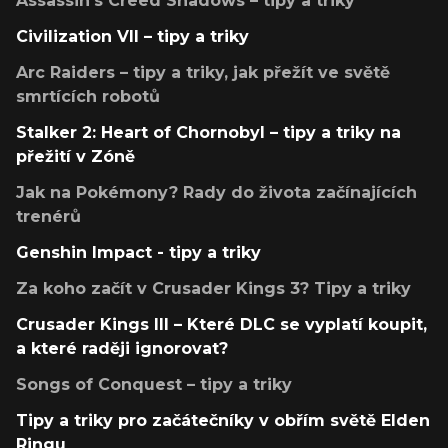
Assassin's Creed Shadows – tipy a triky
Civilization VII – tipy a triky
Arc Raiders – tipy a triky, jak přežít ve světě
smrtících robotů
Stalker 2: Heart of Chornobyl – tipy a triky na
přežití v Zóně
Jak na Pokémony? Rady do života začínajících
trenérů
Genshin Impact - tipy a triky
Za koho začít v Crusader Kings 3? Tipy a triky
Crusader Kings III – Které DLC se vyplatí koupit,
a které raději ignorovat?
Songs of Conquest – tipy a triky
Tipy a triky pro začátečníky v obřím světě Elden
Ringu