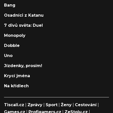
Bang
Osadníci z Katanu
7 divů světa: Duel
Monopoly
Dobble
Uno
Jízdenky, prosím!
Krycí jména
Na křídlech
Tiscali.cz
|
Zprávy
|
Sport
|
Ženy
|
Cestování
|
Games.cz
|
Profigamers.cz
|
ZeStolu.cz
|