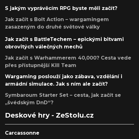
S jakým vyprávěcím RPG byste měli začít?
Jak začít s Bolt Action – wargamingem
zasazeným do druhé světové války
Jak začít s BattleTechem – epickými bitvami
obrovitých válečných mechů
Jak začít s Warhammerem 40,000? Cesta vede
přes přístupnější Kill Team
Wargaming poslouží jako zábava, vzdělání i
armádní simulace. Jak s ním ale začít?
Symbaroum Starter Set – cesta, jak začít se
„švédským DnD“?
Deskové hry - ZeStolu.cz
Carcassonne