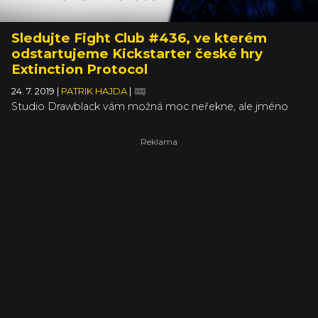
Sledujte Fight Club #436, ve kterém
odstartujeme Kickstarter české hry
Extinction Protocol
24. 7. 2019
|
PATRIK HAJDA
|
Studio Drawblack vám možná moc neřekne, ale jméno
Tomáš Bachtík jste u nás už možná slyšeli. Tomáš je totiž
autorem her pro virtuální realitu Golem VR a Arachnoid, o
kterých se rozpovídal ve Fight Clubu #428. Nyní je zpátky,
aby v živém přenosu odstartoval crowdfundingovou
kampaň své nové počítačové hry Extinction Protocol.