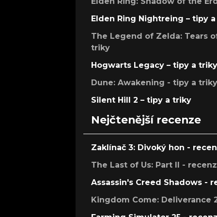
Elden Ring: Shadow of the Erdt
Elden Ring Nightreing – tipy a 
The Legend of Zelda: Tears of
triky
Hogwarts Legacy – tipy a trik
Dune: Awakening - tipy a trik
Silent Hill 2 – tipy a triky
Nejčtenější recenze
Zaklínač 3: Divoký hon - rece
The Last of Us: Part II - recen
Assassin's Creed Shadows - 
Kingdom Come: Deliverance 2