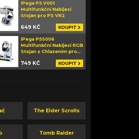
iPega P5 V001
Multifunkční Nabíjecí
Stojan pro PS VR2
649 KČ
KOUPIT
iPega P5S006
Multifunkční Nabíjecí RGB
Stojan s Chlazením pro
PS5 Slim bílý
749 KČ
KOUPIT
ač
The Elder Scrolls
o
Tomb Raider