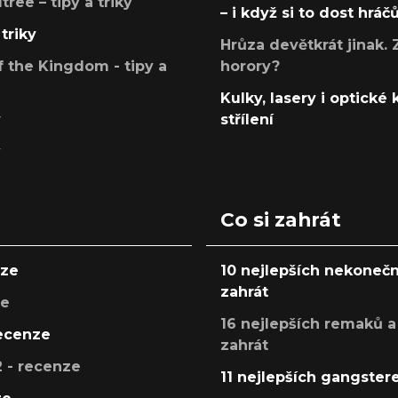
ree – tipy a triky
– i když si to dost hráč
triky
Hrůza devětkrát jinak. 
 the Kingdom - tipy a
horory?
Kulky, lasery i optické
y
střílení
y
Co si zahrát
nze
10 nejlepších nekonečn
zahrát
ze
16 nejlepších remaků a
recenze
zahrát
 - recenze
11 nejlepších gangstere