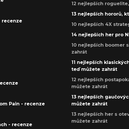
ze
12 nejlepších roguelite
13 nejlepších hororů, k
- recenze
10 nejlepších 4X strate
14 nejlepších her pro 
10 nejlepších boomer s
zahrát
11 nejlepších klasickýc
teď můžete zahrát
12 nejlepších postapoka
recenze
můžete zahrát
13 nejlepších gaučových
tom Pain - recenze
můžete zahrát
13 nejlepších her s ot
můžete zahrát
ach - recenze