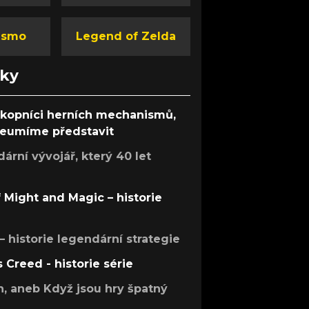
ismo
Legend of Zelda
nky
ůkopníci herních mechanismů,
 neumíme představit
rní vývojář, který 40 let
f Might and Magic – historie
 – historie legendární strategie
s Creed - historie série
h, aneb Když jsou hry špatný