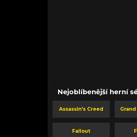
Nejoblíbenější herní sé
Assassin's Creed
Grand
Fallout
F