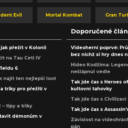
dent Evil
Mortal Kombat
Gran Tur
Doporučené člá
jak přežít v Kolonii
Videoherní poprvé: Pr
bez nichž si hry dnes
žít na Tau Ceti IV
Hideo Kodžima: Legendá
fieldu 6
nešlápnul vedle
k najít ten nejlepší loot
Tak jde čas s Heroes o
a triky pro přežití v
kultovní tahovky
Tak jde čas s Civilizací
 tipy a triky
Tak jde čas s Assassin'
postavit démonům v
Závislost na videohrác
pán