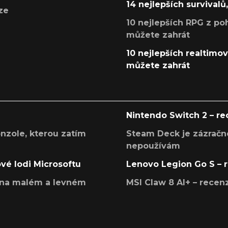
14 nejlepších survivalů
ze
10 nejlepších RPG z poh
můžete zahrát
10 nejlepších realtimový
můžete zahrát
Nintendo Switch 2 – r
onzole, kterou zatím
Steam Deck je zázračné
nepoužívám
ové lodi Microsoftu
Lenovo Legion Go S – 
í na malém a levném
MSI Claw 8 AI+ – rece