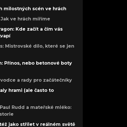
h milostných scén ve hrách
Jak ve hrách míříme
ragon: Kde začít a čím vás
kvapí
: Mistrovské dílo, které se jen
: Přínos, nebo betonové boty
růvodce a rady pro začátečníky
aly hrami (ale často to
 Paul Rudd a mateřské mléko:
storie
též jako střílet v reálném světě