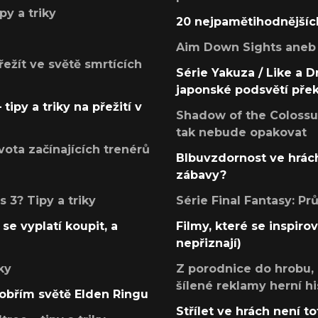
py a triky
20 nejpamětihodnějšíc
Aim Down Sights aneb 
přežít ve světě smrtících
Série Yakuza / Like a D
japonské podsvětí pře
tipy a triky na přežití v
Shadow of the Colossus
tak nebude opakovat
ota začínajících trenérů
Blbuvzdornost ve hrách
zábavy?
 3? Tipy a triky
Série Final Fantasy: P
se vyplatí koupit, a
Filmy, které se inspirov
nepřiznají)
ky
Z porodnice do hrobu,
šílené reklamy herní hi
v obřím světě Elden Ringu
Střílet ve hrách není to