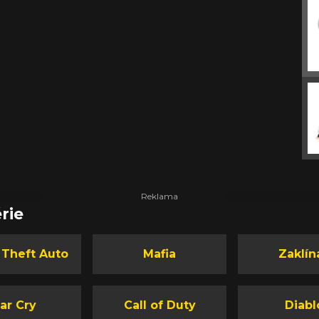
rie
 Theft Auto
Mafia
Zaklín
ar Cry
Call of Duty
Diabl