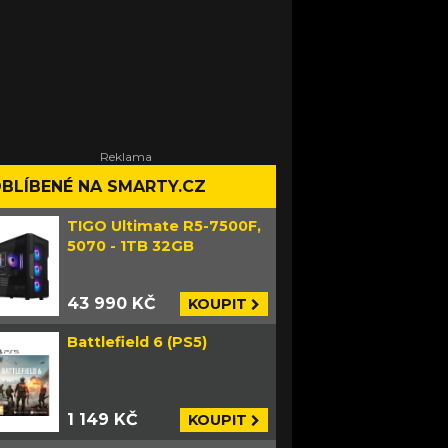
BLÍBENÉ NA SMARTY.CZ
TIGO Ultimate R5-7500F,
5070 - 1TB 32GB
43 990 KČ
KOUPIT
Battlefield 6 (PS5)
1 149 KČ
KOUPIT