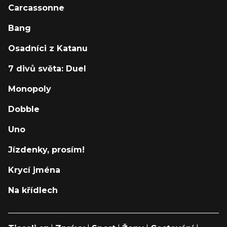
Carcassonne
Bang
Osadníci z Katanu
7 divů světa: Duel
Monopoly
Dobble
Uno
Jízdenky, prosím!
Krycí jména
Na křídlech