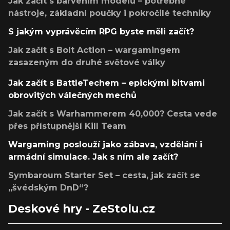
Jak začít s barvením modelů – potřebné
nástroje, základní poučky i pokročilé techniky
S jakým vyprávěcím RPG byste měli začít?
Jak začít s Bolt Action – wargamingem
zasazeným do druhé světové války
Jak začít s BattleTechem – epickými bitvami
obrovitých válečných mechů
Jak začít s Warhammerem 40,000? Cesta vede
přes přístupnější Kill Team
Wargaming poslouží jako zábava, vzdělání i
armádní simulace. Jak s ním ale začít?
Symbaroum Starter Set – cesta, jak začít se
„švédským DnD“?
Deskové hry - ZeStolu.cz