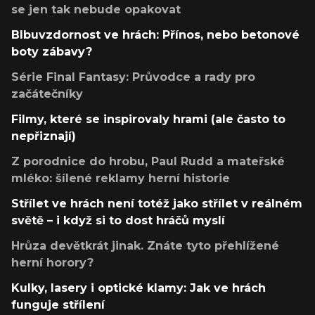
se jen tak nebude opakovat
Blbuvzdornost ve hrách: Přínos, nebo betonové
boty zábavy?
Série Final Fantasy: Průvodce a rady pro
začátečníky
Filmy, které se inspirovaly hrami (ale často to
nepřiznají)
Z porodnice do hrobu, Paul Rudd a mateřské
mléko: šílené reklamy herní historie
Střílet ve hrách není totéž jako střílet v reálném
světě – i když si to dost hráčů myslí
Hrůza devětkrát jinak. Znáte tyto přehlížené
herní horory?
Kulky, lasery i optické klamy: Jak ve hrách
funguje střílení