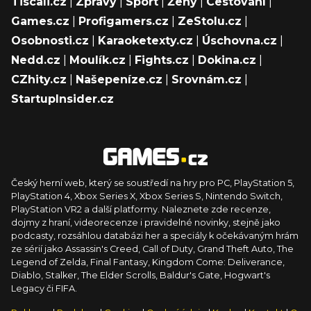
Tiscali.cz
|
Zprávy
|
Sport
|
Ženy
|
Cestování
|
Games.cz
|
Profigamers.cz
|
ZeStolu.cz
|
Osobnosti.cz
|
Karaoketexty.cz
|
Úschovna.cz
|
Nedd.cz
|
Moulík.cz
|
Fights.cz
|
Dokina.cz
|
CZhity.cz
|
Našepeníze.cz
|
Srovnám.cz
|
StartupInsider.cz
Český herní web, který se soustředí na hry pro PC, PlayStation 5,
PlayStation 4, Xbox Series X, Xbox Series S, Nintendo Switch,
PlayStation VR2 a další platformy. Naleznete zde recenze,
dojmy z hraní, videorecenze i pravidelné novinky, stejně jako
podcasty, rozsáhlou databázi her a speciály k očekávaným hrám
ze sérií jako Assassin's Creed, Call of Duty, Grand Theft Auto, The
Legend of Zelda, Final Fantasy, Kingdom Come: Deliverance,
Diablo, Stalker, The Elder Scrolls, Baldur's Gate, Hogwart's
Legacy či FIFA.