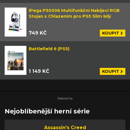
iPega P5S006 Multifunkční Nabíjecí RGB
Stojan s Chlazením pro PS5 Slim bílý
749 KČ
KOUPIT
Battlefield 6 (PS5)
1 149 KČ
KOUPIT
Nejoblíbenější herní série
Assassin's Creed