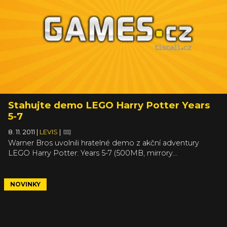
Stahujte demo LEGO Harry Potter Years
5-7
8. 11. 2011
|
LEVIS
|
Warner Bros uvolnili hratelné demo z akční adventury
LEGO Harry Potter: Years 5-7 (500MB, mirrory...
NOVINKY