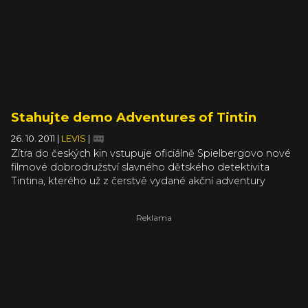
Stahujte demo Adventures of Tintin
26. 10. 2011
|
LEVIS
|
Zítra do českých kin vstupuje oficiálně Spielbergovo nové
filmové dobrodružství slavného dětského detektivita
Tintina, kterého už z čerstvě vydané akční adventury
Adventures of Tintin od UbiSoftu možná poznalo pár
prvních nadšenců. Dalším by mělo posloužit hratelné
demo (1,1GB, mirrory WP, GH nebo GG, kde stačí vyplnit
captcha znaky, registrace netřeba).