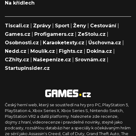
Na křídlech
Tiscali.cz
|
Zprávy
|
Sport
|
Ženy
|
Cestování
|
Games.cz
|
Profigamers.cz
|
ZeStolu.cz
|
Osobnosti.cz
|
Karaoketexty.cz
|
Úschovna.cz
|
Nedd.cz
|
Moulík.cz
|
Fights.cz
|
Dokina.cz
|
CZhity.cz
|
Našepeníze.cz
|
Srovnám.cz
|
StartupInsider.cz
Český herní web, který se soustředí na hry pro PC, PlayStation 5,
PlayStation 4, Xbox Series X, Xbox Series S, Nintendo Switch,
PlayStation VR2 a další platformy. Naleznete zde recenze,
dojmy z hraní, videorecenze i pravidelné novinky, stejně jako
podcasty, rozsáhlou databázi her a speciály k očekávaným hrám
ze sérií jako Assassin's Creed, Call of Duty, Grand Theft Auto, The