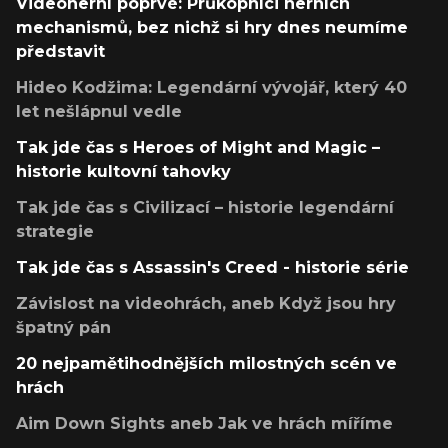
Videoherní poprvé: Průkopníci herních
mechanismů, bez nichž si hry dnes neumíme
představit
Hideo Kodžima: Legendární vývojář, který 40
let nešlápnul vedle
Tak jde čas s Heroes of Might and Magic –
historie kultovní tahovky
Tak jde čas s Civilizací – historie legendární
strategie
Tak jde čas s Assassin's Creed - historie série
Závislost na videohrách, aneb Když jsou hry
špatný pán
20 nejpamětihodnějších milostných scén ve
hrách
Aim Down Sights aneb Jak ve hrách míříme