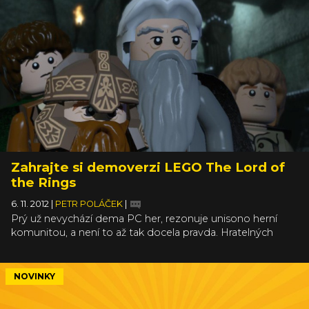
Zahrajte si demoverzi LEGO The Lord of
the Rings
6. 11. 2012
|
PETR POLÁČEK
|
Prý už nevychází dema PC her, rezonuje unisono herní
komunitou, a není to až tak docela pravda. Hratelných
ukázek je málo, ale jsou, vážení, jsou. Exemplárním
příkladem je třeba právě vydané demo kostkované
řachandy LEGO The Lord of the Rings, které si můžete
NOVINKY
stáhnout z oficiálních stránek a zahrajete si ho na Vistách,
Sedmách a XPéčkách.