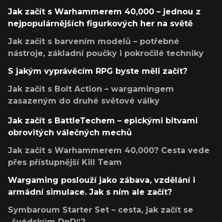
Jak začít s Warhammerem 40,000 – jednou z
nejpopulárnějších figurkových her na světě
Jak začít s barvením modelů – potřebné
nástroje, základní poučky i pokročilé techniky
S jakým vyprávěcím RPG byste měli začít?
Jak začít s Bolt Action – wargamingem
zasazeným do druhé světové války
Jak začít s BattleTechem – epickými bitvami
obrovitých válečných mechů
Jak začít s Warhammerem 40,000? Cesta vede
přes přístupnější Kill Team
Wargaming poslouží jako zábava, vzdělání i
armádní simulace. Jak s ním ale začít?
Symbaroum Starter Set – cesta, jak začít se
„švédským DnD“?