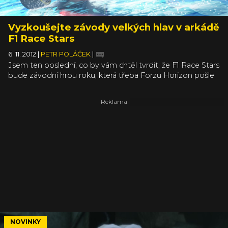
Vyzkoušejte závody velkých hlav v arkádě
F1 Race Stars
6. 11. 2012
|
PETR POLÁČEK
|
Jsem ten poslední, co by vám chtěl tvrdit, že F1 Race Stars
bude závodní hrou roku, která třeba Forzu Horizon pošle
v kotrmelcích do svodidel. Zábavnou závodní arkádou
roku už by se ale nový titul od Codemasters klidně stát
mohl. Opět ale, trošku zbaběle, dodávám, že to jen
nadhazuju jako možnost, co mě napadla při sledování
nového videa (po rozkliku, přednost na HP dostal hezký
render), které se exhibuje veřejnosti u příležitosti vydání
demoverze F1 Race Stars na Xbox Live.
NOVINKY