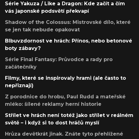
Série Yakuza / Like a Dragon: Kde začít a čím
vás japonské podsvětí překvapí
Shadow of the Colossus: Mistrovské dílo, které
se jen tak nebude opakovat
Blbuvzdornost ve hrách: Přínos, nebo betonové
boty zábavy?
Série Final Fantasy: Průvodce a rady pro
začátečníky
Filmy, které se inspirovaly hrami (ale často to
nepřiznají)
Z porodnice do hrobu, Paul Rudd a mateřské
mléko: šílené reklamy herní historie
Střílet ve hrách není totéž jako střílet v reálném
světě – i když si to dost hráčů myslí
Hrůza devětkrát jinak. Znáte tyto přehlížené