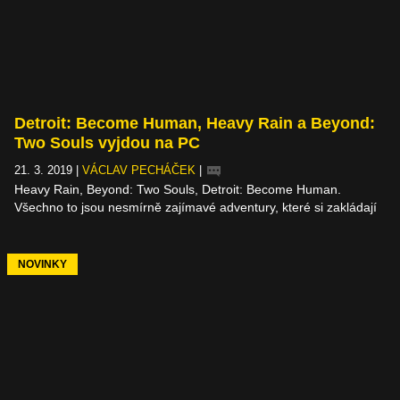
Detroit: Become Human, Heavy Rain a Beyond:
Two Souls vyjdou na PC
21. 3. 2019
|
VÁCLAV PECHÁČEK
|
Heavy Rain, Beyond: Two Souls, Detroit: Become Human.
Všechno to jsou nesmírně zajímavé adventury, které si zakládají
na perfektním vizuálním zpracování a filmovém, někdo by řekl
hollywoodském vyprávění. Některé se povedly víc (američtí
androidi), některé míň (duch a Ellen Page). Všechny však
NOVINKY
spojovala exkluzivita na PlayStation – a ta brzo skončí. Hry studia
Quantic Dream se chystají na počítače.