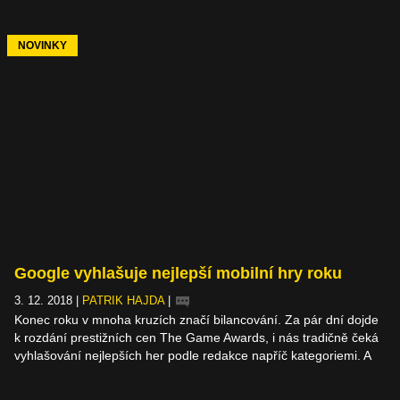
Tim Sweeney neřekl konkrétní datum spuštění obchodu, ale vše
naznačovalo až příští rok. Náznaky jsou ty tam, Epic Games
Store už jede v plném provozu a láká na slibované hry zdarma.
NOVINKY
Google vyhlašuje nejlepší mobilní hry roku
3. 12. 2018
|
PATRIK HAJDA
|
Konec roku v mnoha kruzích značí bilancování. Za pár dní dojde
k rozdání prestižních cen The Game Awards, i nás tradičně čeká
vyhlašování nejlepších her podle redakce napříč kategoriemi. A
jelikož se sami tolik nevěnujeme mobilním hrám, můžete si projít
zajímavý výběr Googlu a vyzkoušet jedny z nejlepších her roku.