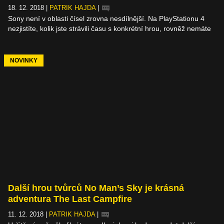
18. 12. 2018
|
PATRIK HAJDA
|
Sony není v oblasti čísel zrovna nesdílnější. Na PlayStationu 4
nezjistíte, kolik jste strávili času s konkrétní hrou, rovněž nemáte
šanci dozvědět se o prodejích jednotlivých her, pokud se tvůrci se
svolením Sony sami nepochlubí (ve výjimečných případech).
Oboje se nyní – alespoň částečně – dozvídáme díky projektu My
NOVINKY
PS4 Life.
Další hrou tvůrců No Man’s Sky je krásná
adventura The Last Campfire
11. 12. 2018
|
PATRIK HAJDA
|