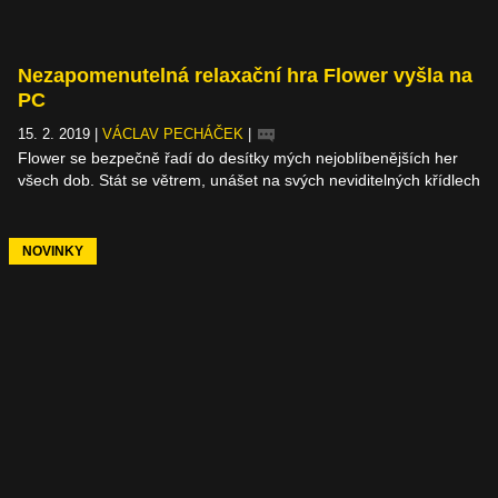
Nezapomenutelná relaxační hra Flower vyšla na
PC
15. 2. 2019
|
VÁCLAV PECHÁČEK
|
Flower se bezpečně řadí do desítky mých nejoblíbenějších her
všech dob. Stát se větrem, unášet na svých neviditelných křídlech
květinový kaleidoskop, nechat se kolébat relaxační hudbou...
Žádná výzva, jenom jiný, nepochopitelně zelený a svěží svět.
Louky, jaké na naší planetě neexistují, i když bych si moc přál,
NOVINKY
aby existovaly. Tohle všechno se z PlayStationu konečně
přesouvá i na PC.