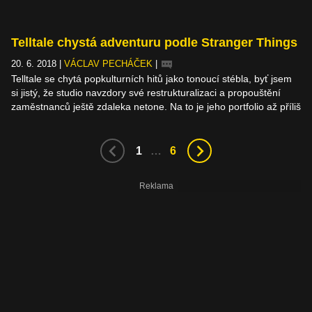
Telltale chystá adventuru podle Stranger Things
20. 6. 2018
|
VÁCLAV PECHÁČEK
|
Telltale se chytá popkulturních hitů jako tonoucí stébla, byť jsem
si jistý, že studio navzdory své restrukturalizaci a propouštění
zaměstnanců ještě zdaleka netone. Na to je jeho portfolio až příliš
bohaté a úspěšné, a brzy do něj přibyde další velká značka –
seriál Stranger Things od Netflixu. A spolupráce se streamovacím
gigantem tím nekončí, protože na televizích se brzo objeví
1
…
6
Minecraft.