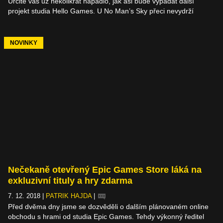
Určitě vás už několikrát napadlo, jak asi bude vypadat další
projekt studia Hello Games. U No Man’s Sky přeci nevydrží
věčně, i když nepřestávají tvořit zásadní updaty posouvající
hratelnost zase o kousek dál. Ve studiu se skutečně dělá na
něčem novém. Něčem mnohem méně ambiciózním, přesto velice
NOVINKY
zajímavém. Představuje se adventura The Last Campfire.
Nečekaně otevřený Epic Games Store láká na
exkluzivní tituly a hry zdarma
7. 12. 2018
|
PATRIK HAJDA
|
Před dvěma dny jsme se dozvěděli o dalším plánovaném online
obchodu s hrami od studia Epic Games. Tehdy výkonný ředitel