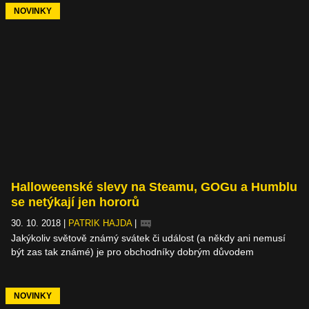
NOVINKY
Halloweenské slevy na Steamu, GOGu a Humblu
se netýkají jen hororů
30. 10. 2018
|
PATRIK HAJDA
|
Jakýkoliv světově známý svátek či událost (a někdy ani nemusí
být zas tak známé) je pro obchodníky dobrým důvodem
k uspořádání slev. Ještě než vypukne slevové šílenství před
Vánoci, dávají vám digitální obchody možnost ušetřit na stovkách
různých her, především ale těch, které si berou za cíl vyděsit vás
NOVINKY
k smrti.