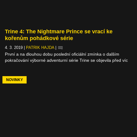
Trine 4: The Nightmare Prince se vrací ke
kořenům pohádkové série
4. 3. 2019
|
PATRIK HAJDA
|
První a na dlouhou dobu poslední oficiální zmínka o dalším
pokračování výborné adventurní série Trine se objevila před víc
než třemi měsíci a dnes ji konečně následuje plnohodnotné
oznámení Trine 4: The Nightmare Prince s kouzelným trailerem,
obrázky a informacemi. Ty se netýkají jen nového dílu, ale i
NOVINKY
kompletní kolekce, která ho doprovodí.