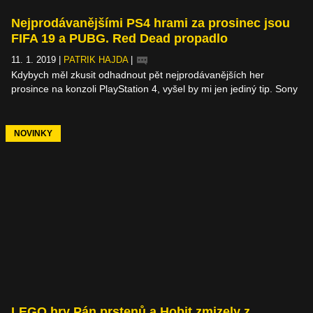
Nejprodávanějšími PS4 hrami za prosinec jsou
FIFA 19 a PUBG. Red Dead propadlo
11. 1. 2019
|
PATRIK HAJDA
|
Kdybych měl zkusit odhadnout pět nejprodávanějších her
prosince na konzoli PlayStation 4, vyšel by mi jen jediný tip. Sony
se pochlubila žebříčkem dvaceti nejprodávanějších her, který
obsahuje překvapivé tituly na ještě překvapivějších místech.
Počty prodaných kusů bohužel chybí, ale i tak nám nad pořadím
NOVINKY
některých položek zůstává rozum stát.
LEGO hry Pán prstenů a Hobit zmizely z