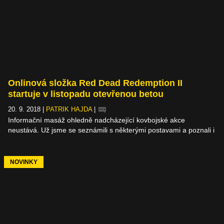
Onlinová složka Red Dead Redemption II
startuje v listopadu otevřenou betou
20. 9. 2018
|
PATRIK HAJDA
|
Informační masáž ohledně nadcházející kovbojské akce
neustává. Už jsme se seznámili s některými postavami a poznali i
několik koutů Divokého západu, a teď konečně dostáváme
odpověď na jednu z největších otázek. Multiplayer bude a dorazí
někdy v listopadu ve formě otevřené bety.
NOVINKY