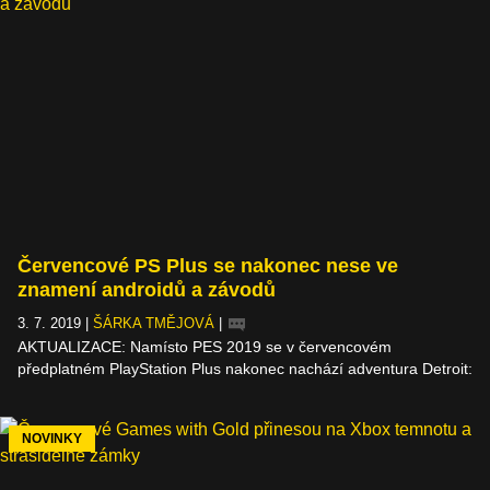
Červencové PS Plus se nakonec nese ve
znamení androidů a závodů
3. 7. 2019
|
ŠÁRKA TMĚJOVÁ
|
AKTUALIZACE: Namísto PES 2019 se v červencovém
předplatném PlayStation Plus nakonec nachází adventura Detroit:
Become Human od studia Quantic Dream z loňského roku.
Jelikož jde o digitální deluxe edici, předplatitelé k ní dostanou i
Heavy Rain, který Sony už jednou, loni v červenci, rozdávala.
NOVINKY
Spolu se závody budou interaktivní dramata dostupná do 5.
srpna.