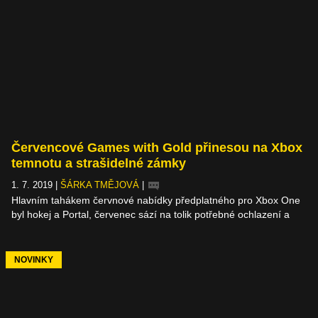
Červencové Games with Gold přinesou na Xbox
temnotu a strašidelné zámky
1. 7. 2019
|
ŠÁRKA TMĚJOVÁ
|
Hlavním tahákem červnové nabídky předplatného pro Xbox One
byl hokej a Portal, červenec sází na tolik potřebné ochlazení a
uvězní vás v labyrintu gotického zámku, kam přes
několikametrové zdi nedopadne jediný paprsek slunce. Jednu z
nejznámějších her o lovení upírů z roku 1997 si můžete vychutnat
NOVINKY
spolu s podobně potemnělým indie kouskem, disneyovkou a
gaučovou bojovkou.