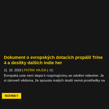
Dokument o evropských dotacích propálil Trine
4 a desítky dalších indie her
11. 10. 2018
|
PATRIK HAJDA
|
Evropská unie není slepá k rozpínajícímu se odvětví videoher. Je
si zároveň vědoma, že spousta malých studií nemá prostředky na
dokončení svých snů, takže jim ráda poskytne dotace. Těch se
dočkalo 30 vybraných studií, jejichž hry ještě nebyly oznámeny
oficiální cestou. Mezi vyvolenými naleznete spoustu neznámých,
NOVINKY
ale objevují se i profláklejší jména – v čele s Frozenbyte a jejich
dalším pokračováním skvělé logické adventury Trine.