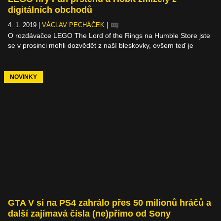
digitálních obchodů
4. 1. 2019
|
VÁCLAV PECHÁČEK
|
O rozdávačce LEGO The Lord of the Rings na Humble Store jste
se v prosinci mohli dozvědět z naší bleskovky, ovšem teď je
tématu potřeba věnovat plnohodnotný článek. Ptáte se proč, když
akce už dávno skončila? Protože se stalo něco zvláštního. Lego
Pán prstenů i jeho bratránek Lego Hobit se zničehonic po
NOVINKY
anglicku vypařili ze všech digitálních obchodů a už je neseženete.
GTA V si na PS4 zahrálo přes 50 milionů hráčů a
další zajímavá čísla (ne)přímo od Sony