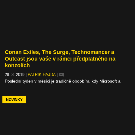
Conan Exiles, The Surge, Technomancer a
Outcast jsou vaše v rámci předplatného na
konzolích
28. 3. 2019
|
PATRIK HAJDA
|
Poslední týden v měsíci je tradičně obdobím, kdy Microsoft a
Sony odhalí hry pro nadcházející měsíc, kterých se dočkají
předplatitelé jejich služeb Games with Gold a PlayStation Plus.
Sony nám značně usnadnila práci, když ze svého předplatného
NOVINKY
nadobro odstranila podporu PlayStationu 3 a Vity, takže budete
pravidelně vídat jen dva kousky pro PS4. U Microsoftu se zatím
nic nemění, čtyři hry jako obvykle.