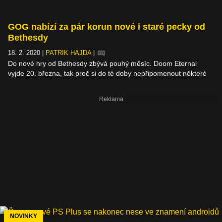
GOG nabízí za pár korun nové i staré pecky od
Bethesdy
18. 2. 2020
|
PATRIK HAJDA
|
Do nové hry od Bethesdy zbývá pouhý měsíc. Doom Eternal
vyjde 20. března, tak proč si do té doby nepřipomenout některé
z jeho starších předchůdců, když jsou zrovna na GOGu za pár
šupů? Stejným způsobem můžete zavzpomínat na další ikonické
série studia a mezi kousky, kterým táhne na 20, ale i 30 let, se
najde i pár z poslední dekády.
NOVINKY