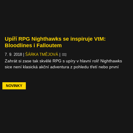
Upíří RPG Nighthawks se inspiruje VtM:
Bloodlines i Falloutem
7. 9. 2018
|
ŠÁRKA TMĚJOVÁ
|
Zahrát si zase tak skvělé RPG s upíry v hlavní roli! Nighthawks
sice není klasická akční adventura z pohledu třetí nebo první
osoby, je to ve skutečnosti jen klasické textové RPG, ale odkazem
mého milovaného Vampire: The Masquerade – Bloodlines se prý
chce inspirovat. Navíc ve spolupráci s jedním z autorů Sunless
NOVINKY
Sea, kam že to mám posílat peníze?