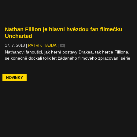
Nathan Fillion je hlavní hvězdou fan filmečku
Uncharted
17. 7. 2018
|
PATRIK HAJDA
|
Nathanovi fanoušci, jak herní postavy Drakea, tak herce Filliona,
se konečně dočkali tolik let žádaného filmového zpracování série
Uncharted. Amatérský kraťas se sice nemůže rovnat
hollywoodské produkci, ale to neznamená, že by vás z něj pálilo
v očích. Právě naopak. Celých 15 minut je nabito vším, co dělá
NOVINKY
z Uncharted Uncharted – sympatický hrdina, humor, akce,
hledání pokladů a stálí kolegové.