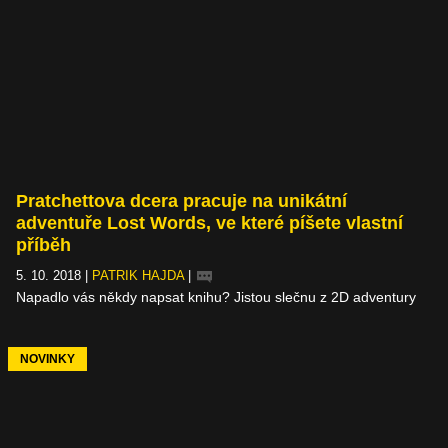
Pratchettova dcera pracuje na unikátní
adventuře Lost Words, ve které píšete vlastní
příběh
5. 10. 2018
|
PATRIK HAJDA
|
Napadlo vás někdy napsat knihu? Jistou slečnu z 2D adventury
Lost Words ano, a jak budete pročítat řádky jejího deníku,
význam vět se začne zhmotňovat a ze samotných slov se stanou
klíče k překonání mnoha překážek. Když už nic jiného, námět to
NOVINKY
je vskutku originální.