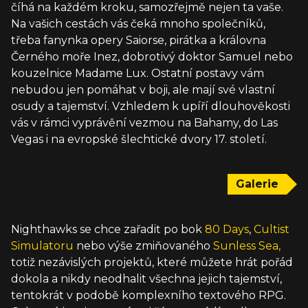
číhá na každém kroku, samozřejmě nejen ta vaše.
Na vašich cestách vás čeká mnoho společníků,
třeba fanynka opery Saiorse, pirátka a královna
Černého moře Inez, dobrotivý doktor Samuel nebo
kouzelnice Madame Lux. Ostatní postavy vám
nebudou jen pomáhat v boji, ale mají své vlastní
osudy a tajemství. Vzhledem k upíří dlouhověkosti
vás v rámci vyprávění vezmou na Bahamy, do Las
Vegas i na evropské šlechtické dvory 17. století.
Galerie
Nighthawks se chce zařadit po bok
80 Days
,
Cultist
Simulatoru
nebo výše zmiňovaného
Sunless Sea,
totiž nezávislých projektů, které můžete hrát pořád
dokola a nikdy neodhalit všechna jejich tajemství,
tentokrát v podobě komplexního textového RPG.