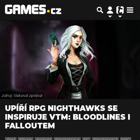
zdroj: tisková zpráva
UPÍŘÍ RPG NIGHTHAWKS SE
INSPIRUJE VTM: BLOODLINES I
FALLOUTEM
iPad
iPhone
Android
PlayStation 4
PC
PlayStation 3
MAC