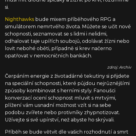
si.
Nighthawks
bude mixem příběhového RPG a
simulátorem nemrtvého života. Můžete se učit nové
schopnosti, seznamovat se s lidmi i nelidmi,
odhalovat taje upířích soubojů, odolávat žízni nebo
lovit nebohé oběti, případně si krev načerno
opatřovat v nemocničních bankách.
zdroj: Archiv
Čerpáním energie z životadárné tekutiny si přijdete
na speciální schopnosti, které půjdou nejrůznějšími
způsoby kombinovat s herními styly. Fanoušci
konverzací ocení schopnost mluvit s mrtvými,
plížení vám usnadní možnost vzít si na sebe
podobu zvířete nebo protivníky zhypnotizovat.
Užívejte si své upírství, než abyste ho skrývali.
Příběh se bude větvit dle vašich rozhodnutí a smrt