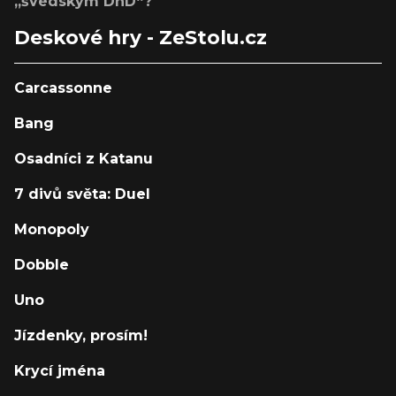
„švédským DnD“?
Deskové hry - ZeStolu.cz
Carcassonne
Bang
Osadníci z Katanu
7 divů světa: Duel
Monopoly
Dobble
Uno
Jízdenky, prosím!
Krycí jména