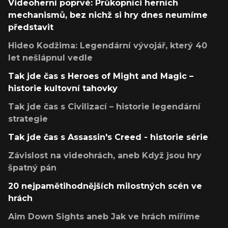
Videoherní poprvé: Průkopníci herních
mechanismů, bez nichž si hry dnes neumíme
představit
Hideo Kodžima: Legendární vývojář, který 40
let nešlápnul vedle
Tak jde čas s Heroes of Might and Magic –
historie kultovní tahovky
Tak jde čas s Civilizací – historie legendární
strategie
Tak jde čas s Assassin's Creed - historie série
Závislost na videohrách, aneb Když jsou hry
špatný pán
20 nejpamětihodnějších milostných scén ve
hrách
Aim Down Sights aneb Jak ve hrách míříme