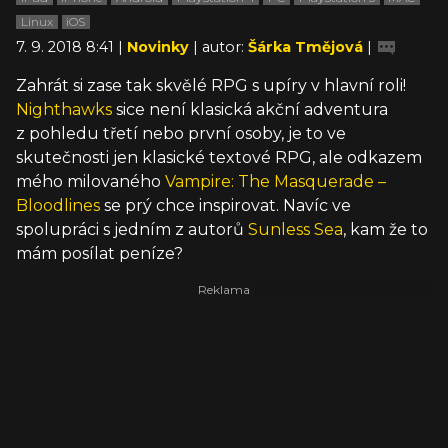
Linux
iOS
7. 9. 2018 8:41 |
Novinky
| autor:
Šárka Tmějová
|
Zahrát si zase tak skvělé RPG s upíry v hlavní roli!
Nighthawks
sice není klasická akční adventura
z pohledu třetí nebo první osoby, je to ve
skutečnosti jen klasické textové RPG, ale odkazem
mého milovaného
Vampire: The Masquerade –
Bloodlines
se prý chce inspirovat. Navíc ve
spolupráci s jedním z autorů
Sunless Sea
, kam že to
mám posílat peníze?