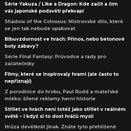
Série Yakuza / Like a Dragon: Kde začít a čím
vás japonské podsvětí překvapí
Shadow of the Colossus: Mistrovské dílo, které
se jen tak nebude opakovat
Blbuvzdornost ve hrách: Přínos, nebo betonové
boty zábavy?
Série Final Fantasy: Průvodce a rady pro
začátečníky
Filmy, které se inspirovaly hrami (ale často to
nepřiznají)
Z porodnice do hrobu, Paul Rudd a mateřské
mléko: šílené reklamy herní historie
Střílet ve hrách není totéž jako střílet v reálném
světě – i když si to dost hráčů myslí
Hrůza devětkrát jinak. Znáte tyto přehlížené