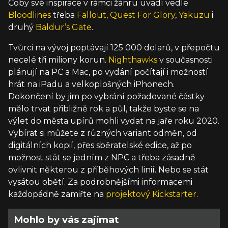
Coby své inspirace v rámci žánru uvádí vedle
Bloodlines
třeba
Fallout,
Quest For Glory
,
Yakuzu
i
druhý
Baldur’s Gate
.
Tvůrci na vývoj poptávají 125 000 dolarů, v přepočtu
necelé tři miliony korun.
Nighthawks
v současnosti
plánují na PC a Mac, po vydání počítají i možností
hrát na iPadu a velkoplošných iPhonech.
Dokončení by jim po vybrání požadované částky
mělo trvat přibližně rok a půl, takže byste se na
výlet do města upírů mohli vydat na jaře roku 2020.
Vybírat si můžete z různých variant odměn, od
digitálních kopií, přes sběratelské edice, až po
možnost stát se jedním z NPC a třeba zásadně
ovlivnit některou z příběhových linií. Nebo se stát
vysátou obětí. Za podrobnějšími informacemi
každopádně zamiřte na
projektový Kickstarter
.
Mohlo by vás zajímat