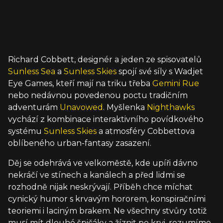
Richard Cobbett, designér a jeden ze spisovatelů
Sunless Sea
a
Sunless Skies
spojí své síly s Wadjet
Eye Games, kteří mají na triku třeba
Gemini Rue
nebo nedávnou povedenou poctu tradičním
adventurám
Unavowed
. Myšlenka
Nighthawks
vychází z kombinace interaktivního povídkového
systému
Sunless Skies
a atmosféry Cobbettova
oblíbeného urban-fantasy zasazení.
Děj se odehrává ve velkoměstě, kde upíři dávno
nekráčí ve stínech a kanálech a před lidmi se
rozhodně nijak neskrývají. Příběh chce míchat
cynický humor s krvavým hororem, konspiračními
teoriemi i laciným brakem. Ne všechny stvůry totiž
musí mít dlouhé špičáky a žíznit po krvi, rozumíme