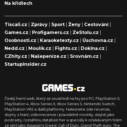
Na křídlech
Tiscali.cz
|
Zprávy
|
Sport
|
Ženy
|
Cestování
|
Games.cz
|
Profigamers.cz
|
ZeStolu.cz
|
Osobnosti.cz
|
Karaoketexty.cz
|
Úschovna.cz
|
Nedd.cz
|
Moulík.cz
|
Fights.cz
|
Dokina.cz
|
CZhity.cz
|
Našepeníze.cz
|
Srovnám.cz
|
StartupInsider.cz
Český herní web, který se soustředí na hry pro PC, PlayStation 5,
PlayStation 4, Xbox Series X, Xbox Series S, Nintendo Switch,
PlayStation VR2 a další platformy. Naleznete zde recenze,
dojmy z hraní, videorecenze i pravidelné novinky, stejně jako
podcasty, rozsáhlou databázi her a speciály k očekávaným hrám
ze sérií jako Assassin's Creed, Call of Duty, Grand Theft Auto, The