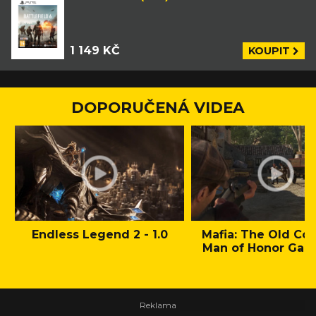
1 149 KČ
KOUPIT
DOPORUČENÁ VIDEA
Endless Legend 2 - 1.0
Mafia: The Old Cou
Man of Honor Gam