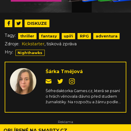
DISKUZE
Tagy:
thriller
fantasy
upíři
RPG
adventura
,
Zdroje:
Kickstarter
tisková zpráva
Hry:
Nighthawks
Šárka Tmějová
Šéfredaktorka Games.cz, která se psaní
o hrách věnovala dávno před studiem
žurnalistiky. Na rozpočtu a žánru podle
ní nezáleží, důležité je ve hrách
především srdíčko, ale skvělá hratelnost
a příběh taky neuškodí. Naučila se mířit
na gamepadu, jen aby si nemusela
pořád kupovat nové PC komponenty.
OBLÍBENÉ NA SMARTY.CZ