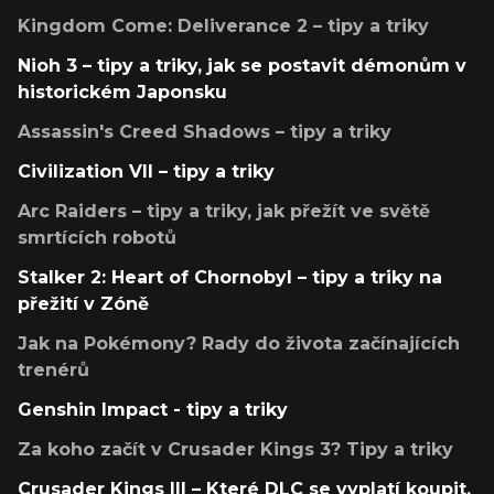
Kingdom Come: Deliverance 2 – tipy a triky
Nioh 3 – tipy a triky, jak se postavit démonům v
historickém Japonsku
Assassin's Creed Shadows – tipy a triky
Civilization VII – tipy a triky
Arc Raiders – tipy a triky, jak přežít ve světě
smrtících robotů
Stalker 2: Heart of Chornobyl – tipy a triky na
přežití v Zóně
Jak na Pokémony? Rady do života začínajících
trenérů
Genshin Impact - tipy a triky
Za koho začít v Crusader Kings 3? Tipy a triky
Crusader Kings III – Které DLC se vyplatí koupit,