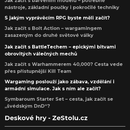
Jak začít s barvením modelů – potřebné
nástroje, základní poučky i pokročilé techniky
S jakým vyprávěcím RPG byste měli začít?
Jak začít s Bolt Action – wargamingem
zasazeným do druhé světové války
Jak začít s BattleTechem – epickými bitvami
obrovitých válečných mechů
Jak začít s Warhammerem 40,000? Cesta vede
přes přístupnější Kill Team
Wargaming poslouží jako zábava, vzdělání i
armádní simulace. Jak s ním ale začít?
Symbaroum Starter Set – cesta, jak začít se
„švédským DnD“?
Deskové hry - ZeStolu.cz