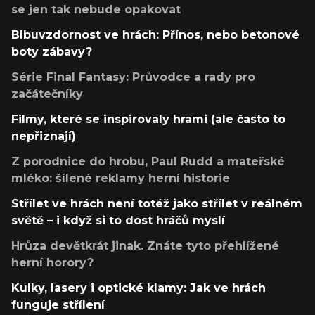
se jen tak nebude opakovat
Blbuvzdornost ve hrách: Přínos, nebo betonové
boty zábavy?
Série Final Fantasy: Průvodce a rady pro
začátečníky
Filmy, které se inspirovaly hrami (ale často to
nepřiznají)
Z porodnice do hrobu, Paul Rudd a mateřské
mléko: šílené reklamy herní historie
Střílet ve hrách není totéž jako střílet v reálném
světě – i když si to dost hráčů myslí
Hrůza devětkrát jinak. Znáte tyto přehlížené
herní horory?
Kulky, lasery i optické klamy: Jak ve hrách
funguje střílení