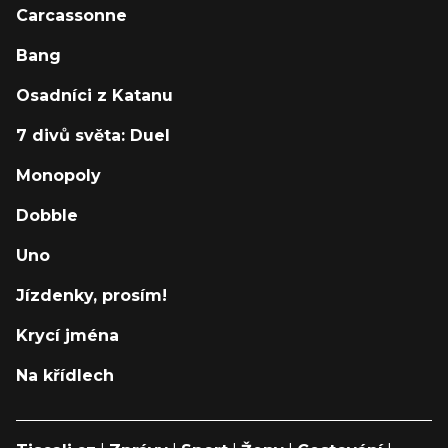
Carcassonne
Bang
Osadníci z Katanu
7 divů světa: Duel
Monopoly
Dobble
Uno
Jízdenky, prosím!
Krycí jména
Na křídlech