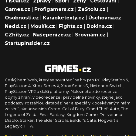
Tiscali.cz
|
Zprávy
|
Sport
|
Ženy
|
Cestování
|
Games.cz
|
Profigamers.cz
|
ZeStolu.cz
|
Osobnosti.cz
|
Karaoketexty.cz
|
Úschovna.cz
|
Nedd.cz
|
Moulík.cz
|
Fights.cz
|
Dokina.cz
|
CZhity.cz
|
Našepeníze.cz
|
Srovnám.cz
|
StartupInsider.cz
Český herní web, který se soustředí na hry pro PC, PlayStation 5,
PlayStation 4, Xbox Series X, Xbox Series S, Nintendo Switch,
PlayStation VR2 a další platformy. Naleznete zde recenze,
dojmy z hraní, videorecenze i pravidelné novinky, stejně jako
podcasty, rozsáhlou databázi her a speciály k očekávaným hrám
ze sérií jako Assassin's Creed, Call of Duty, Grand Theft Auto, The
Legend of Zelda, Final Fantasy, Kingdom Come: Deliverance,
Diablo, Stalker, The Elder Scrolls, Baldur's Gate, Hogwart's
Legacy či FIFA.