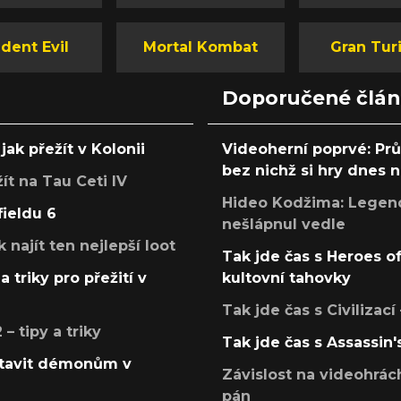
dent Evil
Mortal Kombat
Gran Tur
Doporučené člá
jak přežít v Kolonii
Videoherní poprvé: Pr
bez nichž si hry dnes
žít na Tau Ceti IV
Hideo Kodžima: Legendá
fieldu 6
nešlápnul vedle
k najít ten nejlepší loot
Tak jde čas s Heroes o
a triky pro přežití v
kultovní tahovky
Tak jde čas s Civilizací
 tipy a triky
Tak jde čas s Assassin'
postavit démonům v
Závislost na videohrác
pán