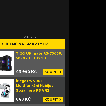
BLÍBENÉ NA SMARTY.CZ
TIGO Ultimate R5-7500F,
5070 - 1TB 32GB
43 990 KČ
KOUPIT
iPega P5 V001
Multifunkční Nabíjecí
Stojan pro PS VR2
649 KČ
KOUPIT