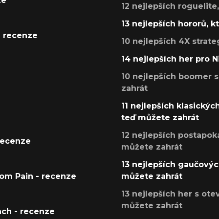
ze
12 nejlepších roguelite
13 nejlepších hororů, k
- recenze
10 nejlepších 4X strate
14 nejlepších her pro 
10 nejlepších boomer s
zahrát
11 nejlepších klasickýc
teď můžete zahrát
12 nejlepších postapoka
recenze
můžete zahrát
13 nejlepších gaučových
tom Pain - recenze
můžete zahrát
13 nejlepších her s ot
můžete zahrát
ach - recenze