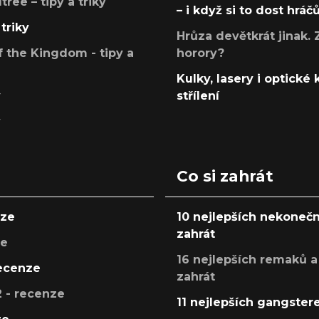
ree – tipy a triky
– i když si to dost hráč
triky
Hrůza devětkrát jinak. 
 the Kingdom - tipy a
horory?
Kulky, lasery i optické
y
střílení
y
Co si zahrát
nze
10 nejlepších nekonečn
zahrát
ze
16 nejlepších remaků a
recenze
zahrát
 - recenze
11 nejlepších gangstere