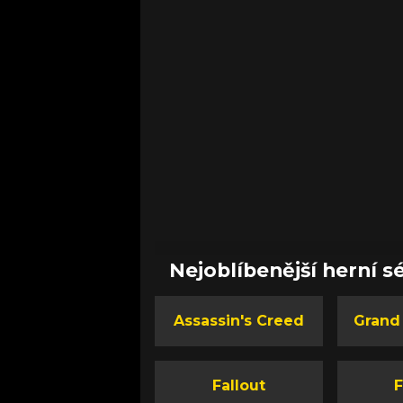
Nejoblíbenější herní sé
Assassin's Creed
Grand
Fallout
F