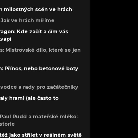
h milostných scén ve hrách
Jak ve hrách míříme
ragon: Kde začít a čím vás
kvapí
: Mistrovské dílo, které se jen
: Přínos, nebo betonové boty
růvodce a rady pro začátečníky
aly hrami (ale často to
 Paul Rudd a mateřské mléko:
storie
též jako střílet v reálném světě