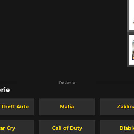
rie
 Theft Auto
Mafia
Zaklín
ar Cry
Call of Duty
Diabl