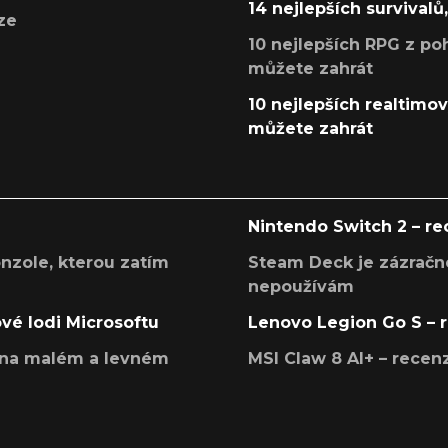
14 nejlepších survivalů
ze
10 nejlepších RPG z poh
můžete zahrát
10 nejlepších realtimový
můžete zahrát
Nintendo Switch 2 – r
onzole, kterou zatím
Steam Deck je zázračné
nepoužívám
ové lodi Microsoftu
Lenovo Legion Go S – 
í na malém a levném
MSI Claw 8 AI+ – rece