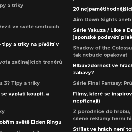
py a triky
20 nejpamětihodnějšíc
Aim Down Sights aneb 
přežít ve světě smrtících
Série Yakuza / Like a D
japonské podsvětí pře
tipy a triky na přežití v
Shadow of the Colossus
tak nebude opakovat
ota začínajících trenérů
Blbuvzdornost ve hrách
zábavy?
 3? Tipy a triky
Série Final Fantasy: P
se vyplatí koupit, a
Filmy, které se inspirov
nepřiznají)
ky
Z porodnice do hrobu,
šílené reklamy herní hi
v obřím světě Elden Ringu
Střílet ve hrách není to