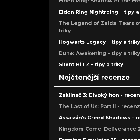
Elden Ring: Shadow of the Erdt
Elden Ring Nightreing – tipy a 
The Legend of Zelda: Tears of
triky
Hogwarts Legacy – tipy a trik
Dune: Awakening - tipy a trik
Silent Hill 2 – tipy a triky
Nejčtenější recenze
Zaklínač 3: Divoký hon - rece
The Last of Us: Part II - recen
Assassin's Creed Shadows - 
Kingdom Come: Deliverance 2