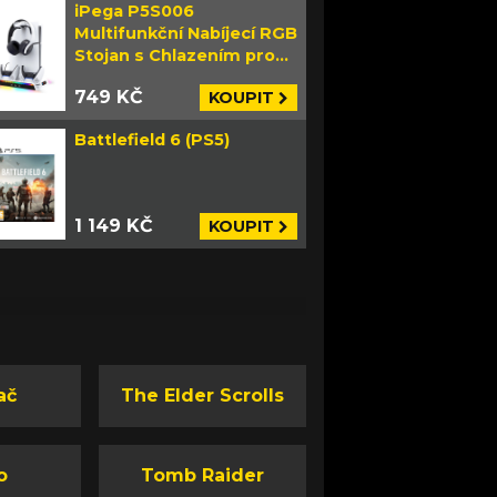
iPega P5S006
Multifunkční Nabíjecí RGB
Stojan s Chlazením pro
PS5 Slim bílý
749 KČ
KOUPIT
Battlefield 6 (PS5)
1 149 KČ
KOUPIT
ač
The Elder Scrolls
o
Tomb Raider