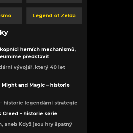
ismo
Legend of Zelda
nky
ůkopníci herních mechanismů,
 neumíme představit
rní vývojář, který 40 let
f Might and Magic – historie
 – historie legendární strategie
s Creed - historie série
h, aneb Když jsou hry špatný