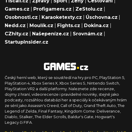
Tiscali.cz
|
Zprávy
|
Sport
|
Ženy
|
Cestování
|
Games.cz
|
Profigamers.cz
|
ZeStolu.cz
|
Osobnosti.cz
|
Karaoketexty.cz
|
Úschovna.cz
|
Nedd.cz
|
Moulík.cz
|
Fights.cz
|
Dokina.cz
|
CZhity.cz
|
Našepeníze.cz
|
Srovnám.cz
|
StartupInsider.cz
Český herní web, který se soustředí na hry pro PC, PlayStation 5,
PlayStation 4, Xbox Series X, Xbox Series S, Nintendo Switch,
PlayStation VR2 a další platformy. Naleznete zde recenze,
dojmy z hraní, videorecenze i pravidelné novinky, stejně jako
podcasty, rozsáhlou databázi her a speciály k očekávaným hrám
ze sérií jako Assassin's Creed, Call of Duty, Grand Theft Auto, The
Legend of Zelda, Final Fantasy, Kingdom Come: Deliverance,
Diablo, Stalker, The Elder Scrolls, Baldur's Gate, Hogwart's
Legacy či FIFA.