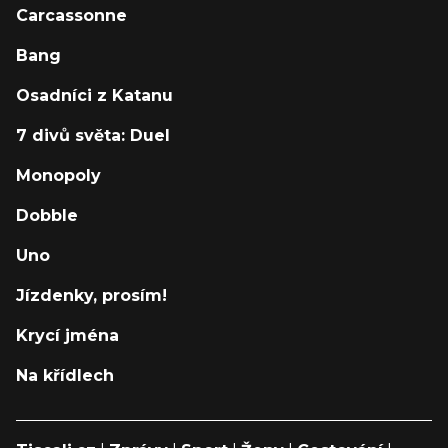
Carcassonne
Bang
Osadníci z Katanu
7 divů světa: Duel
Monopoly
Dobble
Uno
Jízdenky, prosím!
Krycí jména
Na křídlech