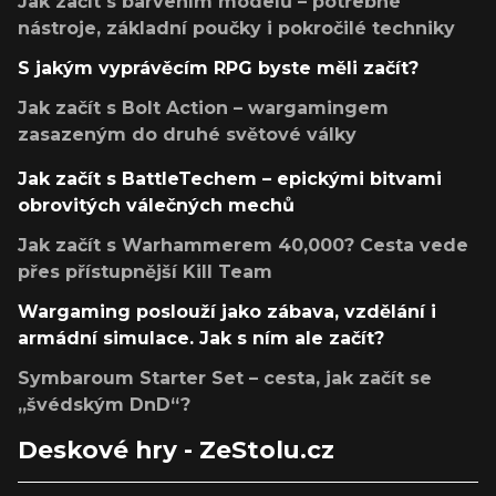
Jak začít s barvením modelů – potřebné
nástroje, základní poučky i pokročilé techniky
S jakým vyprávěcím RPG byste měli začít?
Jak začít s Bolt Action – wargamingem
zasazeným do druhé světové války
Jak začít s BattleTechem – epickými bitvami
obrovitých válečných mechů
Jak začít s Warhammerem 40,000? Cesta vede
přes přístupnější Kill Team
Wargaming poslouží jako zábava, vzdělání i
armádní simulace. Jak s ním ale začít?
Symbaroum Starter Set – cesta, jak začít se
„švédským DnD“?
Deskové hry - ZeStolu.cz