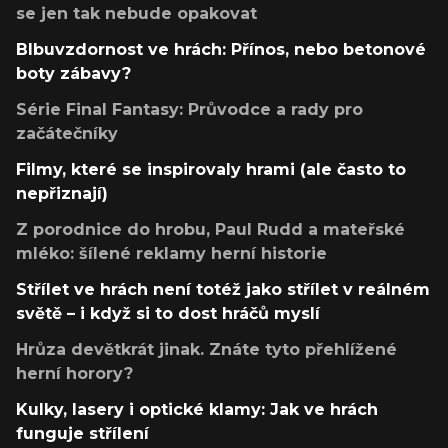
se jen tak nebude opakovat
Blbuvzdornost ve hrách: Přínos, nebo betonové
boty zábavy?
Série Final Fantasy: Průvodce a rady pro
začátečníky
Filmy, které se inspirovaly hrami (ale často to
nepřiznají)
Z porodnice do hrobu, Paul Rudd a mateřské
mléko: šílené reklamy herní historie
Střílet ve hrách není totéž jako střílet v reálném
světě – i když si to dost hráčů myslí
Hrůza devětkrát jinak. Znáte tyto přehlížené
herní horory?
Kulky, lasery i optické klamy: Jak ve hrách
funguje střílení