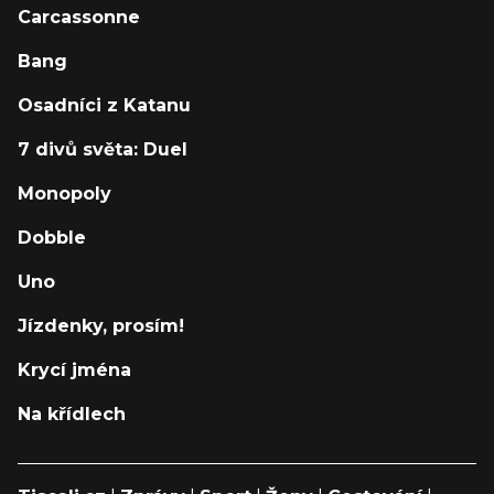
Carcassonne
Bang
Osadníci z Katanu
7 divů světa: Duel
Monopoly
Dobble
Uno
Jízdenky, prosím!
Krycí jména
Na křídlech