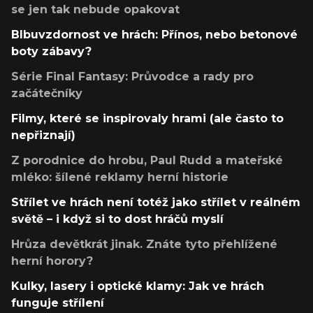
se jen tak nebude opakovat
Blbuvzdornost ve hrách: Přínos, nebo betonové
boty zábavy?
Série Final Fantasy: Průvodce a rady pro
začátečníky
Filmy, které se inspirovaly hrami (ale často to
nepřiznají)
Z porodnice do hrobu, Paul Rudd a mateřské
mléko: šílené reklamy herní historie
Střílet ve hrách není totéž jako střílet v reálném
světě – i když si to dost hráčů myslí
Hrůza devětkrát jinak. Znáte tyto přehlížené
herní horory?
Kulky, lasery i optické klamy: Jak ve hrách
funguje střílení