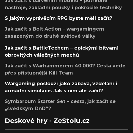
Jak začít s barvením modelů – potřebné
nástroje, základní poučky i pokročilé techniky
S jakým vyprávěcím RPG byste měli začít?
Jak začít s Bolt Action – wargamingem
zasazeným do druhé světové války
Jak začít s BattleTechem – epickými bitvami
obrovitých válečných mechů
Jak začít s Warhammerem 40,000? Cesta vede
přes přístupnější Kill Team
Wargaming poslouží jako zábava, vzdělání i
armádní simulace. Jak s ním ale začít?
Symbaroum Starter Set – cesta, jak začít se
„švédským DnD“?
Deskové hry - ZeStolu.cz