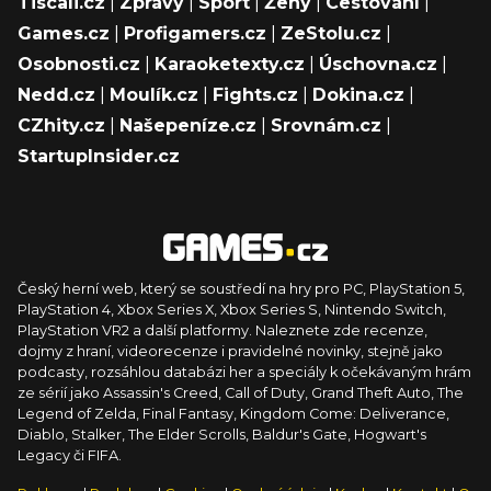
Tiscali.cz
|
Zprávy
|
Sport
|
Ženy
|
Cestování
|
Games.cz
|
Profigamers.cz
|
ZeStolu.cz
|
Osobnosti.cz
|
Karaoketexty.cz
|
Úschovna.cz
|
Nedd.cz
|
Moulík.cz
|
Fights.cz
|
Dokina.cz
|
CZhity.cz
|
Našepeníze.cz
|
Srovnám.cz
|
StartupInsider.cz
Český herní web, který se soustředí na hry pro PC, PlayStation 5,
PlayStation 4, Xbox Series X, Xbox Series S, Nintendo Switch,
PlayStation VR2 a další platformy. Naleznete zde recenze,
dojmy z hraní, videorecenze i pravidelné novinky, stejně jako
podcasty, rozsáhlou databázi her a speciály k očekávaným hrám
ze sérií jako Assassin's Creed, Call of Duty, Grand Theft Auto, The
Legend of Zelda, Final Fantasy, Kingdom Come: Deliverance,
Diablo, Stalker, The Elder Scrolls, Baldur's Gate, Hogwart's
Legacy či FIFA.