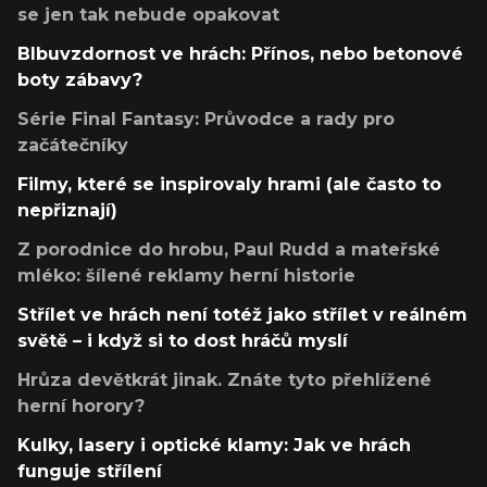
se jen tak nebude opakovat
Blbuvzdornost ve hrách: Přínos, nebo betonové
boty zábavy?
Série Final Fantasy: Průvodce a rady pro
začátečníky
Filmy, které se inspirovaly hrami (ale často to
nepřiznají)
Z porodnice do hrobu, Paul Rudd a mateřské
mléko: šílené reklamy herní historie
Střílet ve hrách není totéž jako střílet v reálném
světě – i když si to dost hráčů myslí
Hrůza devětkrát jinak. Znáte tyto přehlížené
herní horory?
Kulky, lasery i optické klamy: Jak ve hrách
funguje střílení