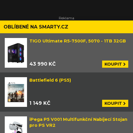
OBLÍBENÉ NA SMARTY.CZ
TIGO Ultimate R5-7500F, 5070 - 1TB 32GB
43 990 KČ
KOUPIT
Battlefield 6 (PS5)
1 149 KČ
KOUPIT
iPega P5 V001 Multifunkční Nabíjecí Stojan
pro PS VR2