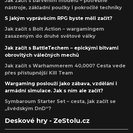
Jak začít s barvením modelů – potřebné
nástroje, základní poučky i pokročilé techniky
S jakým vyprávěcím RPG byste měli začít?
Jak začít s Bolt Action – wargamingem
zasazeným do druhé světové války
Jak začít s BattleTechem – epickými bitvami
obrovitých válečných mechů
Jak začít s Warhammerem 40,000? Cesta vede
přes přístupnější Kill Team
Wargaming poslouží jako zábava, vzdělání i
armádní simulace. Jak s ním ale začít?
Symbaroum Starter Set – cesta, jak začít se
„švédským DnD“?
Deskové hry - ZeStolu.cz