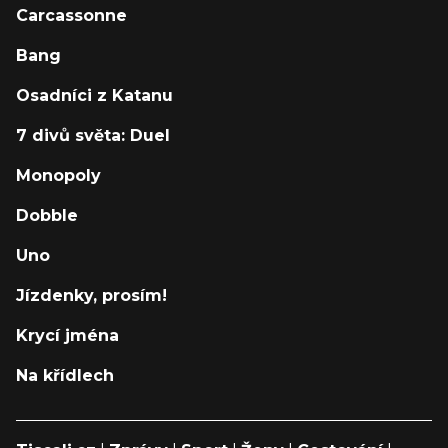
Carcassonne
Bang
Osadníci z Katanu
7 divů světa: Duel
Monopoly
Dobble
Uno
Jízdenky, prosím!
Krycí jména
Na křídlech