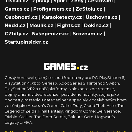
Tiscali.cz
|
Zprávy
|
Sport
|
Ženy
|
Cestování
|
Games.cz
|
Profigamers.cz
|
ZeStolu.cz
|
Osobnosti.cz
|
Karaoketexty.cz
|
Úschovna.cz
|
Nedd.cz
|
Moulík.cz
|
Fights.cz
|
Dokina.cz
|
CZhity.cz
|
Našepeníze.cz
|
Srovnám.cz
|
StartupInsider.cz
Český herní web, který se soustředí na hry pro PC, PlayStation 5,
PlayStation 4, Xbox Series X, Xbox Series S, Nintendo Switch,
PlayStation VR2 a další platformy. Naleznete zde recenze,
dojmy z hraní, videorecenze i pravidelné novinky, stejně jako
podcasty, rozsáhlou databázi her a speciály k očekávaným hrám
ze sérií jako Assassin's Creed, Call of Duty, Grand Theft Auto, The
Legend of Zelda, Final Fantasy, Kingdom Come: Deliverance,
Diablo, Stalker, The Elder Scrolls, Baldur's Gate, Hogwart's
Legacy či FIFA.