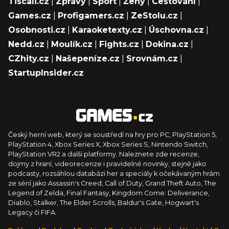
Tiscali.cz
|
Zprávy
|
Sport
|
Ženy
|
Cestování
|
Games.cz
|
Profigamers.cz
|
ZeStolu.cz
|
Osobnosti.cz
|
Karaoketexty.cz
|
Úschovna.cz
|
Nedd.cz
|
Moulík.cz
|
Fights.cz
|
Dokina.cz
|
CZhity.cz
|
Našepeníze.cz
|
Srovnám.cz
|
StartupInsider.cz
Český herní web, který se soustředí na hry pro PC, PlayStation 5,
PlayStation 4, Xbox Series X, Xbox Series S, Nintendo Switch,
PlayStation VR2 a další platformy. Naleznete zde recenze,
dojmy z hraní, videorecenze i pravidelné novinky, stejně jako
podcasty, rozsáhlou databázi her a speciály k očekávaným hrám
ze sérií jako Assassin's Creed, Call of Duty, Grand Theft Auto, The
Legend of Zelda, Final Fantasy, Kingdom Come: Deliverance,
Diablo, Stalker, The Elder Scrolls, Baldur's Gate, Hogwart's
Legacy či FIFA.