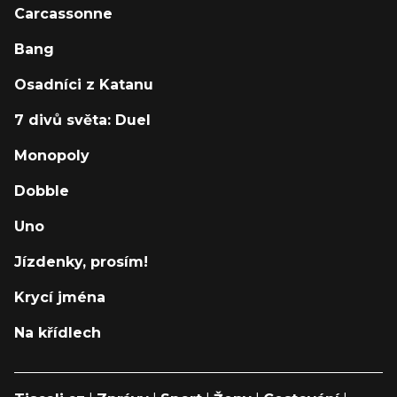
Carcassonne
Bang
Osadníci z Katanu
7 divů světa: Duel
Monopoly
Dobble
Uno
Jízdenky, prosím!
Krycí jména
Na křídlech