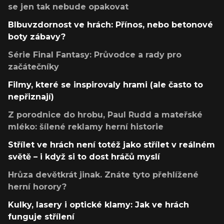
se jen tak nebude opakovat
Blbuvzdornost ve hrách: Přínos, nebo betonové
boty zábavy?
Série Final Fantasy: Průvodce a rady pro
začátečníky
Filmy, které se inspirovaly hrami (ale často to
nepřiznají)
Z porodnice do hrobu, Paul Rudd a mateřské
mléko: šílené reklamy herní historie
Střílet ve hrách není totéž jako střílet v reálném
světě – i když si to dost hráčů myslí
Hrůza devětkrát jinak. Znáte tyto přehlížené
herní horory?
Kulky, lasery i optické klamy: Jak ve hrách
funguje střílení