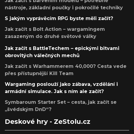
Jak začít s barvením modelů – potřebné
nástroje, základní poučky i pokročilé techniky
S jakým vyprávěcím RPG byste měli začít?
Jak začít s Bolt Action – wargamingem
zasazeným do druhé světové války
Jak začít s BattleTechem – epickými bitvami
obrovitých válečných mechů
Jak začít s Warhammerem 40,000? Cesta vede
přes přístupnější Kill Team
Wargaming poslouží jako zábava, vzdělání i
armádní simulace. Jak s ním ale začít?
Symbaroum Starter Set – cesta, jak začít se
„švédským DnD“?
Deskové hry - ZeStolu.cz