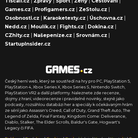
Tiscali.cz
|
Zprávy
|
Sport
|
Ženy
|
Cestování
|
Games.cz
|
Profigamers.cz
|
ZeStolu.cz
|
Osobnosti.cz
|
Karaoketexty.cz
|
Úschovna.cz
|
Nedd.cz
|
Moulík.cz
|
Fights.cz
|
Dokina.cz
|
CZhity.cz
|
Našepeníze.cz
|
Srovnám.cz
|
StartupInsider.cz
Český herní web, který se soustředí na hry pro PC, PlayStation 5,
PlayStation 4, Xbox Series X, Xbox Series S, Nintendo Switch,
PlayStation VR2 a další platformy. Naleznete zde recenze,
dojmy z hraní, videorecenze i pravidelné novinky, stejně jako
podcasty, rozsáhlou databázi her a speciály k očekávaným hrám
ze sérií jako Assassin's Creed, Call of Duty, Grand Theft Auto, The
Legend of Zelda, Final Fantasy, Kingdom Come: Deliverance,
Diablo, Stalker, The Elder Scrolls, Baldur's Gate, Hogwart's
Legacy či FIFA.