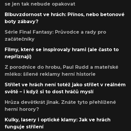
se jen tak nebude opakovat
Blbuvzdornost ve hrách: Přínos, nebo betonové
boty zábavy?
Série Final Fantasy: Průvodce a rady pro
začátečníky
Filmy, které se inspirovaly hrami (ale často to
nepřiznají)
Z porodnice do hrobu, Paul Rudd a mateřské
mléko: šílené reklamy herní historie
Střílet ve hrách není totéž jako střílet v reálném
světě – i když si to dost hráčů myslí
Hrůza devětkrát jinak. Znáte tyto přehlížené
herní horory?
Kulky, lasery i optické klamy: Jak ve hrách
funguje střílení