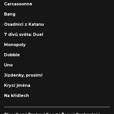
Carcassonne
Bang
Osadníci z Katanu
7 divů světa: Duel
Monopoly
Dobble
Uno
Jízdenky, prosím!
Krycí jména
Na křídlech