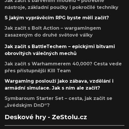
Jak začít s barvením modelů – potřebné
nástroje, základní poučky i pokročilé techniky
S jakým vyprávěcím RPG byste měli začít?
Jak začít s Bolt Action – wargamingem
zasazeným do druhé světové války
Jak začít s BattleTechem – epickými bitvami
obrovitých válečných mechů
Jak začít s Warhammerem 40,000? Cesta vede
přes přístupnější Kill Team
Wargaming poslouží jako zábava, vzdělání i
armádní simulace. Jak s ním ale začít?
Symbaroum Starter Set – cesta, jak začít se
„švédským DnD“?
Deskové hry - ZeStolu.cz