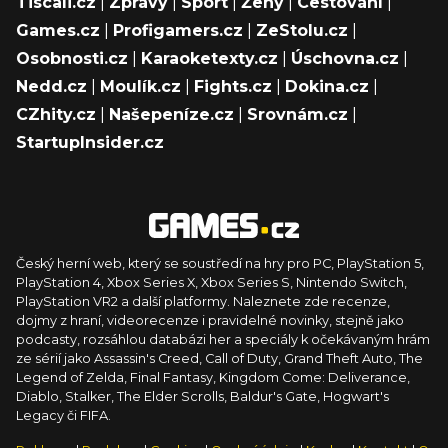
Tiscali.cz
|
Zprávy
|
Sport
|
Ženy
|
Cestování
|
Games.cz
|
Profigamers.cz
|
ZeStolu.cz
|
Osobnosti.cz
|
Karaoketexty.cz
|
Úschovna.cz
|
Nedd.cz
|
Moulík.cz
|
Fights.cz
|
Dokina.cz
|
CZhity.cz
|
Našepeníze.cz
|
Srovnám.cz
|
StartupInsider.cz
Český herní web, který se soustředí na hry pro PC, PlayStation 5,
PlayStation 4, Xbox Series X, Xbox Series S, Nintendo Switch,
PlayStation VR2 a další platformy. Naleznete zde recenze,
dojmy z hraní, videorecenze i pravidelné novinky, stejně jako
podcasty, rozsáhlou databázi her a speciály k očekávaným hrám
ze sérií jako Assassin's Creed, Call of Duty, Grand Theft Auto, The
Legend of Zelda, Final Fantasy, Kingdom Come: Deliverance,
Diablo, Stalker, The Elder Scrolls, Baldur's Gate, Hogwart's
Legacy či FIFA.