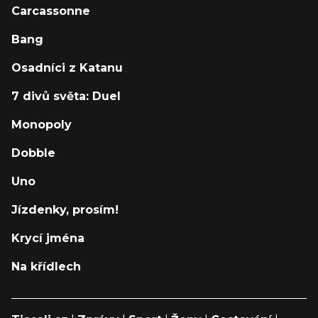
Carcassonne
Bang
Osadníci z Katanu
7 divů světa: Duel
Monopoly
Dobble
Uno
Jízdenky, prosím!
Krycí jména
Na křídlech