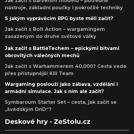
Jak začít s barvením modelů – potřebné
nástroje, základní poučky i pokročilé techniky
S jakým vyprávěcím RPG byste měli začít?
Jak začít s Bolt Action – wargamingem
zasazeným do druhé světové války
Jak začít s BattleTechem – epickými bitvami
obrovitých válečných mechů
Jak začít s Warhammerem 40,000? Cesta vede
přes přístupnější Kill Team
Wargaming poslouží jako zábava, vzdělání i
armádní simulace. Jak s ním ale začít?
Symbaroum Starter Set – cesta, jak začít se
„švédským DnD“?
Deskové hry - ZeStolu.cz