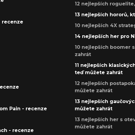
ze
12 nejlepších roguelite
13 nejlepších hororů, k
- recenze
10 nejlepších 4X strate
14 nejlepších her pro 
10 nejlepších boomer s
zahrát
11 nejlepších klasickýc
teď můžete zahrát
12 nejlepších postapoka
recenze
můžete zahrát
13 nejlepších gaučových
tom Pain - recenze
můžete zahrát
13 nejlepších her s ot
můžete zahrát
ach - recenze