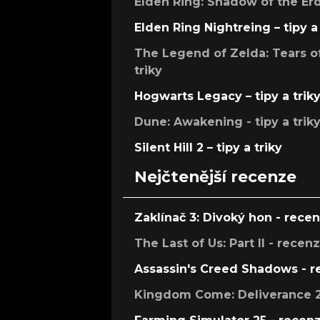
Elden Ring: Shadow of the Erdt
Elden Ring Nightreing – tipy a 
The Legend of Zelda: Tears of
triky
Hogwarts Legacy – tipy a trik
Dune: Awakening - tipy a trik
Silent Hill 2 – tipy a triky
Nejčtenější recenze
Zaklínač 3: Divoký hon - rece
The Last of Us: Part II - recen
Assassin's Creed Shadows - 
Kingdom Come: Deliverance 2