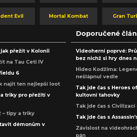
dent Evil
Mortal Kombat
Gran Tur
Doporučené člá
jak přežít v Kolonii
Videoherní poprvé: Pr
bez nichž si hry dnes
žít na Tau Ceti IV
Hideo Kodžima: Legendá
fieldu 6
nešlápnul vedle
k najít ten nejlepší loot
Tak jde čas s Heroes o
a triky pro přežití v
kultovní tahovky
Tak jde čas s Civilizací
 tipy a triky
Tak jde čas s Assassin'
postavit démonům v
Závislost na videohrác
pán