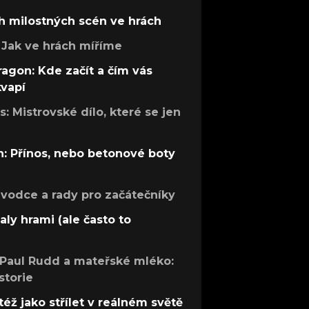
h milostných scén ve hrách
Jak ve hrách míříme
ragon: Kde začít a čím vás
kvapí
: Mistrovské dílo, které se jen
: Přínos, nebo betonové boty
růvodce a rady pro začátečníky
aly hrami (ale často to
 Paul Rudd a mateřské mléko:
storie
též jako střílet v reálném světě