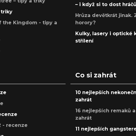
ree – tipy a triky
– i když si to dost hráč
triky
Hrůza devětkrát jinak. 
 the Kingdom - tipy a
horory?
Kulky, lasery i optické
y
střílení
y
Co si zahrát
nze
10 nejlepších nekonečn
zahrát
ze
16 nejlepších remaků a
recenze
zahrát
 - recenze
11 nejlepších gangstere