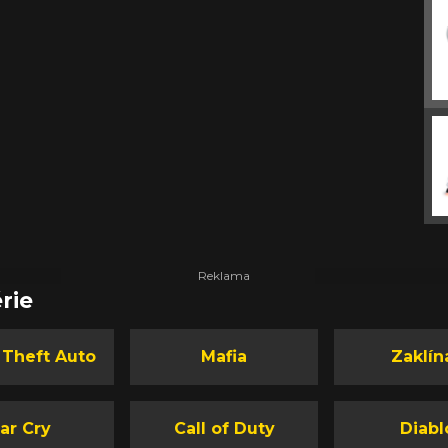
rie
 Theft Auto
Mafia
Zaklín
ar Cry
Call of Duty
Diabl