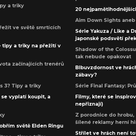
py a triky
20 nejpamětihodnějšíc
Aim Down Sights aneb 
přežít ve světě smrtících
Série Yakuza / Like a D
japonské podsvětí pře
tipy a triky na přežití v
Shadow of the Colossus
tak nebude opakovat
ota začínajících trenérů
Blbuvzdornost ve hrách
zábavy?
 3? Tipy a triky
Série Final Fantasy: P
se vyplatí koupit, a
Filmy, které se inspirov
nepřiznají)
ky
Z porodnice do hrobu,
šílené reklamy herní hi
v obřím světě Elden Ringu
Střílet ve hrách není to