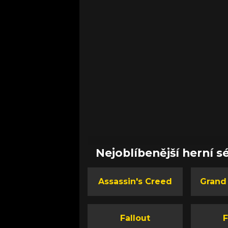
Nejoblíbenější herní sé
Assassin's Creed
Grand
Fallout
F