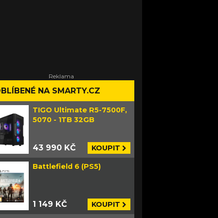
BLÍBENÉ NA SMARTY.CZ
TIGO Ultimate R5-7500F,
5070 - 1TB 32GB
43 990 KČ
KOUPIT
Battlefield 6 (PS5)
1 149 KČ
KOUPIT