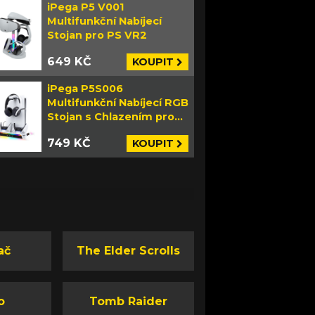
iPega P5 V001
Multifunkční Nabíjecí
Stojan pro PS VR2
649 KČ
KOUPIT
iPega P5S006
Multifunkční Nabíjecí RGB
Stojan s Chlazením pro
PS5 Slim bílý
749 KČ
KOUPIT
ač
The Elder Scrolls
o
Tomb Raider