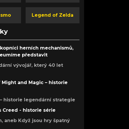
ismo
Legend of Zelda
nky
ůkopníci herních mechanismů,
 neumíme představit
rní vývojář, který 40 let
f Might and Magic – historie
 – historie legendární strategie
s Creed - historie série
h, aneb Když jsou hry špatný