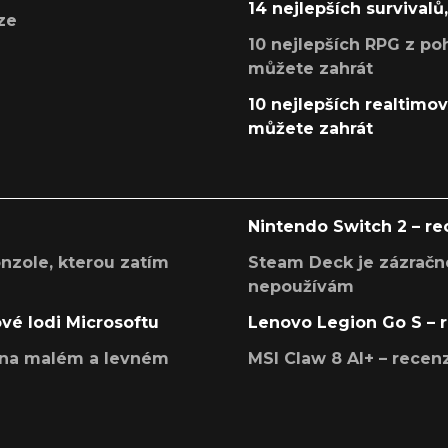
14 nejlepších survivalů
ze
10 nejlepších RPG z poh
můžete zahrát
10 nejlepších realtimový
můžete zahrát
Nintendo Switch 2 – r
onzole, kterou zatím
Steam Deck je zázračné
nepoužívám
ové lodi Microsoftu
Lenovo Legion Go S – 
í na malém a levném
MSI Claw 8 AI+ – rece