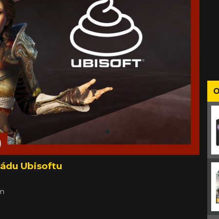
O
pádu Ubisoftu
ém