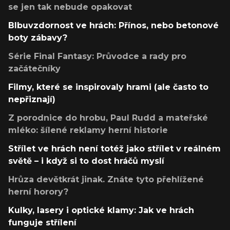
se jen tak nebude opakovat
Blbuvzdornost ve hrách: Přínos, nebo betonové
boty zábavy?
Série Final Fantasy: Průvodce a rady pro
začátečníky
Filmy, které se inspirovaly hrami (ale často to
nepřiznají)
Z porodnice do hrobu, Paul Rudd a mateřské
mléko: šílené reklamy herní historie
Střílet ve hrách není totéž jako střílet v reálném
světě – i když si to dost hráčů myslí
Hrůza devětkrát jinak. Znáte tyto přehlížené
herní horory?
Kulky, lasery i optické klamy: Jak ve hrách
funguje střílení