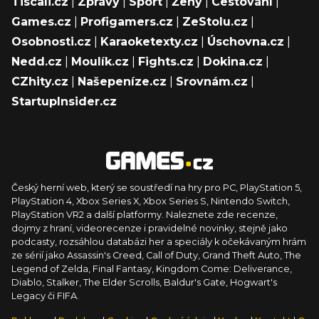
Tiscali.cz
|
Zprávy
|
Sport
|
Ženy
|
Cestování
|
Games.cz
|
Profigamers.cz
|
ZeStolu.cz
|
Osobnosti.cz
|
Karaoketexty.cz
|
Úschovna.cz
|
Nedd.cz
|
Moulík.cz
|
Fights.cz
|
Dokina.cz
|
CZhity.cz
|
Našepeníze.cz
|
Srovnám.cz
|
StartupInsider.cz
Český herní web, který se soustředí na hry pro PC, PlayStation 5,
PlayStation 4, Xbox Series X, Xbox Series S, Nintendo Switch,
PlayStation VR2 a další platformy. Naleznete zde recenze,
dojmy z hraní, videorecenze i pravidelné novinky, stejně jako
podcasty, rozsáhlou databázi her a speciály k očekávaným hrám
ze sérií jako Assassin's Creed, Call of Duty, Grand Theft Auto, The
Legend of Zelda, Final Fantasy, Kingdom Come: Deliverance,
Diablo, Stalker, The Elder Scrolls, Baldur's Gate, Hogwart's
Legacy či FIFA.