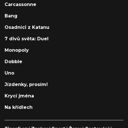
Carcassonne
Bang
Osadníci z Katanu
7 divů světa: Duel
Monopoly
Dobble
Uno
Jízdenky, prosím!
Krycí jména
Na křídlech