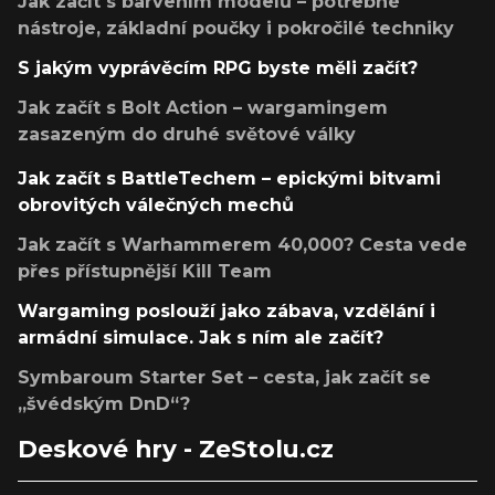
Jak začít s barvením modelů – potřebné
nástroje, základní poučky i pokročilé techniky
S jakým vyprávěcím RPG byste měli začít?
Jak začít s Bolt Action – wargamingem
zasazeným do druhé světové války
Jak začít s BattleTechem – epickými bitvami
obrovitých válečných mechů
Jak začít s Warhammerem 40,000? Cesta vede
přes přístupnější Kill Team
Wargaming poslouží jako zábava, vzdělání i
armádní simulace. Jak s ním ale začít?
Symbaroum Starter Set – cesta, jak začít se
„švédským DnD“?
Deskové hry - ZeStolu.cz