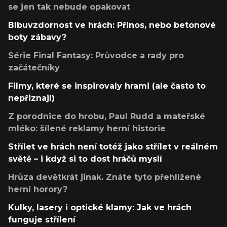
se jen tak nebude opakovat
Blbuvzdornost ve hrách: Přínos, nebo betonové
boty zábavy?
Série Final Fantasy: Průvodce a rady pro
začátečníky
Filmy, které se inspirovaly hrami (ale často to
nepřiznají)
Z porodnice do hrobu, Paul Rudd a mateřské
mléko: šílené reklamy herní historie
Střílet ve hrách není totéž jako střílet v reálném
světě – i když si to dost hráčů myslí
Hrůza devětkrát jinak. Znáte tyto přehlížené
herní horory?
Kulky, lasery i optické klamy: Jak ve hrách
funguje střílení