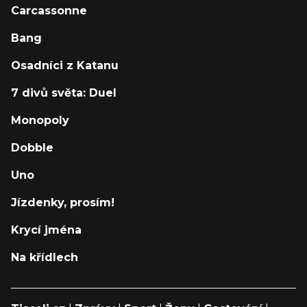
Carcassonne
Bang
Osadníci z Katanu
7 divů světa: Duel
Monopoly
Dobble
Uno
Jízdenky, prosím!
Krycí jména
Na křídlech