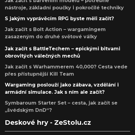
Jak začít s barvením modelů – potřebné
nástroje, základní poučky i pokročilé techniky
S jakým vyprávěcím RPG byste měli začít?
Jak začít s Bolt Action – wargamingem
zasazeným do druhé světové války
Jak začít s BattleTechem – epickými bitvami
obrovitých válečných mechů
Jak začít s Warhammerem 40,000? Cesta vede
přes přístupnější Kill Team
Wargaming poslouží jako zábava, vzdělání i
armádní simulace. Jak s ním ale začít?
Symbaroum Starter Set – cesta, jak začít se
„švédským DnD“?
Deskové hry - ZeStolu.cz