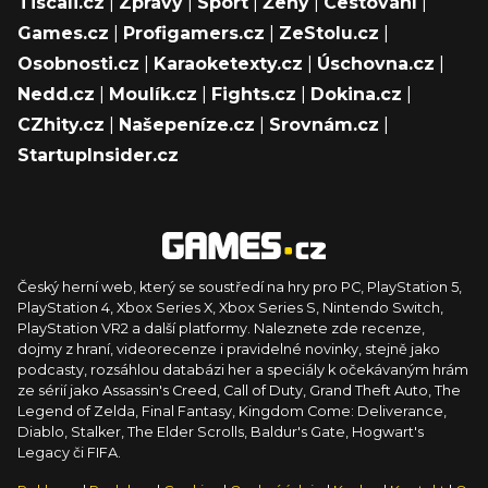
Tiscali.cz
|
Zprávy
|
Sport
|
Ženy
|
Cestování
|
Games.cz
|
Profigamers.cz
|
ZeStolu.cz
|
Osobnosti.cz
|
Karaoketexty.cz
|
Úschovna.cz
|
Nedd.cz
|
Moulík.cz
|
Fights.cz
|
Dokina.cz
|
CZhity.cz
|
Našepeníze.cz
|
Srovnám.cz
|
StartupInsider.cz
Český herní web, který se soustředí na hry pro PC, PlayStation 5,
PlayStation 4, Xbox Series X, Xbox Series S, Nintendo Switch,
PlayStation VR2 a další platformy. Naleznete zde recenze,
dojmy z hraní, videorecenze i pravidelné novinky, stejně jako
podcasty, rozsáhlou databázi her a speciály k očekávaným hrám
ze sérií jako Assassin's Creed, Call of Duty, Grand Theft Auto, The
Legend of Zelda, Final Fantasy, Kingdom Come: Deliverance,
Diablo, Stalker, The Elder Scrolls, Baldur's Gate, Hogwart's
Legacy či FIFA.