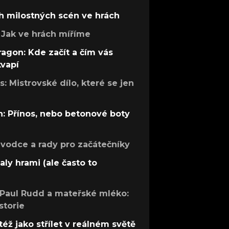
h milostných scén ve hrách
Jak ve hrách míříme
ragon: Kde začít a čím vás
kvapí
: Mistrovské dílo, které se jen
: Přínos, nebo betonové boty
růvodce a rady pro začátečníky
aly hrami (ale často to
 Paul Rudd a mateřské mléko:
storie
též jako střílet v reálném světě