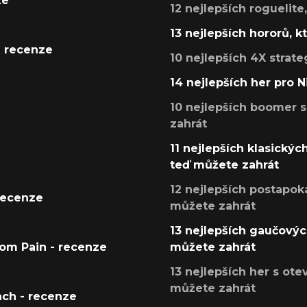
ze
12 nejlepších roguelite
13 nejlepších hororů, k
- recenze
10 nejlepších 4X strate
14 nejlepších her pro 
10 nejlepších boomer s
zahrát
11 nejlepších klasickýc
teď můžete zahrát
12 nejlepších postapoka
recenze
můžete zahrát
13 nejlepších gaučových
tom Pain - recenze
můžete zahrát
13 nejlepších her s ot
můžete zahrát
ach - recenze