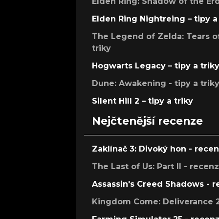
Elden Ring: Shadow of the Erdt
Elden Ring Nightreing – tipy a 
The Legend of Zelda: Tears of
triky
Hogwarts Legacy – tipy a trik
Dune: Awakening - tipy a trik
Silent Hill 2 – tipy a triky
Nejčtenější recenze
Zaklínač 3: Divoký hon - rece
The Last of Us: Part II - recen
Assassin's Creed Shadows - 
Kingdom Come: Deliverance 2