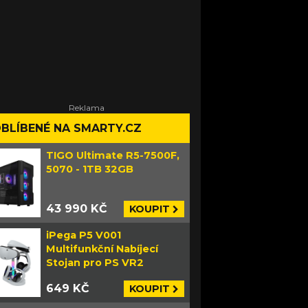
BLÍBENÉ NA SMARTY.CZ
TIGO Ultimate R5-7500F,
5070 - 1TB 32GB
43 990 KČ
KOUPIT
iPega P5 V001
Multifunkční Nabíjecí
Stojan pro PS VR2
649 KČ
KOUPIT