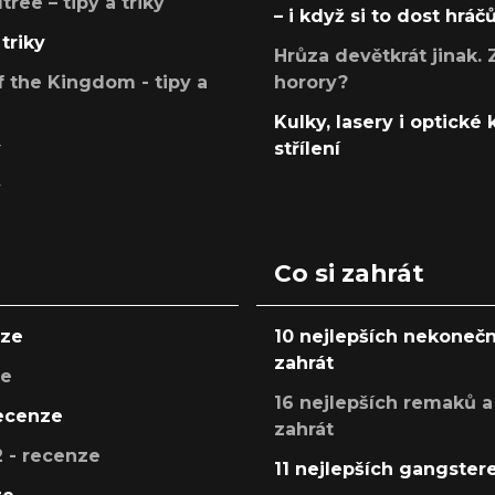
ree – tipy a triky
– i když si to dost hráč
triky
Hrůza devětkrát jinak. 
 the Kingdom - tipy a
horory?
Kulky, lasery i optické
y
střílení
y
Co si zahrát
nze
10 nejlepších nekonečn
zahrát
ze
16 nejlepších remaků a
recenze
zahrát
 - recenze
11 nejlepších gangstere