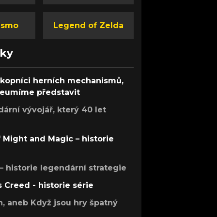
ismo
Legend of Zelda
nky
ůkopníci herních mechanismů,
 neumíme představit
rní vývojář, který 40 let
f Might and Magic – historie
 – historie legendární strategie
s Creed - historie série
h, aneb Když jsou hry špatný