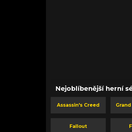
Nejoblíbenější herní sé
Assassin's Creed
Grand
Fallout
F