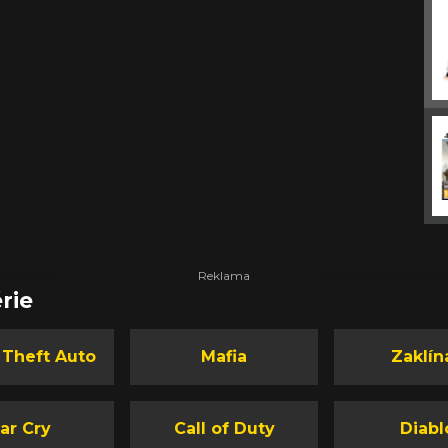
rie
 Theft Auto
Mafia
Zaklín
ar Cry
Call of Duty
Diabl