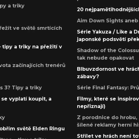
py a triky
20 nejpamětihodnějšíc
Aim Down Sights aneb 
přežít ve světě smrtících
Série Yakuza / Like a D
japonské podsvětí pře
tipy a triky na přežití v
Shadow of the Colossus
tak nebude opakovat
ota začínajících trenérů
Blbuvzdornost ve hrách
zábavy?
 3? Tipy a triky
Série Final Fantasy: P
se vyplatí koupit, a
Filmy, které se inspirov
nepřiznají)
ky
Z porodnice do hrobu,
šílené reklamy herní hi
v obřím světě Elden Ringu
Střílet ve hrách není to