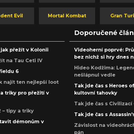
dent Evil
Mortal Kombat
Gran Tur
Doporučené člá
jak přežít v Kolonii
Videoherní poprvé: Pr
bez nichž si hry dnes
žít na Tau Ceti IV
Hideo Kodžima: Legendá
fieldu 6
nešlápnul vedle
k najít ten nejlepší loot
Tak jde čas s Heroes o
a triky pro přežití v
kultovní tahovky
Tak jde čas s Civilizací
 tipy a triky
Tak jde čas s Assassin'
postavit démonům v
Závislost na videohrác
pán