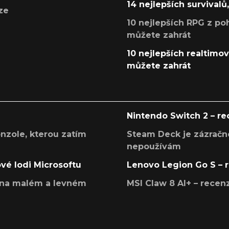
14 nejlepších survivalů
ze
10 nejlepších RPG z poh
můžete zahrát
10 nejlepších realtimový
můžete zahrát
Nintendo Switch 2 – r
onzole, kterou zatím
Steam Deck je zázračné
nepoužívám
ové lodi Microsoftu
Lenovo Legion Go S – 
í na malém a levném
MSI Claw 8 AI+ – rece