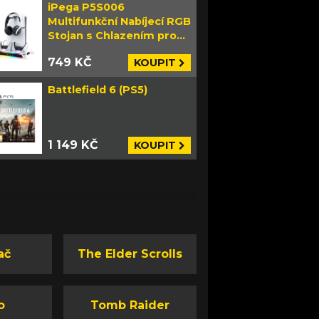
iPega P5S006
Multifunkční Nabíjecí RGB
Stojan s Chlazením pro
PS5 Slim bílý
749 KČ
KOUPIT
Battlefield 6 (PS5)
1 149 KČ
KOUPIT
ač
The Elder Scrolls
o
Tomb Raider