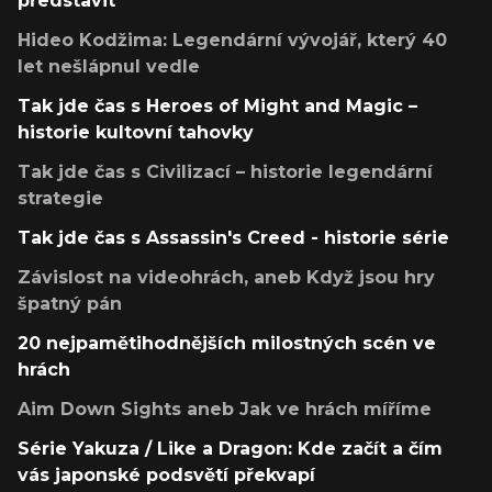
představit
Hideo Kodžima: Legendární vývojář, který 40
let nešlápnul vedle
Tak jde čas s Heroes of Might and Magic –
historie kultovní tahovky
Tak jde čas s Civilizací – historie legendární
strategie
Tak jde čas s Assassin's Creed - historie série
Závislost na videohrách, aneb Když jsou hry
špatný pán
20 nejpamětihodnějších milostných scén ve
hrách
Aim Down Sights aneb Jak ve hrách míříme
Série Yakuza / Like a Dragon: Kde začít a čím
vás japonské podsvětí překvapí