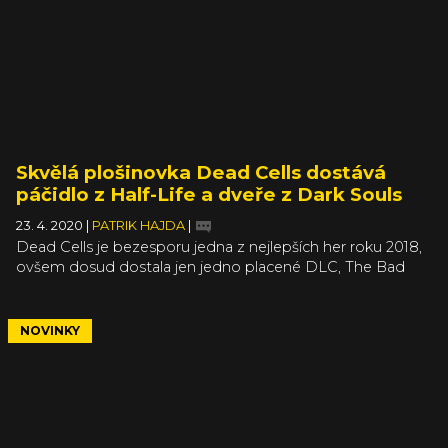
Skvělá plošinovka Dead Cells dostává
páčidlo z Half-Life a dveře z Dark Souls
23. 4. 2020
|
PATRIK HAJDA
|
Dead Cells je bezesporu jedna z nejlepších her roku 2018,
ovšem dosud dostala jen jedno placené DLC, The Bad
Seed. Tvůrci mají ve zvyku přidávat nový obsah spíš
formou updatu, který je zdarma pro všechny, což je i
případ nejnovějšího přídavku. Aktualizace Bestiary přidává
NOVINKY
nové nepřátele, předměty, modifikátory a další.