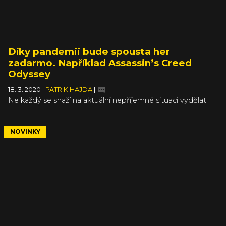
Díky pandemii bude spousta her
zadarmo. Například Assassin’s Creed
Odyssey
18. 3. 2020
|
PATRIK HAJDA
|
Ne každý se snaží na aktuální nepříjemné situaci vydělat
tak jako překupníci s rouškami. Najdou se vývojáři a
vydavatelé, kteří v časech domácích kanceláří a
omezeného pohybu rozdávají své hry zadarmo, aby se
NOVINKY
lidé doma náhodou nenudili. O blížícím se víkendu bude
obzvlášť z čeho vybírat a do některých kousků se můžete
pustit už teď.