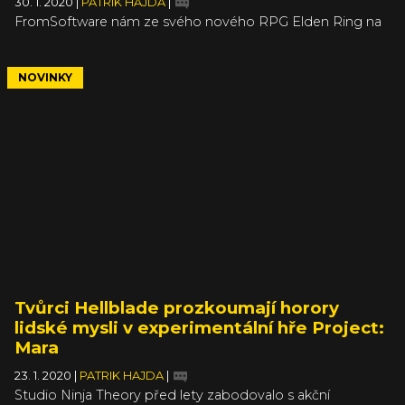
30. 1. 2020
|
PATRIK HAJDA
|
FromSoftware nám ze svého nového RPG Elden Ring na
E3 prakticky nic neukázalo, ale vzhledem k minulým
projektům studia je obecná zvědavost na místě. Po víc
než půl roce jsme sice dostali nový trailer, který ale
NOVINKY
bohužel nepřinesl nové záběry (šlo jen o sestříhanější první
trailer). Musíme tak vzít zavděk spekulacím od člověka,
který už dříve prokázal své napojení na FromSoftware.
Tvůrci Hellblade prozkoumají horory
lidské mysli v experimentální hře Project:
Mara
23. 1. 2020
|
PATRIK HAJDA
|
Studio Ninja Theory před lety zabodovalo s akční