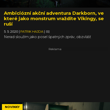
Ambiciózní akční adventura Darkborn, ve
které jako monstrum vraždíte Vikingy, se
ruší
5. 5. 2020
|
PATRIK HAJDA
|
Nerad sloužím jako posel špatných zpráv, obzvlášť
v případě her, které se nám stihly plnohodnotně ukázat a
dokázaly nás pořádně zaujmout svou originalitou. Ale
někdy i skvěle vypadající hra je plná problémů, a i přes
nemalé úsilí vývojářů nemusí dávat smysl její dokončení a
vydání. Rozlučte se proto s velmi ambiciózní akční
adventurou Darkborn.
NOVINKY