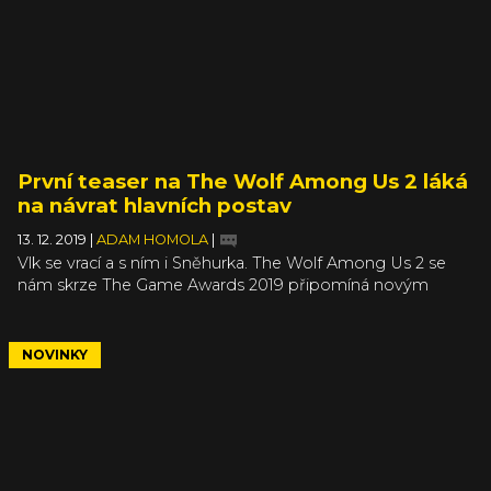
První teaser na The Wolf Among Us 2 láká
na návrat hlavních postav
13. 12. 2019
|
ADAM HOMOLA
|
Vlk se vrací a s ním i Sněhurka. The Wolf Among Us 2 se
nám skrze The Game Awards 2019 připomíná novým
teaserem a tvůrci lákají i na návrat hlavních dabérů. Roli
Bigbyho si zopakuje Adam Harrington a Snow Wite bude
opět dabovat Erin Yvette. Datum vydání sice pořád
NOVINKY
neznáme, ale teaser níže alespoň potvrzuje, že se druhá
sezóna blíží.