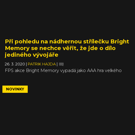
Při pohledu na nádhernou střílečku Bright
Memory se nechce věřit, že jde o dílo
jediného vývojáře
26. 3. 2020
|
PATRIK HAJDA
|
FPS akce Bright Memory vypadá jako AAA hra velkého
studia s prakticky neomezeným budgetem, ale ve
skutečnosti jde o projekt jediného Číňana, který se vývoji
věnuje jen ve volných chvílích mimo svou hlavní pracovní
NOVINKY
činnost. Jeho výtvor sklízí obrovskou chválu a můžete si
ho vyzkoušet doslova za pár korun.