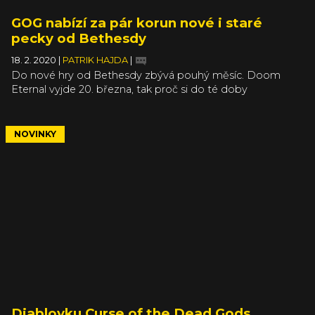
GOG nabízí za pár korun nové i staré
pecky od Bethesdy
18. 2. 2020
|
PATRIK HAJDA
|
Do nové hry od Bethesdy zbývá pouhý měsíc. Doom
Eternal vyjde 20. března, tak proč si do té doby
nepřipomenout některé z jeho starších předchůdců, když
jsou zrovna na GOGu za pár šupů? Stejným způsobem
můžete zavzpomínat na další ikonické série studia a mezi
NOVINKY
kousky, kterým táhne na 20, ale i 30 let, se najde i pár
z poslední dekády.
Diablovku Curse of the Dead Gods