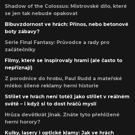
Shadow of the Colossus: Mistrovské dílo, které
se jen tak nebude opakovat
Blbuvzdornost ve hrách: Přínos, nebo betonové
boty zábavy?
Série Final Fantasy: Průvodce a rady pro
začátečníky
Filmy, které se inspirovaly hrami (ale často to
nepřiznají)
Z porodnice do hrobu, Paul Rudd a mateřské
mléko: šílené reklamy herní historie
Střílet ve hrách není totéž jako střílet v reálném
světě – i když si to dost hráčů myslí
Hrůza devětkrát jinak. Znáte tyto přehlížené
herní horory?
Kulky, lasery i optické klamy: Jak ve hrách