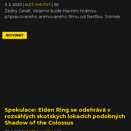
3. 2. 2020
|
ALEŠ SMUTNÝ
|
Žádný Geralt, Vesemir bude hlavním hrdinou
připravovaného animovaného filmu od Netflixu. Snímek
Nightmare of the Wolf se tedy bude odehrávat daleko
před vstupem Řezníka z Blavikenu na scénu. Netflix to
potvrdil ve zprávě, kde cituje anotaci filmu: „Dávno
NOVINKY
předtím, než učil Geralta, Vesemir začal svou cestu
Zaklínače poté, co jej záhadný Deglan získá pomocí
Zákona překvapení.“
Spekulace: Elden Ring se odehrává v
rozsáhlých skotských lokacích podobných
Shadow of the Colossus