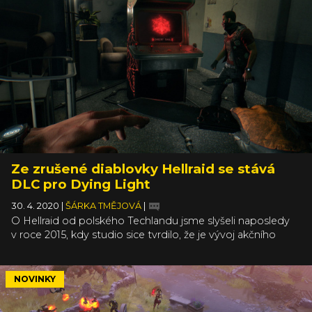
Ze zrušené diablovky Hellraid se stává
DLC pro Dying Light
30. 4. 2020
|
ŠÁRKA TMĚJOVÁ
|
O Hellraid od polského Techlandu jsme slyšeli naposledy
v roce 2015, kdy studio sice tvrdilo, že je vývoj akčního
RPG na pár měsíců pozastavený, rozhodně ale prý nebylo
mrtvé. Inu, ani živé, ani mrtvé, po bezmála pěti letech by si
na něj už skoro nikdo nevzpomněl, kdyby ho Poláci nyní
NOVINKY
nevytáhli zpátky na světlo světa. Nepůjde nicméně o
samostatnou hru, ale o rozsáhlý dodatek pro zombie