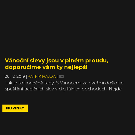
Vánoční slevy jsou v plném proudu,
doporučíme vám ty nejlepší
20. 12. 2019
|
PATRIK HAJDA
|
Tak je to konečně tady. S Vánocemi za dveřmi došlo ke
spuštění tradičních slev v digitálních obchodech. Nejde
jenom o Steam, ale přidává se i Epic Games Store, GOG,
Humble Bundle nebo třeba PlayStation Store. Kdo hledá,
ten určitě najde něco hodně výhodného. A my vám
NOVINKY
nějaké zajímavosti doporučíme.