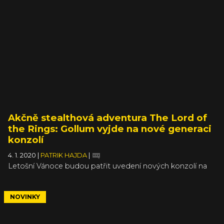
Akčně stealthová adventura The Lord of
the Rings: Gollum vyjde na nové generaci
konzolí
4. 1. 2020
|
PATRIK HAJDA
|
Letošní Vánoce budou patřit uvedení nových konzolí na
trh, ale zatím není potvrzeno mnoho her, které si na nich
rovnou zahrajeme. Pokračování Hellblade, další Halo,
Godfall… Teď se k úzkému výběru přidává tajemná hra ze
NOVINKY
světa pána prstenů zvaná The Lord of the Rings: Gollum,
ve které si zahrajete za slizouna Gluma.