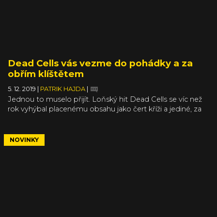
Dead Cells vás vezme do pohádky a za
obřím klíštětem
5. 12. 2019
|
PATRIK HAJDA
|
Jednou to muselo přijít. Loňský hit Dead Cells se víc než
rok vyhýbal placenému obsahu jako čert kříži a jediné, za
co jste mohli utratit další peníze, byl soundtrack. To se
s příchodem nového roku změní. V pořadí druhé rozšíření
totiž nebude zdarma, ale budete si za něj muset připlatit.
NOVINKY
Ovšem jeho obsah za to rozhodně stojí.