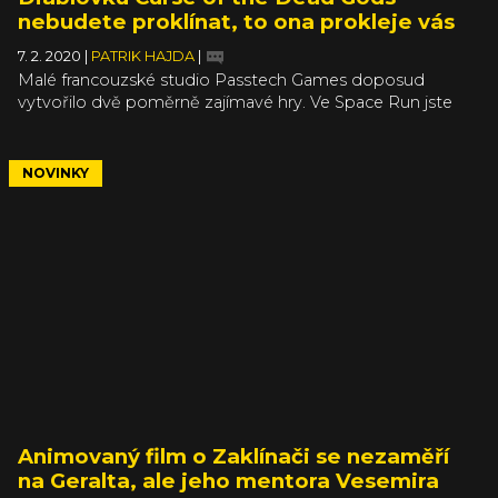
nebudete proklínat, to ona prokleje vás
7. 2. 2020
|
PATRIK HAJDA
|
Malé francouzské studio Passtech Games doposud
vytvořilo dvě poměrně zajímavé hry. Ve Space Run jste
letěli vesmírem v lodi, kterou jste v reálném čase stavěli,
zatímco jste se bránili útokům nepřátel (inspirace
v českém Galaxy Truckeru?). Vývojáři následně představili
NOVINKY
akční adventuru Masters of Anima, ve které jste veleli
stovce poskoků, kteří pro vás zabíjeli a řešili puzzly. Další
hrou v pořadí bude neméně zajímavá roguelite diablovka
Curse of the Dead Gods, ve které budete prokletí.
Animovaný film o Zaklínači se nezaměří
na Geralta, ale jeho mentora Vesemira