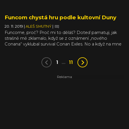
Funcom chystá hru podle kultovní Duny
20. 11. 2019
|
ALEŠ SMUTNÝ
|
Funcome, proč? Proč mi to děláš? Doteď pamatuji, jak
strašně mě zklamalo, když se z oznámení „nového
Conana“ vyklubal survival Conan Exiles. No a když na mne
vykoukne, že Funcom se chce pustit do univerza Duny,
tak se o pár řádků a vteřin nadšení později dozvím, že
vlastně půjde o to samé.
1
…
11