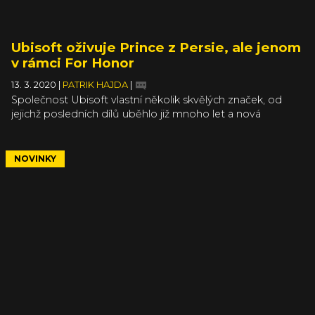
Ubisoft oživuje Prince z Persie, ale jenom
v rámci For Honor
13. 3. 2020
|
PATRIK HAJDA
|
Společnost Ubisoft vlastní několik skvělých značek, od
jejichž posledních dílů uběhlo již mnoho let a nová
pokračování jsou jen předmětem hráčských tužeb. Marně
očekáváme nového Splinter Cella, který se zatím objevil
pouze jako cameo v Ghost Recon Wildlands. A marně
NOVINKY
očekáváme nového Prince z Persie, který právě zavítal do
For Honor.