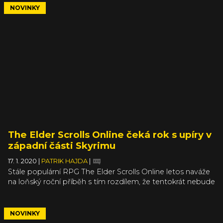
Marigold zpívající „Toss a Coin to Your Witcher“. Jenže to
NOVINKY
už vyplývá z toho, když je nějaký seriál úspěšný (a když je
založený na knize, na které je založena veleúspěšná hra).
The Elder Scrolls Online čeká rok s upíry v
západní části Skyrimu
17. 1. 2020
|
PATRIK HAJDA
|
Stále populární RPG The Elder Scrolls Online letos naváže
na loňský roční příběh s tím rozdílem, že tentokrát nebude
pojednávat o dracích, nýbrž o upírech. Postupně
dostanete možnost odhalit temně gotické události ve
čtyřech dodatcích, z nichž jeden bude opět mnohem
NOVINKY
větším rozšířením s novou oblastí západního Skyrimu.