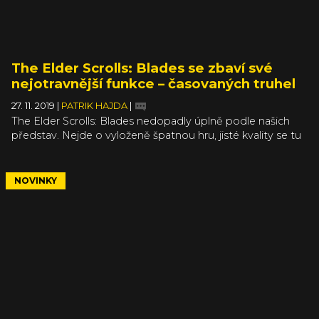
The Elder Scrolls: Blades se zbaví své
nejotravnější funkce – časovaných truhel
27. 11. 2019
|
PATRIK HAJDA
|
The Elder Scrolls: Blades nedopadly úplně podle našich
představ. Nejde o vyloženě špatnou hru, jisté kvality se tu
najdou. Nicméně obsah se začne hodně rychle opakovat a
v dalším postupu vás brzdí časové zámky nalezených
truhel. Mimo jiné. Avšak za pár dní by možná stálo za to se
NOVINKY
do hry vrátit a zjistit, jak moc ji změní velký update.