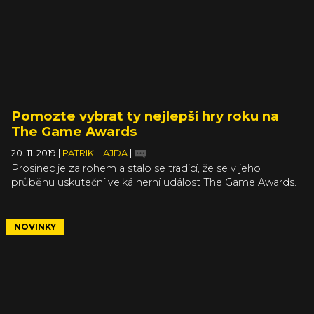
Pomozte vybrat ty nejlepší hry roku na
The Game Awards
20. 11. 2019
|
PATRIK HAJDA
|
Prosinec je za rohem a stalo se tradicí, že se v jeho
průběhu uskuteční velká herní událost The Game Awards.
Na rozdíl od spousty dalších cen se na akci pořádané
Geoffem Keighleym můžeme dočkat i nových oznámení.
Loni se touto cestou světu představily hry Dragon Age 4,
NOVINKY
The Outer Worlds nebo třeba Far Cry New Dawn.
Ceremonii ale předchází hlasování, kterého se můžete
účastnit právě teď.