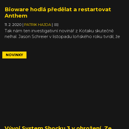
Bioware hodlá předělat a restartovat
Anthem
11. 2. 2020
|
PATRIK HAJDA
|
Tak nám ten investigativní novinář z Kotaku skutečně
nelhal. Jason Schreier v listopadu loňského roku tvrdil, že
se v Bioware rozjela debata o budoucnosti zpackaného
projektu Anthem. Spekulovalo se především o tom, že se
celá hra předělá do podoby, kterou by si hráči zahráli přeci
NOVINKY
jen raději. A samotné Bioware to nyní potvrzuje.
Vývoj System Shocku 3 v ohrožení. Ze