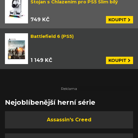
Stojan s Chlazením pro PS5 Slim bílý
749 KČ
KOUPIT
Battlefield 6 (PS5)
1 149 KČ
KOUPIT
Nejoblíbenější herní série
Assassin's Creed