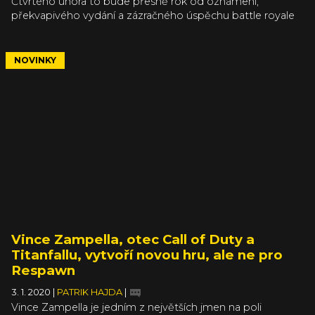
Čtvrtého února to bude přesně rok od oznámení,
překvapivého vydání a zázračného úspěchu battle royale
hry Apex Legends, za kterou stojí studio mající na svědomí
i hry jako Titanfall a Star Wars Jedi: Fallen Order. V ten
samý den o rok později započne čtvrtá sezóna nazvaná
NOVINKY
Assimilation, která představí (mimo jiné) nového hrdinu
Forge.
Vince Zampella, otec Call of Duty a
Titanfallu, vytvoří novou hru, ale ne pro
Respawn
3. 1. 2020
|
PATRIK HAJDA
|
Vince Zampella je jedním z největších jmen na poli