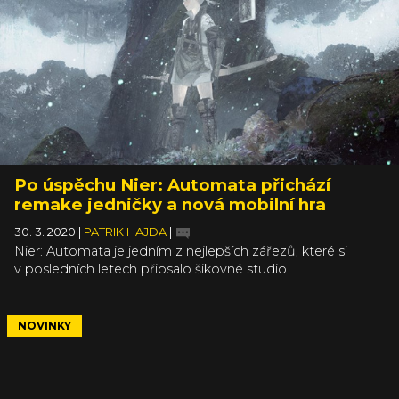
Po úspěchu Nier: Automata přichází
remake jedničky a nová mobilní hra
30. 3. 2020
|
PATRIK HAJDA
|
Nier: Automata je jedním z nejlepších zářezů, které si
v posledních letech připsalo šikovné studio
PlatinumGames. Pro spoustu hráčů to bylo první setkání
se značkou Nier, její první díl přitom vyšel už před 10 lety a
Platinum na něm nemá žádnou zásluhu. Možná proto se o
NOVINKY
něm moc neví, ale to se díky remasteru pravděpodobně
brzy změní.