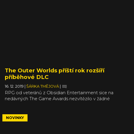
The Outer Worlds příští rok rozšíří
příběhové DLC
16. 12. 2019
|
ŠÁRKA TMĚJOVÁ
|
RPG od veteránů z Obsidian Entertainment sice na
nedávných The Game Awards nezvítězilo v žádné
z kategorií, ale vysloužilo si alespoň tři nominace včetně té
největší na hru roku. Studio svým fanouškům poděkovalo
za podporu a zároveň je ujistilo, že k The Outer Worlds
NOVINKY
neřeklo poslední slovo. Což znamená, že si příští rok
budete moct do vesmíru ovládaného korporátem dojít