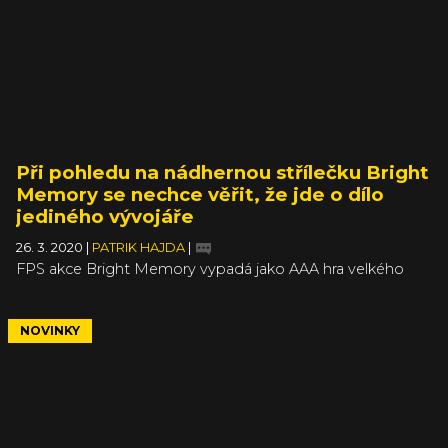
Při pohledu na nádhernou střílečku Bright
Memory se nechce věřit, že jde o dílo
jediného vývojáře
26. 3. 2020
|
PATRIK HAJDA
|
FPS akce Bright Memory vypadá jako AAA hra velkého
studia s prakticky neomezeným budgetem, ale ve
skutečnosti jde o projekt jediného Číňana, který se vývoji
věnuje jen ve volných chvílích mimo svou hlavní pracovní
NOVINKY
činnost. Jeho výtvor sklízí obrovskou chválu a můžete si
ho vyzkoušet doslova za pár korun.