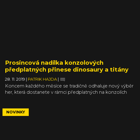
pro nášup.
Prosincová nadílka konzolových
předplatných přinese dinosaury a titány
28. 11. 2019
|
PATRIK HAJDA
|
Koncem každého měsíce se tradičně odhaluje nový výběr
her, která dostanete v rámci předplatných na konzolích
PlayStation 4 a Xbox One. V případě první jmenované se
můžete těšit na kvalitní multiplayerovou střílečku a
nadprůměrné závodění, zatímco druhá nabídne strategii
NOVINKY
s dinosaury, adaptaci animáku a hru, jejíž název je i vlastním
žánrem.