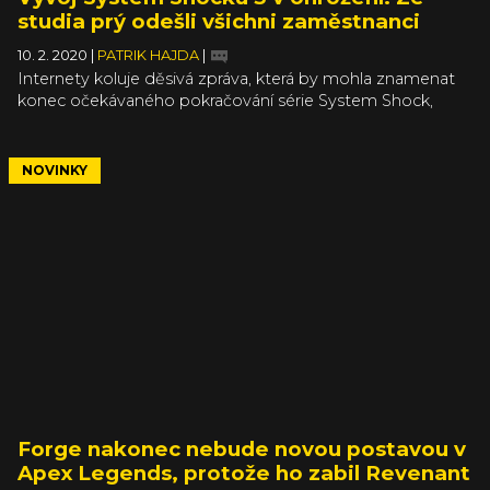
studia prý odešli všichni zaměstnanci
10. 2. 2020
|
PATRIK HAJDA
|
Internety koluje děsivá zpráva, která by mohla znamenat
konec očekávaného pokračování série System Shock,
pokud se tedy potvrdí. Studio OtherSide Entertainment
prý v uplynulých měsících opustili klíčoví vývojáři a právě
teď už neexistuje žádný tým, který by hru vyvíjel.
NOVINKY
Forge nakonec nebude novou postavou v
Apex Legends, protože ho zabil Revenant