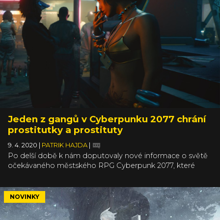
Jeden z gangů v Cyberpunku 2077 chrání
prostitutky a prostituty
9. 4. 2020
|
PATRIK HAJDA
|
Po delší době k nám doputovaly nové informace o světě
očekávaného městského RPG Cyberpunk 2077, které
podle posledních informací stále stíhá plánované září (po
předešlých odkladech). To znamená, že nás od hry dělí
pouhé měsíce a CD Projekt Red by tedy měl pomalu
NOVINKY
začít s mediální masáží. Nasvědčuje tomu nový popisek
jednoho z gangů.