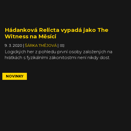
Hádanková Relicta vypadá jako The
Witness na Měsíci
9. 3. 2020
|
ŠÁRKA TMĚJOVÁ
|
Logických her z pohledu první osoby založených na
hrátkách s fyzikálními zákonitostmi není nikdy dost.
Valencijské studio Mighty Polygon si ve své prvotině
půjčuje některé prvky z Portalu, ale bez samotných
portálů se obejde a mění je za energetické štíty. Navíc vás
NOVINKY
mimo vesmírné základny pustí i do volné přírody a
navzdory prostředí nejde o žádnou měsíční krajinu, jak
byste od zasazení mohli čekat.