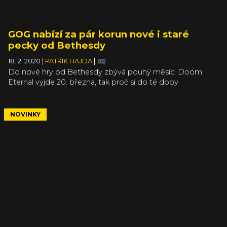
GOG nabízí za pár korun nové i staré
pecky od Bethesdy
18. 2. 2020
|
PATRIK HAJDA
|
Do nové hry od Bethesdy zbývá pouhý měsíc. Doom
Eternal vyjde 20. března, tak proč si do té doby
nepřipomenout některé z jeho starších předchůdců, když
jsou zrovna na GOGu za pár šupů? Stejným způsobem
můžete zavzpomínat na další ikonické série studia a mezi
NOVINKY
kousky, kterým táhne na 20, ale i 30 let, se najde i pár
z poslední dekády.