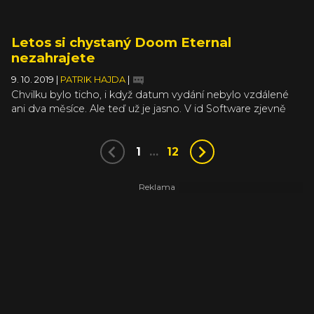
Letos si chystaný Doom Eternal
nezahrajete
9. 10. 2019
|
PATRIK HAJDA
|
Chvilku bylo ticho, i když datum vydání nebylo vzdálené
ani dva měsíce. Ale teď už je jasno. V id Software zjevně
jedou na plné obrátky, a přesto nestíhají. Doom Eternal se
odkládá na příští rok, takže letošní Vánoce se musejí obejít
bez motorové pily.
1
…
12