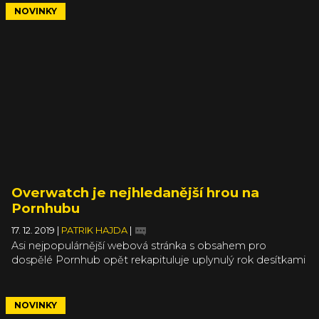
ten určitě najde něco hodně výhodného. A my vám
NOVINKY
nějaké zajímavosti doporučíme.
Overwatch je nejhledanější hrou na
Pornhubu
17. 12. 2019
|
PATRIK HAJDA
|
Asi nejpopulárnější webová stránka s obsahem pro
dospělé Pornhub opět rekapituluje uplynulý rok desítkami
grafů a statistik převážně z vyhledávání. Mezi hledanými
výrazy nechybí ani slavné hry a jejich postavy. Letošní vítěz
není překvapivý, ale možná byste se divili, jak hledání
NOVINKY
ovlivňují novinky.