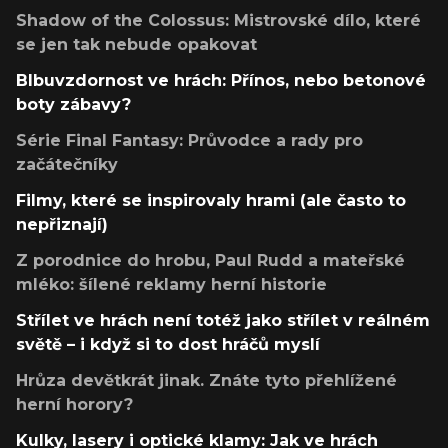
Shadow of the Colossus: Mistrovské dílo, které
se jen tak nebude opakovat
Blbuvzdornost ve hrách: Přínos, nebo betonové
boty zábavy?
Série Final Fantasy: Průvodce a rady pro
začátečníky
Filmy, které se inspirovaly hrami (ale často to
nepřiznají)
Z porodnice do hrobu, Paul Rudd a mateřské
mléko: šílené reklamy herní historie
Střílet ve hrách není totéž jako střílet v reálném
světě – i když si to dost hráčů myslí
Hrůza devětkrát jinak. Znáte tyto přehlížené
herní horory?
Kulky, lasery i optické klamy: Jak ve hrách