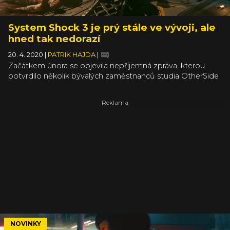
System Shock 3 je prý stále ve vývoji, ale
hned tak nedorazí
20. 4. 2020
|
PATRIK HAJDA
|
Začátkem února se objevila nepříjemná zpráva, kterou
potvrdilo několik bývalých zaměstnanců studia OtherSide
Entertainment – studio už není, na System Shocku 3 už
nikdo nepracuje. Podle všeho to není pravda, i když na jisté
problémy tým asi přeci jen narazil. Ujištění přichází od
jednoho z předních zastupitelů studia.
NOVINKY