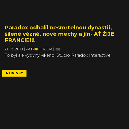
Paradox odhalil nesmrtelnou dynastii,
šílené vězně, nové mechy a jin- AŤ ŽIJE
FRANCIE!!!
21. 10. 2019
|
PATRIK HAJDA
|
To byl ale výživný víkend. Studio Paradox Interactive
pořádalo vlastní výstavu PDXCON, kde jsme se dozvěděli
o Crusader Kings 3 (článek), Werewolf: The Apocalypse -
Earthblood (článek), Surviving the Aftermath (článek) a o
NOVINKY
rozšíření Stellaris (článek). To ale zdaleka není vše, našel se
materiál pro další čtyři články, které jsme se rozhodli
shrnout do jednoho. Přejeme příjemné, NIČÍM
NERUŠENÉ čtení.