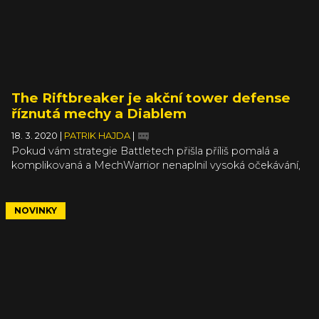
The Riftbreaker je akční tower defense
říznutá mechy a Diablem
18. 3. 2020
|
PATRIK HAJDA
|
Pokud vám strategie Battletech přišla příliš pomalá a
komplikovaná a MechWarrior nenaplnil vysoká očekávání,
pokud zkrátka stále máte chuť na pořádnou řezničinu
s bojovými mechy, pak jste na správném místě. Vaše
touhy dost možná naplní chystaná tower defense
NOVINKY
diablovka The Riftbreaker.