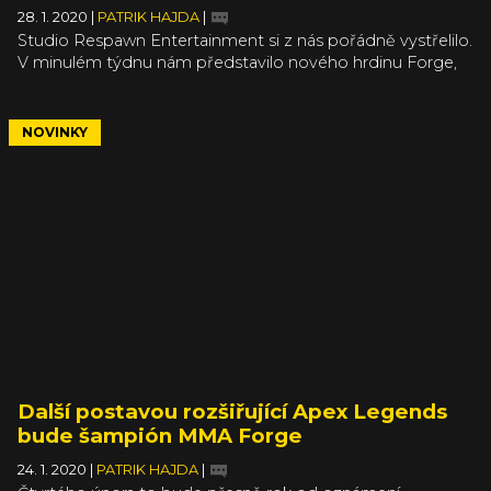
28. 1. 2020
|
PATRIK HAJDA
|
Studio Respawn Entertainment si z nás pořádně vystřelilo.
V minulém týdnu nám představilo nového hrdinu Forge,
mistra v MMA, který to chtěl nandat klaunům v Apex
Games. Jeho schopnosti spojené s obrovskou levou
prackou jste si měli vyzkoušet už 4. února s příchodem 4.
NOVINKY
sezóny Assimiliation. Jenže jeho nástup se nekoná
jednoduše proto, že byl brutálně zavražděn tajemným
Revenantem, který pravděpodobně zaujme jeho místo.
Další postavou rozšiřující Apex Legends
bude šampión MMA Forge
24. 1. 2020
|
PATRIK HAJDA
|