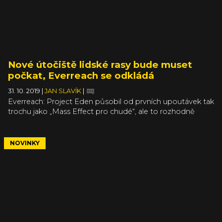
Nové útočiště lidské rasy bude muset
počkat, Everreach se odkládá
31. 10. 2019
|
JAN SLAVÍK
|
Everreach: Project Eden působil od prvních upoutávek tak
trochu jako „Mass Effect pro chudé“, ale to rozhodně
nemá automaticky znít jako posměšek. Obzvlášť po tom,
jak dopadl skutečný poslední Mass Effect, se chce říct –
klidně bez olbřímího rozpočtu, ale hlavně srdcem! Na
NOVINKY
výsledek si však budeme muset počkat o trochu déle, než
bylo původně v plánu.