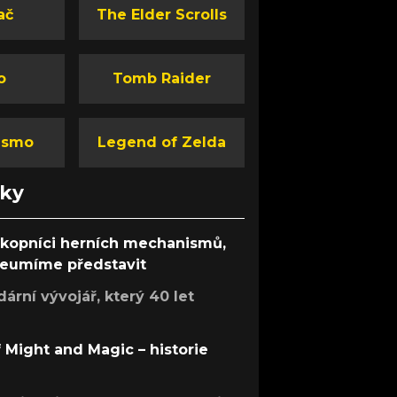
ač
The Elder Scrolls
o
Tomb Raider
ismo
Legend of Zelda
nky
ůkopníci herních mechanismů,
 neumíme představit
rní vývojář, který 40 let
f Might and Magic – historie