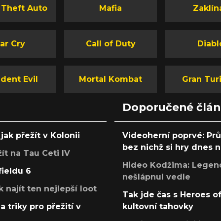
 Theft Auto
Mafia
Zaklín
ar Cry
Call of Duty
Diabl
dent Evil
Mortal Kombat
Gran Tur
Doporučené člá
jak přežít v Kolonii
Videoherní poprvé: Pr
bez nichž si hry dnes
žít na Tau Ceti IV
Hideo Kodžima: Legendá
fieldu 6
nešlápnul vedle
k najít ten nejlepší loot
Tak jde čas s Heroes o
a triky pro přežití v
kultovní tahovky