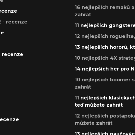
ze
16 nejlepších remaků a
recenze
zahrát
 - recenze
11 nejlepších gangstere
ze
12 nejlepších roguelite
13 nejlepších hororů, k
- recenze
10 nejlepších 4X strate
14 nejlepších her pro 
10 nejlepších boomer s
zahrát
11 nejlepších klasickýc
teď můžete zahrát
12 nejlepších postapoka
recenze
můžete zahrát
13 nejlepších gaučových