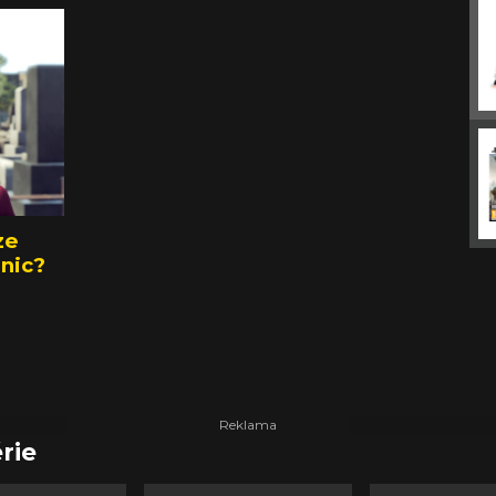
ze
onic?
rie