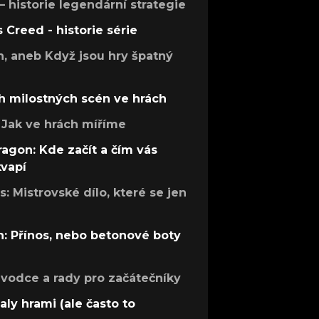
 – historie legendární strategie
s Creed - historie série
h, aneb Když jsou hry špatný
h milostných scén ve hrách
Jak ve hrách míříme
ragon: Kde začít a čím vás
kvapí
: Mistrovské dílo, které se jen
: Přínos, nebo betonové boty
růvodce a rady pro začátečníky
aly hrami (ale často to