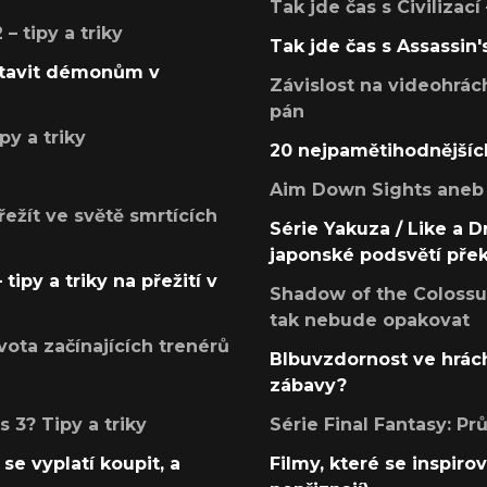
Tak jde čas s Civilizací
 tipy a triky
Tak jde čas s Assassin'
postavit démonům v
Závislost na videohrác
pán
py a triky
20 nejpamětihodnějšíc
Aim Down Sights aneb 
přežít ve světě smrtících
Série Yakuza / Like a D
japonské podsvětí pře
tipy a triky na přežití v
Shadow of the Colossus
tak nebude opakovat
ota začínajících trenérů
Blbuvzdornost ve hrách
zábavy?
 3? Tipy a triky
Série Final Fantasy: P
se vyplatí koupit, a
Filmy, které se inspirov