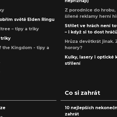
nepřiznají)
ky
Z porodnice do hrobu,
šílené reklamy herní hi
v obřím světě Elden Ringu
Střílet ve hrách není to
ree – tipy a triky
– i když si to dost hráč
triky
Hrůza devětkrát jinak. 
 the Kingdom - tipy a
horory?
Kulky, lasery i optické
y
střílení
y
Co si zahrát
nze
10 nejlepších nekonečn
zahrát