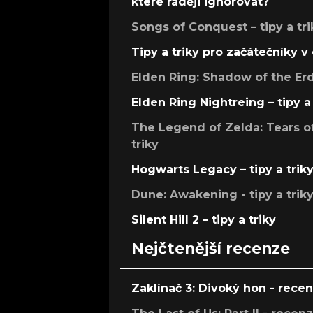
které raději ignorovat?
Songs of Conquest – tipy a tri
Tipy a triky pro začátečníky 
Elden Ring: Shadow of the Erdt
Elden Ring Nightreing – tipy a 
The Legend of Zelda: Tears of
triky
Hogwarts Legacy – tipy a trik
Dune: Awakening - tipy a trik
Silent Hill 2 – tipy a triky
Nejčtenější recenze
Zaklínač 3: Divoký hon - rece