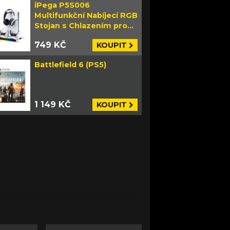
iPega P5S006
Multifunkční Nabíjecí RGB
Stojan s Chlazením pro
PS5 Slim bílý
749 KČ
KOUPIT
Battlefield 6 (PS5)
1 149 KČ
KOUPIT