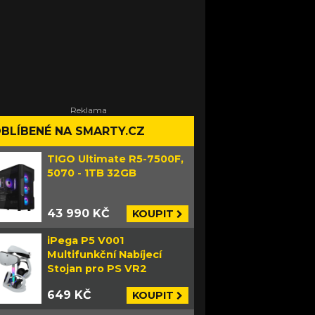
BLÍBENÉ NA SMARTY.CZ
TIGO Ultimate R5-7500F,
5070 - 1TB 32GB
43 990 KČ
KOUPIT
iPega P5 V001
Multifunkční Nabíjecí
Stojan pro PS VR2
649 KČ
KOUPIT