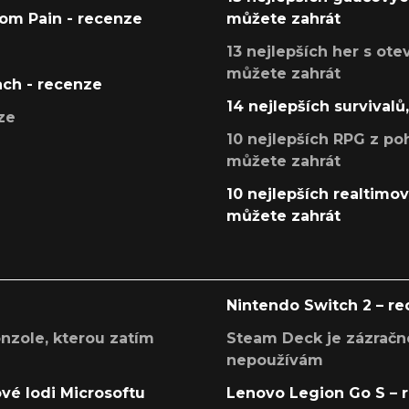
tom Pain - recenze
můžete zahrát
13 nejlepších her s ot
můžete zahrát
ach - recenze
14 nejlepších survivalů
ze
10 nejlepších RPG z poh
můžete zahrát
10 nejlepších realtimový
můžete zahrát
Nintendo Switch 2 – r
onzole, kterou zatím
Steam Deck je zázračné
nepoužívám
ové lodi Microsoftu
Lenovo Legion Go S – 