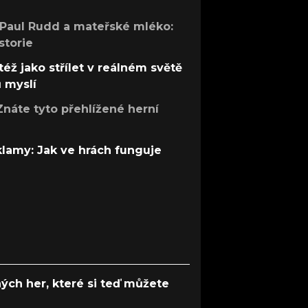
 Paul Rudd a mateřské mléko:
storie
též jako střílet v reálném světě
ů myslí
Znáte tyto přehlížené herní
 klamy: Jak ve hrách funguje
ých her, které si teď můžete