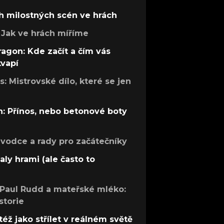
h milostných scén ve hrách
Jak ve hrách míříme
ragon: Kde začít a čím vás
kvapí
: Mistrovské dílo, které se jen
: Přínos, nebo betonové boty
růvodce a rady pro začátečníky
aly hrami (ale často to
 Paul Rudd a mateřské mléko:
storie
též jako střílet v reálném světě