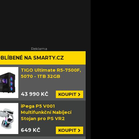
BLÍBENÉ NA SMARTY.CZ
TIGO Ultimate R5-7500F,
5070 - 1TB 32GB
43 990 KČ
KOUPIT
iPega P5 V001
Multifunkční Nabíjecí
Stojan pro PS VR2
649 KČ
KOUPIT