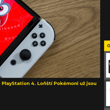
O
 PlayStation 4. Loňští Pokémoni už jsou