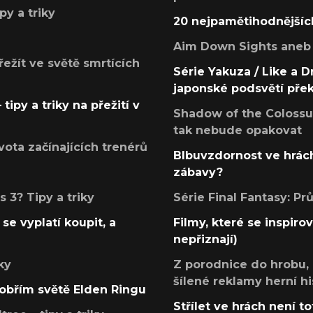
py a triky
20 nejpamětihodnějšíc
Aim Down Sights aneb 
přežít ve světě smrtících
Série Yakuza / Like a D
japonské podsvětí pře
tipy a triky na přežití v
Shadow of the Colossus
tak nebude opakovat
ota začínajících trenérů
Blbuvzdornost ve hrách
zábavy?
 3? Tipy a triky
Série Final Fantasy: P
se vyplatí koupit, a
Filmy, které se inspirov
nepřiznají)
ky
Z porodnice do hrobu,
šílené reklamy herní hi
v obřím světě Elden Ringu
Střílet ve hrách není to