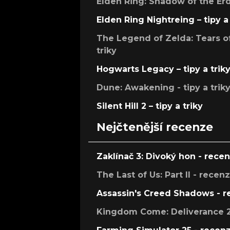
Elden Ring: Shadow of the Erdt
Elden Ring Nightreing – tipy a 
The Legend of Zelda: Tears of
triky
Hogwarts Legacy – tipy a trik
Dune: Awakening - tipy a trik
Silent Hill 2 – tipy a triky
Nejčtenější recenze
Zaklínač 3: Divoký hon - rece
The Last of Us: Part II - recen
Assassin's Creed Shadows - 
Kingdom Come: Deliverance 2