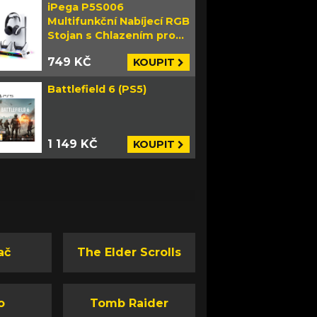
iPega P5S006
Multifunkční Nabíjecí RGB
Stojan s Chlazením pro
PS5 Slim bílý
749 KČ
KOUPIT
Battlefield 6 (PS5)
1 149 KČ
KOUPIT
ač
The Elder Scrolls
o
Tomb Raider