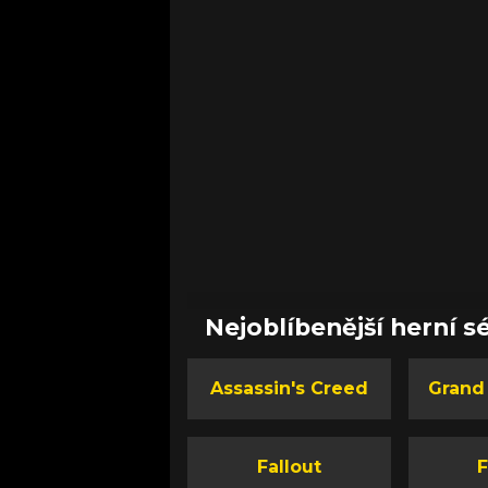
Nejoblíbenější herní sé
Assassin's Creed
Grand
Fallout
F