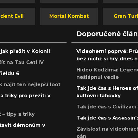
dent Evil
Mortal Kombat
Gran Tur
Doporučené člá
jak přežít v Kolonii
Videoherní poprvé: Pr
bez nichž si hry dnes
žít na Tau Ceti IV
Hideo Kodžima: Legendá
fieldu 6
nešlápnul vedle
k najít ten nejlepší loot
Tak jde čas s Heroes o
a triky pro přežití v
kultovní tahovky
Tak jde čas s Civilizací
 tipy a triky
Tak jde čas s Assassin'
postavit démonům v
Závislost na videohrác
pán