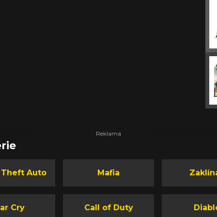
rie
 Theft Auto
Mafia
Zaklín
ar Cry
Call of Duty
Diabl