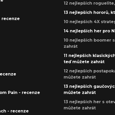
ze
12 nejlepších roguelite
13 nejlepších hororů, k
- recenze
10 nejlepších 4X strate
14 nejlepších her pro 
10 nejlepších boomer s
zahrát
11 nejlepších klasickýc
teď můžete zahrát
12 nejlepších postapoka
recenze
můžete zahrát
13 nejlepších gaučových
tom Pain - recenze
můžete zahrát
13 nejlepších her s ot
můžete zahrát
ach - recenze