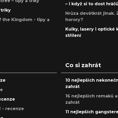
ree – tipy a triky
– i když si to dost hráč
triky
Hrůza devětkrát jinak. 
 the Kingdom - tipy a
horory?
Kulky, lasery i optické
y
střílení
y
Co si zahrát
nze
10 nejlepších nekonečn
zahrát
ze
16 nejlepších remaků a
recenze
zahrát
 - recenze
11 nejlepších gangstere