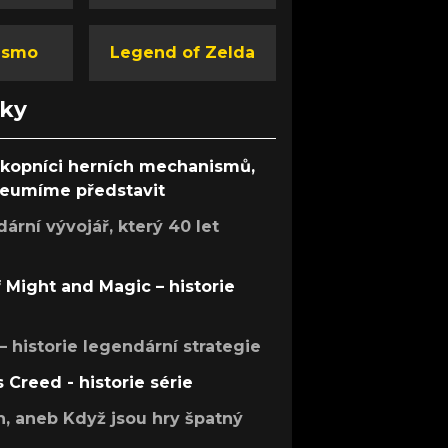
ismo
Legend of Zelda
nky
ůkopníci herních mechanismů,
 neumíme představit
rní vývojář, který 40 let
f Might and Magic – historie
 – historie legendární strategie
s Creed - historie série
h, aneb Když jsou hry špatný