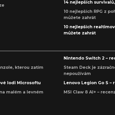
14 nejlepších survivalů
ze
10 nejlepších RPG z poh
můžete zahrát
10 nejlepších realtimový
můžete zahrát
Nintendo Switch 2 – r
onzole, kterou zatím
Steam Deck je zázračné
nepoužívám
ové lodi Microsoftu
Lenovo Legion Go S – 
í na malém a levném
MSI Claw 8 AI+ – rece