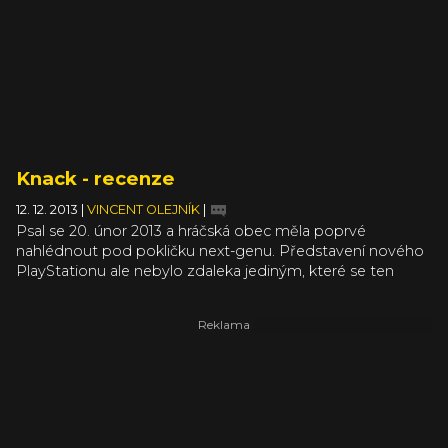
vzniknout nezapomenutelným herním zážitkům. O tom
jsme se ostatně přesvědčili již v případě prvních dvou dílů
a špičkovým tahem na branku byl rovněž pošťácký
Tearaway, který se snad v příštích měsících přesune
z PlayStation Vita na „péesčtyřku“ v nové verzi Tearaway
Unfolded.
Knack - recenze
12. 12. 2013
|
VINCENT OLEJNÍK
|
Psal se 20. únor 2013 a hráčská obec měla poprvé
nahlédnout pod pokličku next-genu. Představení nového
PlayStationu ale nebylo zdaleka jediným, které se ten
večer odehrálo. Mark Cerny, hlavní architekt PS4, ukázal
demo hry Knack, pod kterou se podepsal jako producent.
Knack se na první i druhý pohled tváří jako povinný titul
pro celou rodinu. Má naivní barevnou grafiku, slibuje
snadné a chytlavé ovládání a dobrodružný výlet do
fantastického světa. Co víc si vlastně od takové hry přát.