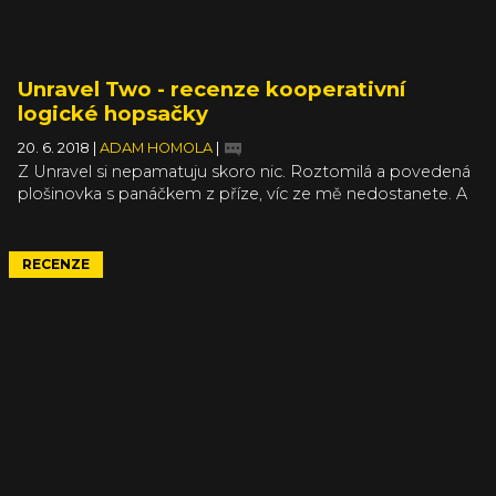
Unravel Two - recenze kooperativní
logické hopsačky
20. 6. 2018
|
ADAM HOMOLA
|
Z Unravel si nepamatuju skoro nic. Roztomilá a povedená
plošinovka s panáčkem z příze, víc ze mě nedostanete. A
už teď tuším, že z dvojky mi v hlavě zůstane to stejné plus
coop. Jen na ni nebudu vzpomínat tak rád jako na první
díl. Unravel Two bylo jedním z těch příjemných a ihned
RECENZE
vydaných překvapení letošní E3, jenže podobně milé
zjevení jako v případě jedničky se bohužel nekoná.