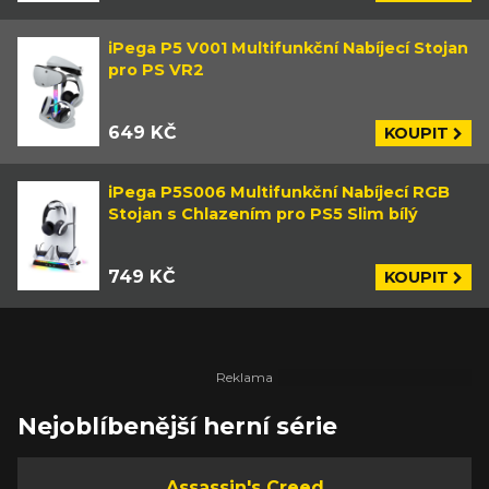
iPega P5 V001 Multifunkční Nabíjecí Stojan
pro PS VR2
649 KČ
KOUPIT
iPega P5S006 Multifunkční Nabíjecí RGB
Stojan s Chlazením pro PS5 Slim bílý
749 KČ
KOUPIT
Nejoblíbenější herní série
Assassin's Creed