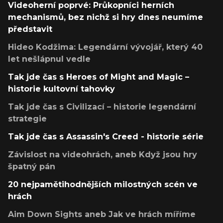
Videoherní poprvé: Průkopníci herních
mechanismů, bez nichž si hry dnes neumíme
představit
Hideo Kodžima: Legendární vývojář, který 40
let nešlápnul vedle
Tak jde čas s Heroes of Might and Magic –
historie kultovní tahovky
Tak jde čas s Civilizací – historie legendární
strategie
Tak jde čas s Assassin's Creed - historie série
Závislost na videohrách, aneb Když jsou hry
špatný pán
20 nejpamětihodnějších milostných scén ve
hrách
Aim Down Sights aneb Jak ve hrách míříme