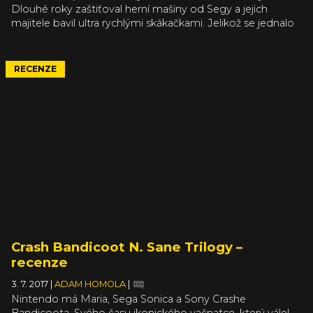
Dlouhé roky zaštiťoval herní mašiny od Segy a jejich
majitele bavil ultra rychlými skákačkami. Jelikož se jednalo
o zlatý věk arkádových her, osud mu do cesty stavěl
mnoho překážek. Ze své pozice se musel o fanoušky
přetahovat s dalšími výraznými postavami té doby,
RECENZE
například s instalatérem Mariem. A uspěl.
Crash Bandicoot N. Sane Trilogy –
recenze
3. 7. 2017
|
ADAM HOMOLA
|
Nintendo má Maria, Sega Sonica a Sony Crashe