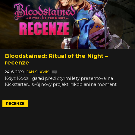
Bloodstained: Ritual of the Night –
recenze
24. 6. 2019
|
JAN SLAVÍK
|
Když Kodži Igaraši před čtyřmi lety prezentoval na
Kickstarteru svůj nový projekt, nikdo ani na moment
nepochyboval, že chce prostě udělat novou Castlevanii,
jen pod jiným jménem. Přesně tak to i dopadlo.
Bloodstained: Ritual of the Night je v jádru pravověrná
RECENZE
klasika a svým konceptem vás tedy nepřekvapí. Místo
toho to udělá tím, o jak nápaditý, bohatý a propracovaný
titul se jedná.