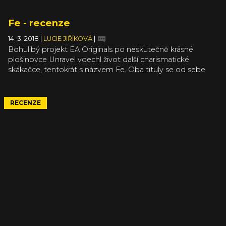
Fe - recenze
14. 3. 2018
|
LUCIE JIŘÍKOVÁ
|
Bohulibý projekt EA Originals po neskutečně krásné
plošinovce Unravel vdechl život další charismatické
skákačce, tentokrát s názvem Fe. Oba tituly se od sebe
významně liší, ale najdete v nich i mnohé společné body.
Tak například hlavním hrdinou je neidentifikovatelná
příšerka s velkýma ušima, která je tak roztomilá, že byste ji
RECENZE
chvílemi samou láskou sežrali.