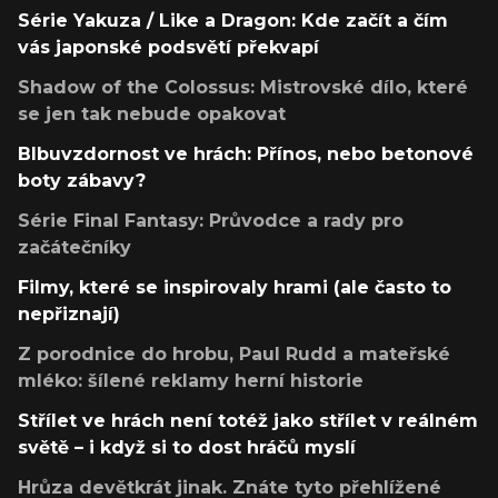
Série Yakuza / Like a Dragon: Kde začít a čím
vás japonské podsvětí překvapí
Shadow of the Colossus: Mistrovské dílo, které
se jen tak nebude opakovat
Blbuvzdornost ve hrách: Přínos, nebo betonové
boty zábavy?
Série Final Fantasy: Průvodce a rady pro
začátečníky
Filmy, které se inspirovaly hrami (ale často to
nepřiznají)
Z porodnice do hrobu, Paul Rudd a mateřské
mléko: šílené reklamy herní historie
Střílet ve hrách není totéž jako střílet v reálném
světě – i když si to dost hráčů myslí
Hrůza devětkrát jinak. Znáte tyto přehlížené