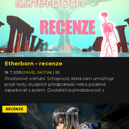
Etherborn – recenze
18. 7. 2019
|
PAVEL SKOTÁK
|
Prostorové vnímání. Schopnost, která nám umožňuje
projít testy studijních předpokladů nebo podélně
zaparkovat s autem. Dostatečná představivost v
trojrozměrném prostoru navíc člověku umožňuje užít si
naplno i Etherborn, prostorovou adventuru se spoustou
puzzlů, z nichž se vám bude po čase motat hlava. Stačí
RECENZE
totiž k hádankám přidat hrátky s gravitací, surreálno, a
dobrodružství bezhlasého těla za hlasem bez těla může
začít.