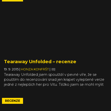
spoustu nového a po všech stránkách skvělého obsahu.
Tearaway Unfolded – recenze
19. 9. 2015
|
HONZA KONFRŠT
|
Tearaway Unfolded jsem spouštěl v pevné víře, že se
pouštím do recenzování snad jen krapet vylepšené verze
jedné z nejlepších her pro Vitu. Těžko jsem se mohl mýlit
více – Tearaway Unfolded si ze svého předchůdce sice
bere základní premisu příběhu, stěžejní prvky hratelnosti a
některé lokace i postavy, v zásadě se však jedná o
RECENZE
obsahem natolik odlišný titul, že směle dokáže obhájit
svoji existenci na nové platformě a nepůsobí přitom jako