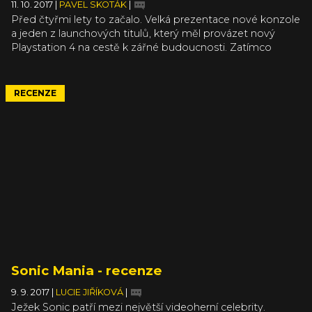
11. 10. 2017
|
PAVEL SKOTÁK
|
Před čtyřmi lety to začalo. Velká prezentace nové konzole
a jeden z launchových titulů, který měl provázet nový
Playstation 4 na cestě k zářné budoucnosti. Zatímco
konzoli se dlouhodobě daří, první Knack se stal
otloukánkem, který si nevysloužil zrovna lichotivá
hodnocení. Teď je tu ale druhý díl, u kterého se můžeme
RECENZE
ptát: “Je to vůbec potřeba?”
Sonic Mania - recenze
9. 9. 2017
|
LUCIE JIŘÍKOVÁ
|
Ježek Sonic patří mezi největší videoherní celebrity.