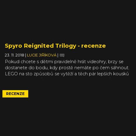
Spyro Reignited Trilogy - recenze
23. 11. 2018
|
LUCIE JIŘÍKOVÁ
|
Pokud chcete s dětmi pravidelně hrát videohry, brzy se
dostanete do bodu, kdy prostě nemáte po čem sáhnout.
LEGO na sto způsobů se vytěží a těch pár lepších kousků
nepřebije podprůměrné tituly z oblíbených světů. Proto
jsem se zaradovala, když vývojářské studio Toys for Bob,
které stojí mimo jiné za „hračkovou“ sérií Skylanders,
RECENZE
ohlásilo remasterovanou verzi Spyra jménem Spyro
Reignited Trilogy.