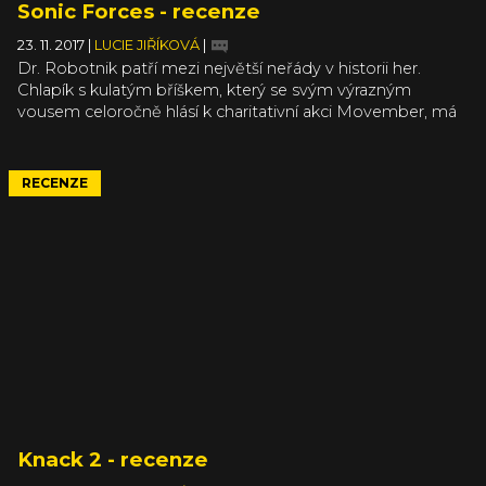
Sonic Forces - recenze
23. 11. 2017
|
LUCIE JIŘÍKOVÁ
|
Dr. Robotnik patří mezi největší neřády v historii her.
Chlapík s kulatým bříškem, který se svým výrazným
vousem celoročně hlásí k charitativní akci Movember, má
velkou slabost pro trýznění zvířátek. Chuť dostal i
tentokrát, takže nezbývá než povolat jeho věčného
odpůrce ježka Sonica a pustit se do práce.
RECENZE
Knack 2 - recenze