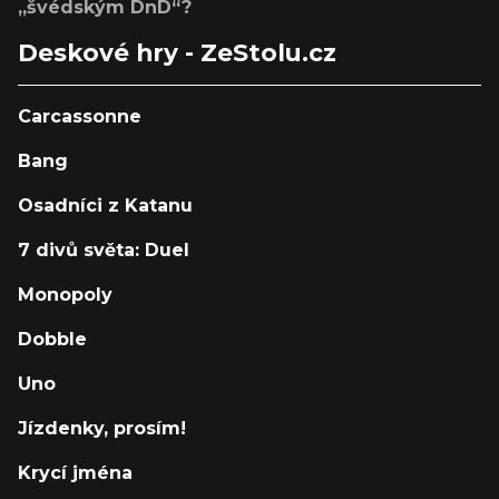
„švédským DnD“?
Deskové hry - ZeStolu.cz
Carcassonne
Bang
Osadníci z Katanu
7 divů světa: Duel
Monopoly
Dobble
Uno
Jízdenky, prosím!
Krycí jména