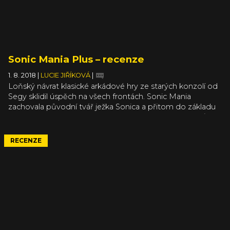
Sonic Mania Plus – recenze
1. 8. 2018
|
LUCIE JIŘÍKOVÁ
|
Loňský návrat klasické arkádové hry ze starých konzolí od
Segy sklidil úspěch na všech frontách. Sonic Mania
zachovala původní tvář ježka Sonica a přitom do základu
dokázala zamíchat mnoho novinek a moderních prvků
tak, že jste chvílemi ani netušili, co je původní a co je nové.
Hra díky tomu nebrnkala jenom na strunu nostalgie, ale
RECENZE
přinesla potřebný přesah a hodnotu také pro mnohem
mladší hráče.