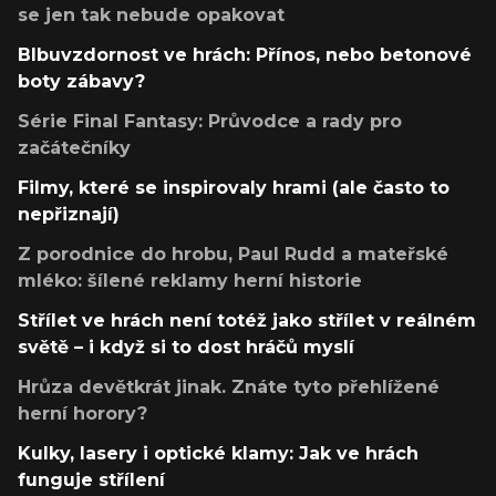
se jen tak nebude opakovat
Blbuvzdornost ve hrách: Přínos, nebo betonové
boty zábavy?
Série Final Fantasy: Průvodce a rady pro
začátečníky
Filmy, které se inspirovaly hrami (ale často to
nepřiznají)
Z porodnice do hrobu, Paul Rudd a mateřské
mléko: šílené reklamy herní historie
Střílet ve hrách není totéž jako střílet v reálném
světě – i když si to dost hráčů myslí
Hrůza devětkrát jinak. Znáte tyto přehlížené
herní horory?
Kulky, lasery i optické klamy: Jak ve hrách
funguje střílení