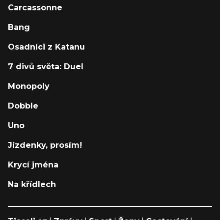
Carcassonne
Bang
Osadníci z Katanu
7 divů světa: Duel
Monopoly
Dobble
Uno
Jízdenky, prosím!
Krycí jména
Na křídlech