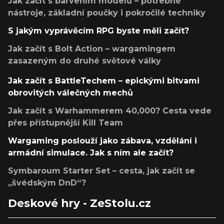
Jak začít s barvením modelů – potřebné
nástroje, základní poučky i pokročilé techniky
S jakým vyprávěcím RPG byste měli začít?
Jak začít s Bolt Action – wargamingem
zasazeným do druhé světové války
Jak začít s BattleTechem – epickými bitvami
obrovitých válečných mechů
Jak začít s Warhammerem 40,000? Cesta vede
přes přístupnější Kill Team
Wargaming poslouží jako zábava, vzdělání i
armádní simulace. Jak s ním ale začít?
Symbaroum Starter Set – cesta, jak začít se
„švédským DnD“?
Deskové hry - ZeStolu.cz