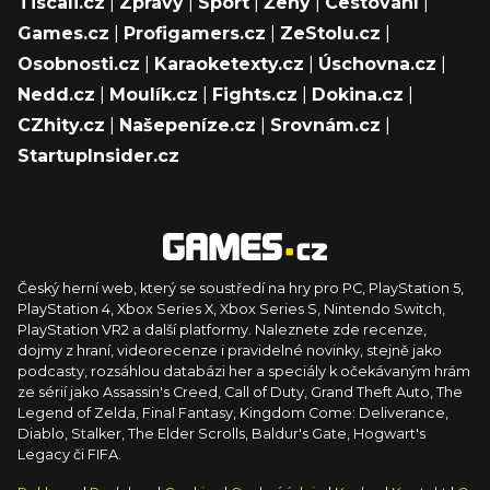
Tiscali.cz
|
Zprávy
|
Sport
|
Ženy
|
Cestování
|
Games.cz
|
Profigamers.cz
|
ZeStolu.cz
|
Osobnosti.cz
|
Karaoketexty.cz
|
Úschovna.cz
|
Nedd.cz
|
Moulík.cz
|
Fights.cz
|
Dokina.cz
|
CZhity.cz
|
Našepeníze.cz
|
Srovnám.cz
|
StartupInsider.cz
Český herní web, který se soustředí na hry pro PC, PlayStation 5,
PlayStation 4, Xbox Series X, Xbox Series S, Nintendo Switch,
PlayStation VR2 a další platformy. Naleznete zde recenze,
dojmy z hraní, videorecenze i pravidelné novinky, stejně jako
podcasty, rozsáhlou databázi her a speciály k očekávaným hrám
ze sérií jako Assassin's Creed, Call of Duty, Grand Theft Auto, The
Legend of Zelda, Final Fantasy, Kingdom Come: Deliverance,
Diablo, Stalker, The Elder Scrolls, Baldur's Gate, Hogwart's
Legacy či FIFA.