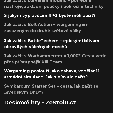
Jak začít s barvením modelů – potřebné
nástroje, základní poučky i pokročilé techniky
S jakým vyprávěcím RPG byste měli začít?
Jak začít s Bolt Action – wargamingem
zasazeným do druhé světové války
Jak začít s BattleTechem – epickými bitvami
obrovitých válečných mechů
Jak začít s Warhammerem 40,000? Cesta vede
přes přístupnější Kill Team
Wargaming poslouží jako zábava, vzdělání i
armádní simulace. Jak s ním ale začít?
Symbaroum Starter Set – cesta, jak začít se
„švédským DnD“?
Deskové hry - ZeStolu.cz