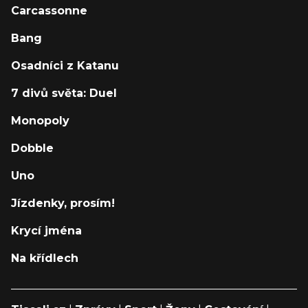
Carcassonne
Bang
Osadníci z Katanu
7 divů světa: Duel
Monopoly
Dobble
Uno
Jízdenky, prosím!
Krycí jména
Na křídlech