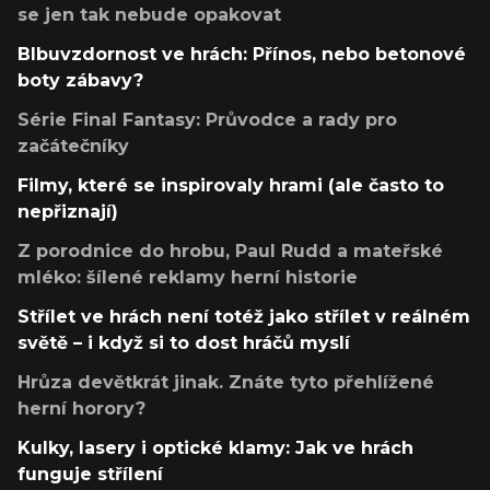
se jen tak nebude opakovat
Blbuvzdornost ve hrách: Přínos, nebo betonové
boty zábavy?
Série Final Fantasy: Průvodce a rady pro
začátečníky
Filmy, které se inspirovaly hrami (ale často to
nepřiznají)
Z porodnice do hrobu, Paul Rudd a mateřské
mléko: šílené reklamy herní historie
Střílet ve hrách není totéž jako střílet v reálném
světě – i když si to dost hráčů myslí
Hrůza devětkrát jinak. Znáte tyto přehlížené
herní horory?
Kulky, lasery i optické klamy: Jak ve hrách
funguje střílení