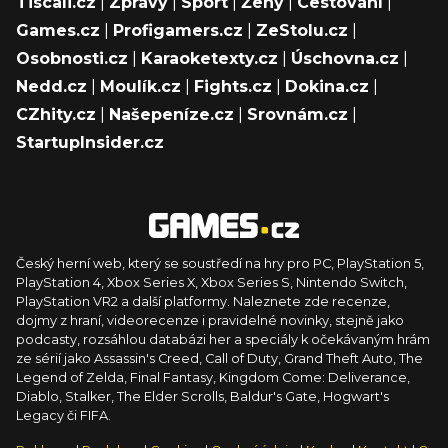
Tiscali.cz
|
Zprávy
|
Sport
|
Ženy
|
Cestování
|
Games.cz
|
Profigamers.cz
|
ZeStolu.cz
|
Osobnosti.cz
|
Karaoketexty.cz
|
Úschovna.cz
|
Nedd.cz
|
Moulík.cz
|
Fights.cz
|
Dokina.cz
|
CZhity.cz
|
Našepeníze.cz
|
Srovnám.cz
|
StartupInsider.cz
Český herní web, který se soustředí na hry pro PC, PlayStation 5,
PlayStation 4, Xbox Series X, Xbox Series S, Nintendo Switch,
PlayStation VR2 a další platformy. Naleznete zde recenze,
dojmy z hraní, videorecenze i pravidelné novinky, stejně jako
podcasty, rozsáhlou databázi her a speciály k očekávaným hrám
ze sérií jako Assassin's Creed, Call of Duty, Grand Theft Auto, The
Legend of Zelda, Final Fantasy, Kingdom Come: Deliverance,
Diablo, Stalker, The Elder Scrolls, Baldur's Gate, Hogwart's
Legacy či FIFA.