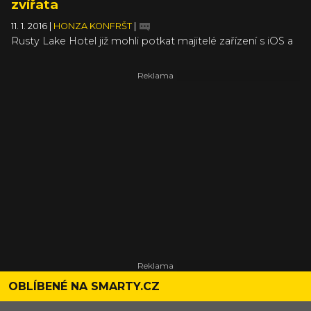
zvířata
11. 1. 2016
|
HONZA KONFRŠT
|
Rusty Lake Hotel již mohli potkat majitelé zařízení s iOS a
Androidem, nově pak tato hra dostala zelenou i od
komunity v rámci Steam Greenlight a vyjde tak i na
Steamu, kde bude k dostání ve verzi pro PC a pro
Mac. Rusty Lake Hotel je hororová point and click
adventura, ve které hráči pozvou řadu fantaskních
charakterů na ostrov uprostřed jezera. Tam mají za cíl
uspořádat svým hostům hostinu, na kterou jen tak
nezapomenou a pro kterou, jak zní oficiální text, „stojí za
to zemřít.“
OBLÍBENÉ NA SMARTY.CZ