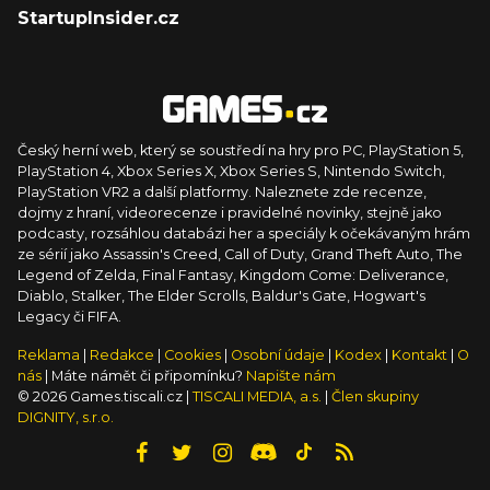
StartupInsider.cz
Český herní web, který se soustředí na hry pro PC, PlayStation 5,
PlayStation 4, Xbox Series X, Xbox Series S, Nintendo Switch,
PlayStation VR2 a další platformy. Naleznete zde recenze,
dojmy z hraní, videorecenze i pravidelné novinky, stejně jako
podcasty, rozsáhlou databázi her a speciály k očekávaným hrám
ze sérií jako Assassin's Creed, Call of Duty, Grand Theft Auto, The
Legend of Zelda, Final Fantasy, Kingdom Come: Deliverance,
Diablo, Stalker, The Elder Scrolls, Baldur's Gate, Hogwart's
Legacy či FIFA.
Reklama
|
Redakce
|
Cookies
|
Osobní údaje
|
Kodex
|
Kontakt
|
O
nás
| Máte námět či připomínku?
Napište nám
© 2026 Games.tiscali.cz |
TISCALI MEDIA, a.s.
|
Člen skupiny
DIGNITY, s.r.o.