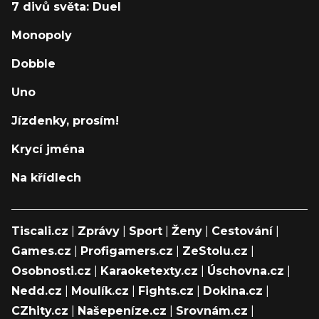
7 divů světa: Duel
Monopoly
Dobble
Uno
Jízdenky, prosím!
Krycí jména
Na křídlech
Tiscali.cz
|
Zprávy
|
Sport
|
Ženy
|
Cestování
|
Games.cz
|
Profigamers.cz
|
ZeStolu.cz
|
Osobnosti.cz
|
Karaoketexty.cz
|
Úschovna.cz
|
Nedd.cz
|
Moulík.cz
|
Fights.cz
|
Dokina.cz
|
CZhity.cz
|
Našepeníze.cz
|
Srovnám.cz
|