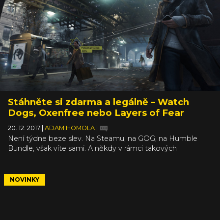
společného. Vyšetřit to musíte v bizarní, násilné a
znepokojivé adventuře Rusty Lake Paradise.
Stáhněte si zdarma a legálně – Watch
Dogs, Oxenfree nebo Layers of Fear
20. 12. 2017
|
ADAM HOMOLA
|
Není týdne beze slev. Na Steamu, na GOG, na Humble
Bundle, však víte sami. A někdy v rámci takových
slevových akcí rozdávají vývojáři a distributoři hry i zdarma.
Třeba na GOG byla nedávno k dispozici bez placení skvělá
adventura Grim Fandango a nyní je na tom samém portálu
NOVINKY
k mání Oxenfree - adventura, kterou si také nechcete
nechat ujít. Zejména, když za její pořízení nic neplatíte.
Není to však jediná hra, kterou si můžete aktuálně pořídit
zdarma.