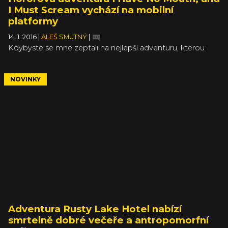
I Must Scream vychází na mobilní
platformy
14. 1. 2016
|
ALEŠ SMUTNÝ
|
Kdybyste se mne zeptali na nejlepší adventuru, kterou
jsem hrál, po chvilce přemýšlení bych nakonec stejně
došel k nestárnoucí klasice jménem I Have No Mouth, and
I Must Scream. Proto je pro mne velkým potěšením, že
NOVINKY
mohu oznámit její vydání na mobilní platformy s iOS a
Androidem. Teď už nebudete mít žádnou výmluvu, proč
se nepustit do této krajně nepříjemné a přitom fascinující
exkurze do hlubin lidského neštěstí, zoufalství a hnusu.
Adventura Rusty Lake Hotel nabízí
smrtelně dobré večeře a antropomorfní