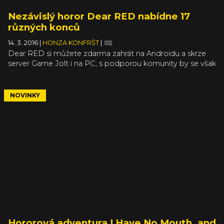
Nezávislý horor Dear RED nabídne 17
různých konců
14. 3. 2016
|
HONZA KONFRŠT
|
Dear RED si můžete zdarma zahrát na Androidu a skrze
server Game Jolt i na PC, s podporou komunity by se však
tento ambiciózní projekt mohl podívat i na Steam. Tam by
se hráči mohli dočkat rozvinutější hry s více konci, lepší
grafikou a s bohatším obsahem. Právě možnost více
NOVINKY
konců láká nejvíce, protože v závislosti na vašem
vyšetřování a následných rozhodnutích můžete dojít k až
17 různým koncům.
Hororová adventura I Have No Mouth, and