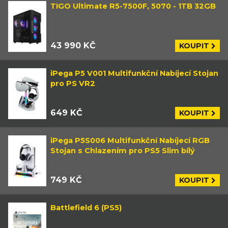
TIGO Ultimate R5-7500F, 5070 - 1TB 32GB
43 990 KČ
KOUPIT
iPega P5 V001 Multifunkční Nabíjecí Stojan
pro PS VR2
649 KČ
KOUPIT
iPega P5S006 Multifunkční Nabíjecí RGB
Stojan s Chlazením pro PS5 Slim bílý
749 KČ
KOUPIT
Battlefield 6 (PS5)