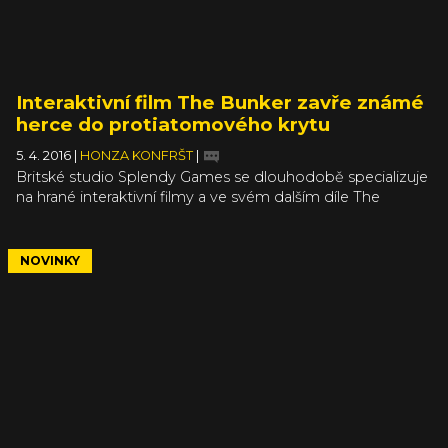
Interaktivní film The Bunker zavře známé
herce do protiatomového krytu
5. 4. 2016
|
HONZA KONFRŠT
|
Britské studio Splendy Games se dlouhodobě specializuje
na hrané interaktivní filmy a ve svém dalším díle The
Bunker nechá hráče v roli jistého Johna přežít dopad
atomových bomb na Velkou Británii uvnitř vládního krytu
poblíž Essexu. A protože The Bunker je horor, nejde o
NOVINKY
obyčejný kryt...