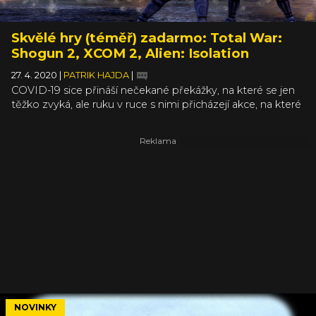
Skvělé hry (téměř) zadarmo: Total War:
Shogun 2, XCOM 2, Alien: Isolation
27. 4. 2020
|
PATRIK HAJDA
|
COVID-19 sice přináší nečekané překážky, na které se jen
těžko zvyká, ale ruku v ruce s nimi přicházejí akce, na které
si naopak zvykáme snadno. Příval her zdarma či za zlomek
obvyklé ceny nebere konce a jen tento týden se na nás
hrne zásoba velmi zajímavých kousků. Ideální příležitost
vystoupit ze své komfortní zóny a vyzkoušet něco
nového.
NOVINKY