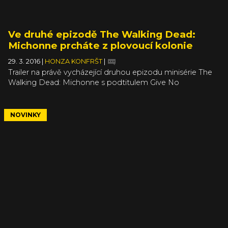
Ve druhé epizodě The Walking Dead:
Michonne prcháte z plovoucí kolonie
29. 3. 2016
|
HONZA KONFRŠT
|
Trailer na právě vycházející druhou epizodu minisérie The
Walking Dead: Michonne s podtitulem Give No
Shelter poukazuje na fakt, že zabít někoho vás
poznamená na zbytek života. Ale i na to, že snaha ochránit
všechny přeživší naráz se snadno změní v katastrofu, kdy
NOVINKY
nezachráníte nikoho.