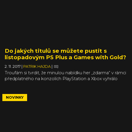
Do jakých titulů se můžete pustit s
listopadovým PS Plus a Games with Gold?
2. 11. 2017
|
PATRIK HAJDA
|
Troufám si tvrdit, že minulou nabídku her „zdarma“ v rámci
předplatného na konzolích PlayStation a Xbox vyhrálo
s mírným náskokem Sony. Zatímco Microsoft nabídl
skvělé Gone Home a The Turing Test na Xbox One a
nadprůměrnou Medal of Honor: Airborne na Xbox 360,
NOVINKY
Sony se vytasila s kompletní kolekcí hororovky Amnesia a
parádním Metal Gear Solid V: The Phantom Pain na PS4.
V aktuálním měsíci je pak v mých očích jasným vítězem
minulý poražený – Microsoft.