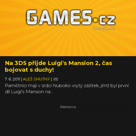
mají smůlu, na handheld od Sony se nedostalo. Capcom
slibuje nejen HD grafiku, ale také nový obsah jak ve hře,
tak na speciální online síti.
Na 3DS přijde Luigi's Mansion 2, čas
bojovat s duchy!
7. 6. 2011
|
ALEŠ SMUTNÝ
|
Pamětníci mají v srdci hluboko vrytý zážitek, jímž byl první
díl Luigi's Mansion na...