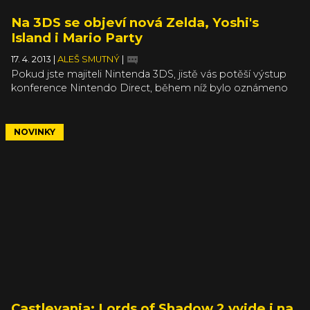
Na 3DS se objeví nová Zelda, Yoshi's
Island i Mario Party
17. 4. 2013
|
ALEŠ SMUTNÝ
|
Pokud jste majiteli Nintenda 3DS, jistě vás potěší výstup
konference Nintendo Direct, během níž bylo oznámeno
několik staronových her. Asi nejzajímavěji zní pokračování
klasiky ze SNESu, Legend of Zelda: A Link to the Past 2
(pracovní název). Hra se bude odehrávat ve stejném světě
NOVINKY
jako první díl, ale najdete tu nové nepřátele, dungeony a
Link se nově bude moci proměnit v nástěnnou malbu, z
níž by měli všichni staří Egypťané radost. Nová Legend of
Zelda by měla vyjít koncem roku.
Castlevania: Lords of Shadow 2 vyjde i na