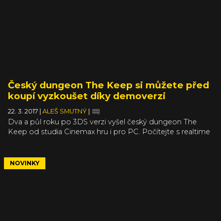
Český dungeon The Keep si můžete před
koupí vyzkoušet díky demoverzi
22. 3. 2017
|
ALEŠ SMUTNÝ
|
Dva a půl roku po 3DS verzi vyšel český dungeon The
Keep od studia Cinemax hru i pro PC. Počítejte s realtime
souboji a pro počítačovou verzi přepracovaným
systémem magie, kdy kouzla vyvoláváte pomocí řetězení
run na speciální tabulku. A protože krom hry samotné
NOVINKY
tvůrci na Steamu vydali i demoverzi, můžete si před koupí
vyzkoušet, jak je práce s magií v The Keep zábavná.