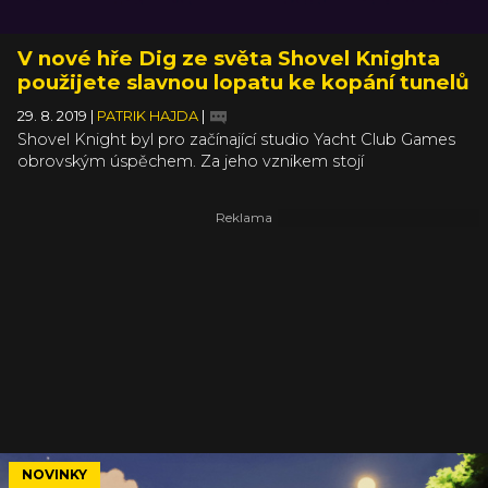
V nové hře Dig ze světa Shovel Knighta
použijete slavnou lopatu ke kopání tunelů
29. 8. 2019
|
PATRIK HAJDA
|
Shovel Knight byl pro začínající studio Yacht Club Games
obrovským úspěchem. Za jeho vznikem stojí
pozoruhodný příběh, o kterém se dočtete vše potřebné
v námi dostatečně vychvalované knize Krev, pot a pixely
(vážně, pokud stále odoláváte, tak už přestaňte). Tvůrci
docílili svého, poctili staré hry, vytvořili vlastního maskota a
udělali z něj značku, která dnes čítá několik titulů včetně
deskovky.
NOVINKY