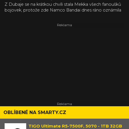
Z Dubaje se na krátkou chvíli stala Mekka všech fanoušků
bojovek, protože zde Namco Bandai dnes ráno oznámila
Soul Calibur V, další díl v populární sérii, která se vůči
konkurenci vymezuje použitím různých zbraní namísto
obyčejných pěstí. Hra vyjde v příštím roce na PS3 a X360
(kde je ta nová konzole od Nintenda?!) a naváže víceméně
přímo na díl čtvrtý, jen začne o 17 let později. Konkrétní
informace producent hry Hisaharu Tago ze své hlavy
nevypustil, jen naťuknul různá vylepšení soubojového
systému, přidání nových prvků a rozšíření online
multiplayeru i editoru postav. Jinak bude hra stavět na
tom, co ze série udělalo tak populární záležitost: sice za
vlasy přitažený, ale na bojovku zajímavý příběh bájného
meče a postav, které s ním přijdou do styku (hl. hrdina se
jmenuje Patroklos); bojový systém založený na volném
pohybu po bojišti a využití široké škály zbraní.
OBLÍBENÉ NA SMARTY.CZ
TIGO Ultimate R5-7500F, 5070 - 1TB 32GB