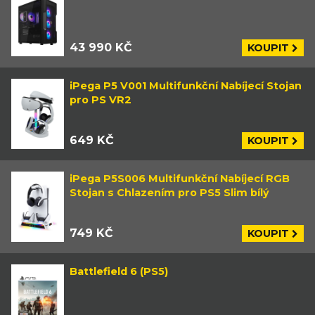
43 990 KČ
KOUPIT
iPega P5 V001 Multifunkční Nabíjecí Stojan
pro PS VR2
649 KČ
KOUPIT
iPega P5S006 Multifunkční Nabíjecí RGB
Stojan s Chlazením pro PS5 Slim bílý
749 KČ
KOUPIT
Battlefield 6 (PS5)