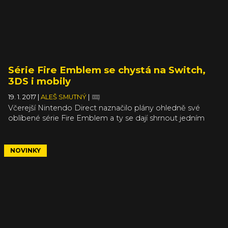
Série Fire Emblem se chystá na Switch,
3DS i mobily
19. 1. 2017
|
ALEŠ SMUTNÝ
|
Včerejší Nintendo Direct naznačilo plány ohledně své
oblíbené série Fire Emblem a ty se dají shrnout jedním
slovem – rozsáhlé. Jak už víme od oznámení Nintendo
Switch, značka opustí i svůj žánr RPG strategií (SRPG) a
v rámci Fire Emblem Warriors se podívá do ryze akčního
NOVINKY
žánru, protože vznikne ve spolupráci s Kei Tecmo,
specialisty na řežby ve stylu Dynasty Warriors.