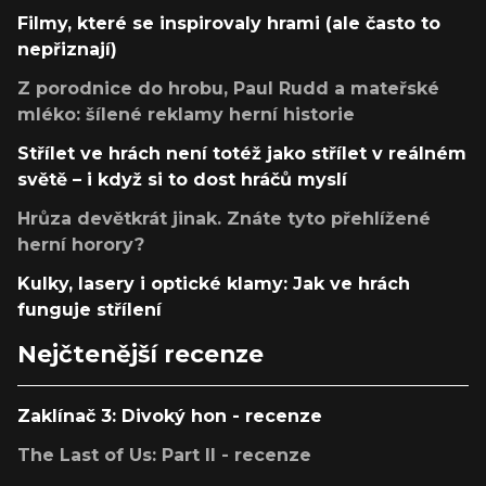
Filmy, které se inspirovaly hrami (ale často to
nepřiznají)
Z porodnice do hrobu, Paul Rudd a mateřské
mléko: šílené reklamy herní historie
Střílet ve hrách není totéž jako střílet v reálném
světě – i když si to dost hráčů myslí
Hrůza devětkrát jinak. Znáte tyto přehlížené
herní horory?
Kulky, lasery i optické klamy: Jak ve hrách
funguje střílení
Nejčtenější recenze
Zaklínač 3: Divoký hon - recenze
The Last of Us: Part II - recenze