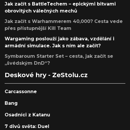
Jak začít s BattleTechem – epickými bitvami
obrovitých válečných mechů
Jak začít s Warhammerem 40,000? Cesta vede
přes přístupnější Kill Team
Wargaming poslouží jako zábava, vzdělání i
armádní simulace. Jak s ním ale začít?
Symbaroum Starter Set – cesta, jak začít se
„švédským DnD“?
Deskové hry - ZeStolu.cz
Carcassonne
Bang
Osadníci z Katanu
7 divů světa: Duel