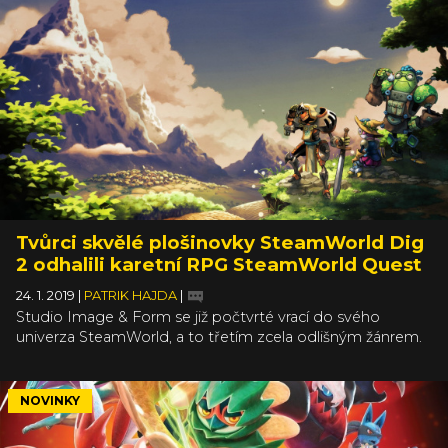
Tvůrci skvělé plošinovky SteamWorld Dig
2 odhalili karetní RPG SteamWorld Quest
24. 1. 2019
|
PATRIK HAJDA
|
Studio Image & Form se již počtvrté vrací do svého
univerza SteamWorld, a to třetím zcela odlišným žánrem.
Poprvé jste se s jejich prací mohli setkat v „hornické“
plošinovce SteamWorld Dig v roce 2013, dva roky nato se
vytasili s výbornou 2D tahovkou SteamWorld Heist, aby se
NOVINKY
opět po dvou letech vrátili s pokračováním první
jmenované. Od toho letos zase uběhnou dva roky a