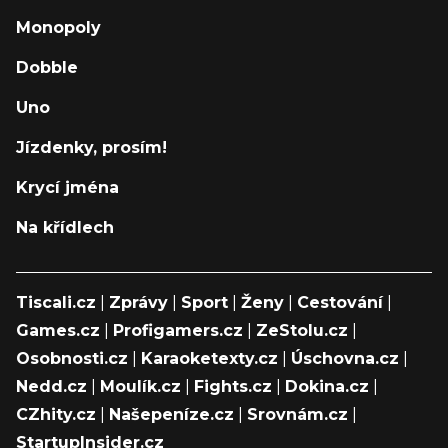
Monopoly
Dobble
Uno
Jízdenky, prosím!
Krycí jména
Na křídlech
Tiscali.cz
|
Zprávy
|
Sport
|
Ženy
|
Cestování
|
Games.cz
|
Profigamers.cz
|
ZeStolu.cz
|
Osobnosti.cz
|
Karaoketexty.cz
|
Úschovna.cz
|
Nedd.cz
|
Moulík.cz
|
Fights.cz
|
Dokina.cz
|
CZhity.cz
|
Našepeníze.cz
|
Srovnám.cz
|
StartupInsider.cz