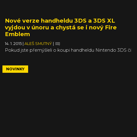
Nové verze handheldu 3DS a 3DS XL
vyjdou v únoru a chystá se i nový Fire
Emblem
14. 1. 2015
|
ALEŠ SMUTNÝ
|
Pokud jste přemýšleli o koupi handheldu Nintendo 3DS či
jeho variantě XL, posečkejte, protože 13. února vyjde nová
verze (v JPN už je v prodeji), která bude ve spoustě věcí
lepší oproti dosavadnímu modelu. Hned si všimnete
NOVINKY
nových tlačítek ZR a ZL, stejně jako C-Sticku, které by
měly mít podobnou funkci jako dřívější přídavek Circle
Pad Pro a umožní třeba lepší ovládání her pomocí
natáčení kamery.