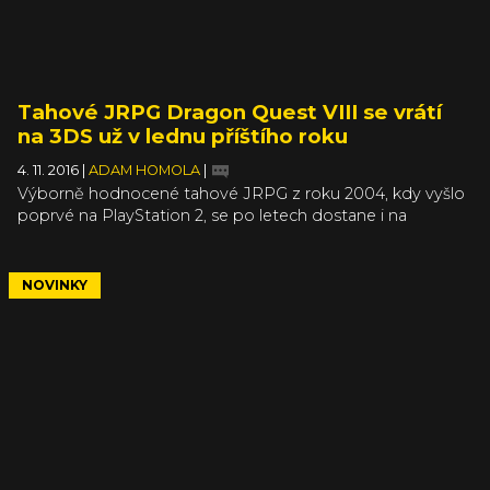
Tahové JRPG Dragon Quest VIII se vrátí
na 3DS už v lednu příštího roku
4. 11. 2016
|
ADAM HOMOLA
|
Výborně hodnocené tahové JRPG z roku 2004, kdy vyšlo
poprvé na PlayStation 2, se po letech dostane i na
Nintendo 3DS. Dragon Quest VIII: Journey of the Cursed
King vyjde na handheld od Nintenda už 20. ledna 2017 a
dostane tak starou hru na zase další platformu. Osmý
NOVINKY
Dragon Quest VIII totiž kromě PS2 vyšel také na Android
a iOS a to relativně nedávno, v roce 2013.