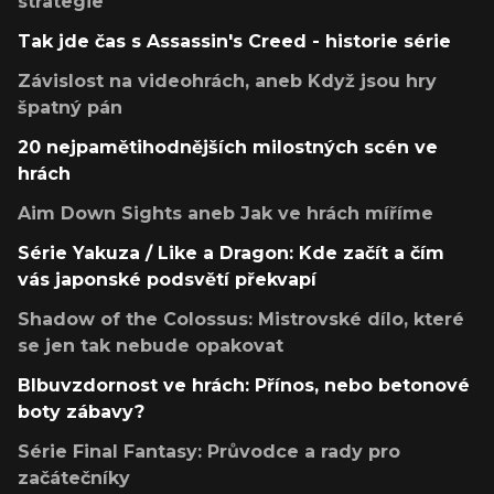
strategie
Tak jde čas s Assassin's Creed - historie série
Závislost na videohrách, aneb Když jsou hry
špatný pán
20 nejpamětihodnějších milostných scén ve
hrách
Aim Down Sights aneb Jak ve hrách míříme
Série Yakuza / Like a Dragon: Kde začít a čím
vás japonské podsvětí překvapí
Shadow of the Colossus: Mistrovské dílo, které
se jen tak nebude opakovat
Blbuvzdornost ve hrách: Přínos, nebo betonové
boty zábavy?
Série Final Fantasy: Průvodce a rady pro
začátečníky