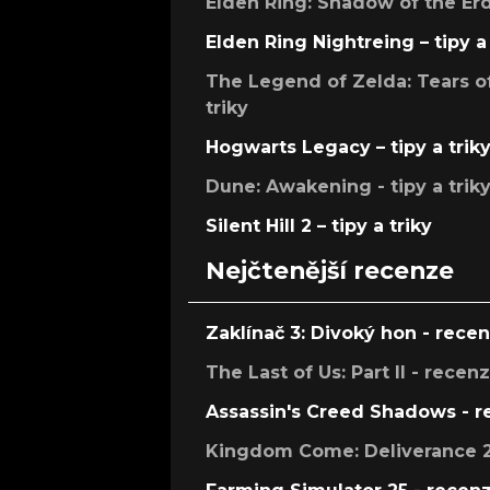
Elden Ring: Shadow of the Erdt
Elden Ring Nightreing – tipy a 
The Legend of Zelda: Tears of
triky
Hogwarts Legacy – tipy a trik
Dune: Awakening - tipy a trik
Silent Hill 2 – tipy a triky
Nejčtenější recenze
Zaklínač 3: Divoký hon - rece
The Last of Us: Part II - recen
Assassin's Creed Shadows - 
Kingdom Come: Deliverance 2