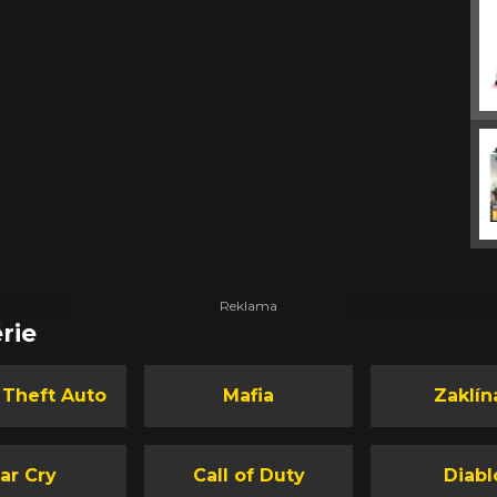
rie
 Theft Auto
Mafia
Zaklín
ar Cry
Call of Duty
Diabl