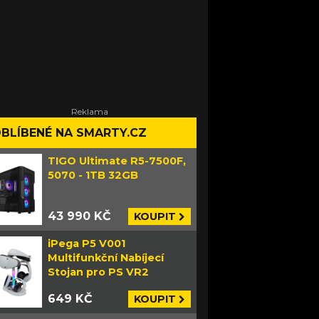
BLÍBENÉ NA SMARTY.CZ
TIGO Ultimate R5-7500F,
5070 - 1TB 32GB
43 990 KČ
KOUPIT
iPega P5 V001
Multifunkční Nabíjecí
Stojan pro PS VR2
649 KČ
KOUPIT