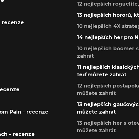
ze
12 nejlepších roguelite
13 nejlepších hororů, k
- recenze
10 nejlepších 4X strate
14 nejlepších her pro 
10 nejlepších boomer s
zahrát
11 nejlepších klasickýc
teď můžete zahrát
12 nejlepších postapoka
recenze
můžete zahrát
13 nejlepších gaučových
tom Pain - recenze
můžete zahrát
13 nejlepších her s ot
můžete zahrát
ach - recenze