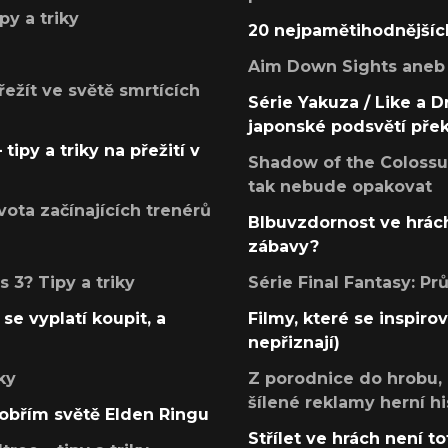
py a triky
20 nejpamětihodnějšíc
Aim Down Sights aneb 
přežít ve světě smrtících
Série Yakuza / Like a D
japonské podsvětí pře
tipy a triky na přežití v
Shadow of the Colossus
tak nebude opakovat
ota začínajících trenérů
Blbuvzdornost ve hrách
zábavy?
 3? Tipy a triky
Série Final Fantasy: P
se vyplatí koupit, a
Filmy, které se inspirov
nepřiznají)
ky
Z porodnice do hrobu,
šílené reklamy herní hi
v obřím světě Elden Ringu
Střílet ve hrách není to