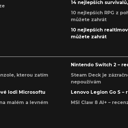
14 nejlepších survivalů
ze
10 nejlepších RPG z poh
můžete zahrát
10 nejlepších realtimový
můžete zahrát
Nintendo Switch 2 – r
onzole, kterou zatím
Steam Deck je zázračné
nepoužívám
ové lodi Microsoftu
Lenovo Legion Go S – 
í na malém a levném
MSI Claw 8 AI+ – rece