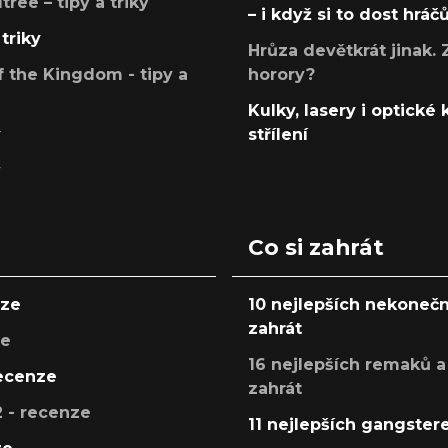
ree – tipy a triky
– i když si to dost hráč
triky
Hrůza devětkrát jinak. 
 the Kingdom - tipy a
horory?
Kulky, lasery i optické
y
střílení
y
Co si zahrát
nze
10 nejlepších nekonečn
zahrát
ze
16 nejlepších remaků a
recenze
zahrát
 - recenze
11 nejlepších gangstere