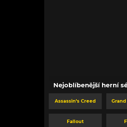
Nejoblíbenější herní sé
Assassin's Creed
Grand
Fallout
F