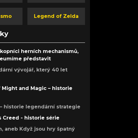
ismo
Legend of Zelda
nky
ůkopníci herních mechanismů,
 neumíme představit
rní vývojář, který 40 let
f Might and Magic – historie
 – historie legendární strategie
s Creed - historie série
h, aneb Když jsou hry špatný