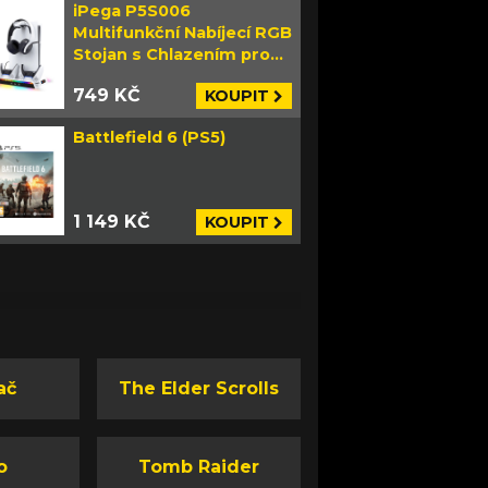
iPega P5S006
Multifunkční Nabíjecí RGB
Stojan s Chlazením pro
PS5 Slim bílý
749 KČ
KOUPIT
Battlefield 6 (PS5)
1 149 KČ
KOUPIT
ač
The Elder Scrolls
o
Tomb Raider