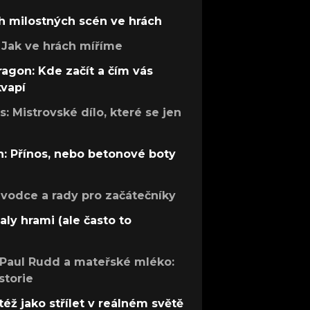
h milostných scén ve hrách
Jak ve hrách míříme
ragon: Kde začít a čím vás
kvapí
: Mistrovské dílo, které se jen
: Přínos, nebo betonové boty
růvodce a rady pro začátečníky
aly hrami (ale často to
 Paul Rudd a mateřské mléko:
storie
též jako střílet v reálném světě