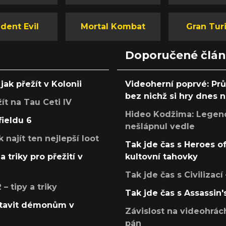
dent Evil
Mortal Kombat
Gran Tur
Doporučené člá
jak přežít v Kolonii
Videoherní poprvé: Pr
bez nichž si hry dnes
žít na Tau Ceti IV
Hideo Kodžima: Legendá
fieldu 6
nešlápnul vedle
k najít ten nejlepší loot
Tak jde čas s Heroes o
a triky pro přežití v
kultovní tahovky
Tak jde čas s Civilizací
 tipy a triky
Tak jde čas s Assassin'
postavit démonům v
Závislost na videohrác
pán