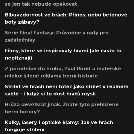
se jen tak nebude opakovat
Blbuvzdornost ve hrách: Přínos, nebo betonové
boty zábavy?
Série Final Fantasy: Průvodce a rady pro
začátečníky
Filmy, které se inspirovaly hrami (ale často to
nepřiznají)
Z porodnice do hrobu, Paul Rudd a mateřské
mléko: šílené reklamy herní historie
Střílet ve hrách není totéž jako střílet v reálném
světě – i když si to dost hráčů myslí
Hrůza devětkrát jinak. Znáte tyto přehlížené
herní horory?
Kulky, lasery i optické klamy: Jak ve hrách
funguje střílení