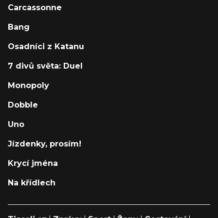
Carcassonne
Bang
Osadníci z Katanu
7 divů světa: Duel
Monopoly
Dobble
Uno
Jízdenky, prosím!
Krycí jména
Na křídlech