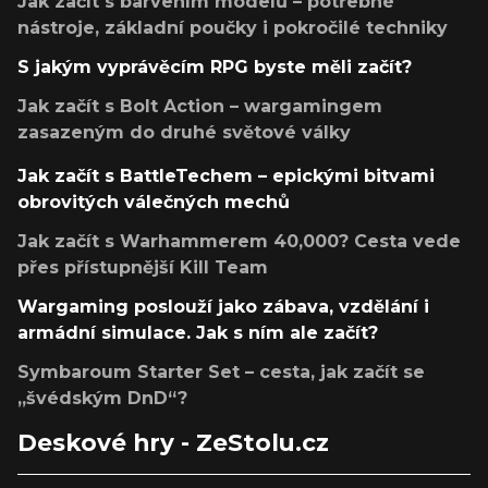
Jak začít s barvením modelů – potřebné
nástroje, základní poučky i pokročilé techniky
S jakým vyprávěcím RPG byste měli začít?
Jak začít s Bolt Action – wargamingem
zasazeným do druhé světové války
Jak začít s BattleTechem – epickými bitvami
obrovitých válečných mechů
Jak začít s Warhammerem 40,000? Cesta vede
přes přístupnější Kill Team
Wargaming poslouží jako zábava, vzdělání i
armádní simulace. Jak s ním ale začít?
Symbaroum Starter Set – cesta, jak začít se
„švédským DnD“?
Deskové hry - ZeStolu.cz