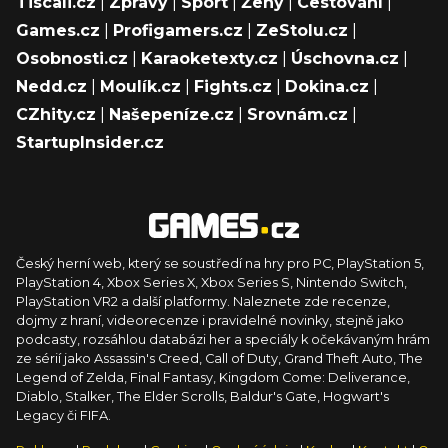
Tiscali.cz
|
Zprávy
|
Sport
|
Ženy
|
Cestování
|
Games.cz
|
Profigamers.cz
|
ZeStolu.cz
|
Osobnosti.cz
|
Karaoketexty.cz
|
Úschovna.cz
|
Nedd.cz
|
Moulík.cz
|
Fights.cz
|
Dokina.cz
|
CZhity.cz
|
Našepeníze.cz
|
Srovnám.cz
|
StartupInsider.cz
Český herní web, který se soustředí na hry pro PC, PlayStation 5,
PlayStation 4, Xbox Series X, Xbox Series S, Nintendo Switch,
PlayStation VR2 a další platformy. Naleznete zde recenze,
dojmy z hraní, videorecenze i pravidelné novinky, stejně jako
podcasty, rozsáhlou databázi her a speciály k očekávaným hrám
ze sérií jako Assassin's Creed, Call of Duty, Grand Theft Auto, The
Legend of Zelda, Final Fantasy, Kingdom Come: Deliverance,
Diablo, Stalker, The Elder Scrolls, Baldur's Gate, Hogwart's
Legacy či FIFA.