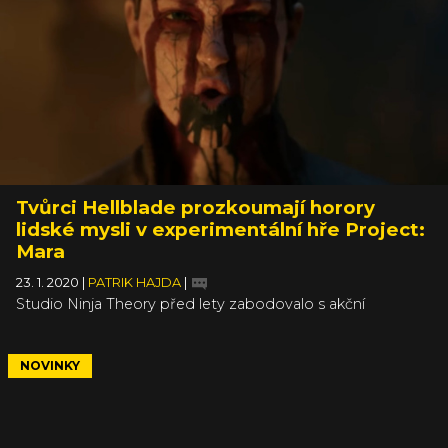
i nový obsah.
Tvůrci Hellblade prozkoumají horory
lidské mysli v experimentální hře Project:
Mara
23. 1. 2020
|
PATRIK HAJDA
|
Studio Ninja Theory před lety zabodovalo s akční
adventurou Hellblade: Senua's Sacrifice, které na temné
severské téma napasovalo špičkovou technologii a
skutečné psychické poruchy podložené pečlivými
NOVINKY
výzkumy. Nedlouho na to se ve studiu rozjely debaty,
jakou další herní cestou předat hráčům ještě další
problémy lidské mysli. Tehdy vznikl The Insight Project,
který má pomoci s jejich léčením, a dnes se přidává