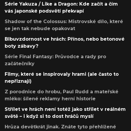
Série Yakuza / Like a Dragon: Kde začít a čím
vás japonské podsvětí překvapí
Shadow of the Colossus: Mistrovské dílo, které
se jen tak nebude opakovat
Blbuvzdornost ve hrách: Přínos, nebo betonové
boty zábavy?
Série Final Fantasy: Průvodce a rady pro
začátečníky
Filmy, které se inspirovaly hrami (ale často to
nepřiznají)
Z porodnice do hrobu, Paul Rudd a mateřské
mléko: šílené reklamy herní historie
Střílet ve hrách není totéž jako střílet v reálném
světě – i když si to dost hráčů myslí
Hrůza devětkrát jinak. Znáte tyto přehlížené