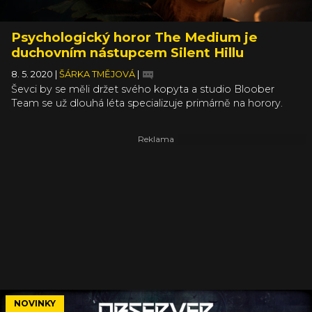
Psychologický horor The Medium je
duchovním nástupcem Silent Hillu
8. 5. 2020
|
ŠÁRKA TMĚJOVÁ
|
Ševci by se měli držet svého kopyta a studio Bloober
Team se už dlouhá léta specializuje primárně na horory.
Potom, co prozkoumali klasické krváky v Layers of Fear,
hackerské hrozby v Observer i fenomén found footage
v loňské Blair Witch, přichází na řadu záležitosti mezi
nebem a zemí. Děsivými vizemi pronásledovaná dívka
Marianne se v The Medium vydá vyřešit vraždu
nenarozeného děťátka, aby konečně mohla klidně spát.
NOVINKY