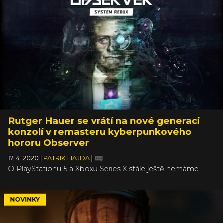
Rutger Hauer se vrátí na nové generaci
konzolí v remasteru kyberpunkového
hororu Observer
17. 4. 2020
|
PATRIK HAJDA
|
O PlayStationu 5 a Xboxu Series X stále ještě nemáme
veškeré potřebné informace, zato ale víme, že i na nové
generaci konzolí budou vycházet remastery. A Observer:
System Redux je velmi zvláštní případ. Úspěšný horor
NOVINKY
totiž sotva stihl oslavit své druhé narozeniny, a už se mu
dostává nadstandardní péče: slibuje next-genovou grafiku