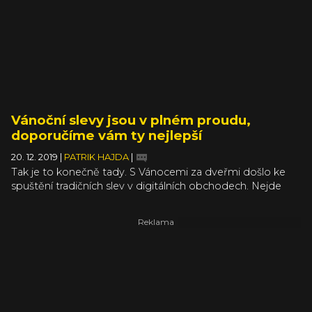
Project: Mara, hororová hra s cílem zprostředkovat
zdravím to, co prožívají nemocní.
Vánoční slevy jsou v plném proudu,
doporučíme vám ty nejlepší
20. 12. 2019
|
PATRIK HAJDA
|
Tak je to konečně tady. S Vánocemi za dveřmi došlo ke
spuštění tradičních slev v digitálních obchodech. Nejde
jenom o Steam, ale přidává se i Epic Games Store, GOG,
Humble Bundle nebo třeba PlayStation Store. Kdo hledá,
ten určitě najde něco hodně výhodného. A my vám
nějaké zajímavosti doporučíme.