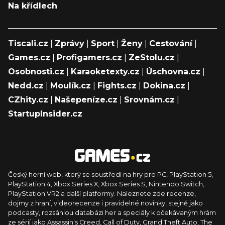
Na křídlech
Tiscali.cz
|
Zprávy
|
Sport
|
Ženy
|
Cestování
|
Games.cz
|
Profigamers.cz
|
ZeStolu.cz
|
Osobnosti.cz
|
Karaoketexty.cz
|
Úschovna.cz
|
Nedd.cz
|
Moulík.cz
|
Fights.cz
|
Dokina.cz
|
CZhity.cz
|
Našepeníze.cz
|
Srovnám.cz
|
StartupInsider.cz
Český herní web, který se soustředí na hry pro PC, PlayStation 5,
PlayStation 4, Xbox Series X, Xbox Series S, Nintendo Switch,
PlayStation VR2 a další platformy. Naleznete zde recenze,
dojmy z hraní, videorecenze i pravidelné novinky, stejně jako
podcasty, rozsáhlou databázi her a speciály k očekávaným hrám
ze sérií jako Assassin's Creed, Call of Duty, Grand Theft Auto, The