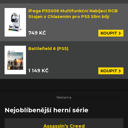
iPega P5S006 Multifunkční Nabíjecí RGB
Stojan s Chlazením pro PS5 Slim bílý
749 KČ
KOUPIT
Battlefield 6 (PS5)
1 149 KČ
KOUPIT
Nejoblíbenější herní série
Assassin's Creed