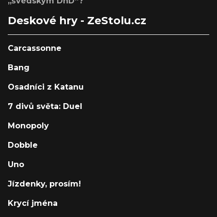
„švédským DnD“?
Deskové hry - ZeStolu.cz
Carcassonne
Bang
Osadníci z Katanu
7 divů světa: Duel
Monopoly
Dobble
Uno
Jízdenky, prosím!
Krycí jména