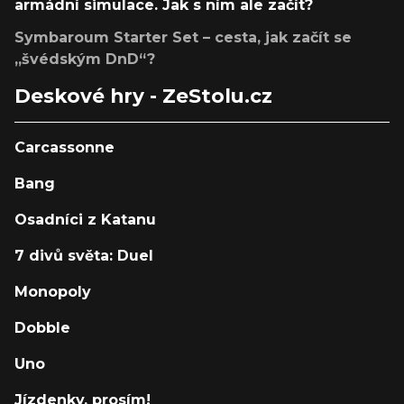
armádní simulace. Jak s ním ale začít?
Symbaroum Starter Set – cesta, jak začít se
„švédským DnD“?
Deskové hry - ZeStolu.cz
Carcassonne
Bang
Osadníci z Katanu
7 divů světa: Duel
Monopoly
Dobble
Uno
Jízdenky, prosím!