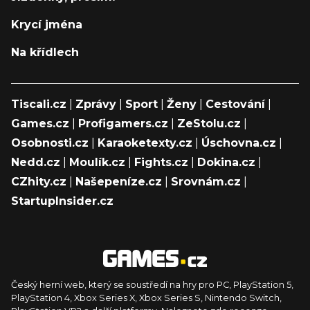
Krycí jména
Na křídlech
Tiscali.cz
|
Zprávy
|
Sport
|
Ženy
|
Cestování
|
Games.cz
|
Profigamers.cz
|
ZeStolu.cz
|
Osobnosti.cz
|
Karaoketexty.cz
|
Úschovna.cz
|
Nedd.cz
|
Moulík.cz
|
Fights.cz
|
Dokina.cz
|
CZhity.cz
|
Našepeníze.cz
|
Srovnám.cz
|
StartupInsider.cz
Český herní web, který se soustředí na hry pro PC, PlayStation 5,
PlayStation 4, Xbox Series X, Xbox Series S, Nintendo Switch,