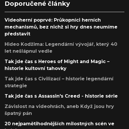
Doporučené články
Videoherní poprvé: Průkopníci herních
mechanismů, bez nichž si hry dnes neumíme
představit
Hideo Kodžima: Legendární vývojář, který 40
let nešlápnul vedle
Tak jde čas s Heroes of Might and Magic –
historie kultovní tahovky
Tak jde čas s Civilizací – historie legendární
strategie
Tak jde čas s Assassin's Creed - historie série
Závislost na videohrách, aneb Když jsou hry
špatný pán
20 nejpamětihodnějších milostných scén ve