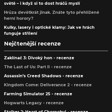
světě – i když si to dost hráčů myslí
Hrůza devětkrát jinak. Znáte tyto přehlížené
herní horory?
Kulky, lasery i optické klamy: Jak ve hrách
funguje střílení
Nejčtenější recenze
Zaklínač 3: Divoký hon - recenze
The Last of Us: Part II - recenze
Assassin's Creed Shadows - recenze
Kingdom Come: Deliverance 2 - recenze
Farming Simulator 25 - recenze
Hogwarts Legacy - recenze
Stalker 2: Heart of Chornobyl - recenze