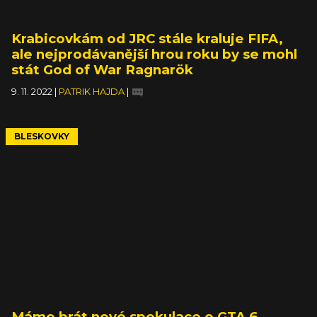
Krabicovkám od JRC stále kraluje FIFA,
ale nejprodávanější hrou roku by se mohl
stát God of War Ragnarök
9. 11. 2022
|
PATRIK HAJDA
|
BLESKOVKY
Máme brát nové spekulace o GTA 6