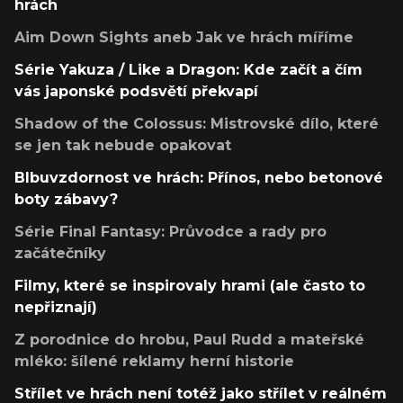
hrách
Aim Down Sights aneb Jak ve hrách míříme
Série Yakuza / Like a Dragon: Kde začít a čím
vás japonské podsvětí překvapí
Shadow of the Colossus: Mistrovské dílo, které
se jen tak nebude opakovat
Blbuvzdornost ve hrách: Přínos, nebo betonové
boty zábavy?
Série Final Fantasy: Průvodce a rady pro
začátečníky
Filmy, které se inspirovaly hrami (ale často to
nepřiznají)
Z porodnice do hrobu, Paul Rudd a mateřské
mléko: šílené reklamy herní historie
Střílet ve hrách není totéž jako střílet v reálném