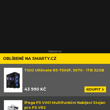
OBLÍBENÉ NA SMARTY.CZ
TIGO Ultimate R5-7500F, 5070 - 1TB 32GB
43 990 KČ
KOUPIT
iPega P5 V001 Multifunkční Nabíjecí Stojan
pro PS VR2