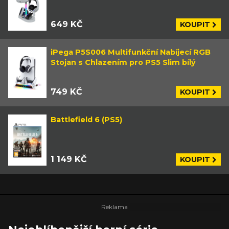
649 KČ
KOUPIT
iPega P5S006 Multifunkční Nabíjecí RGB
Stojan s Chlazením pro PS5 Slim bílý
749 KČ
KOUPIT
Battlefield 6 (PS5)
1 149 KČ
KOUPIT