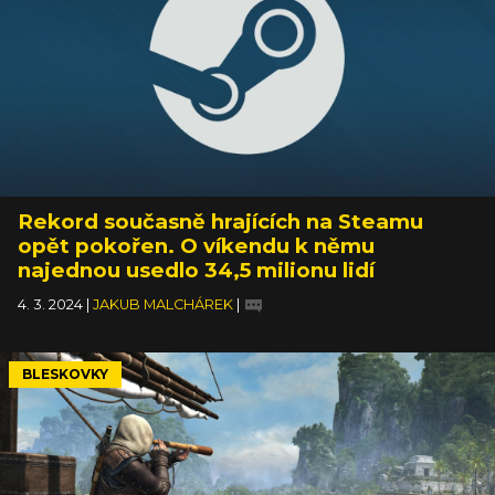
Rekord současně hrajících na Steamu
opět pokořen. O víkendu k němu
najednou usedlo 34,5 milionu lidí
4. 3. 2024
|
JAKUB MALCHÁREK
|
BLESKOVKY