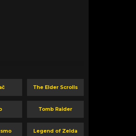
ač
The Elder Scrolls
o
Tomb Raider
ismo
Legend of Zelda