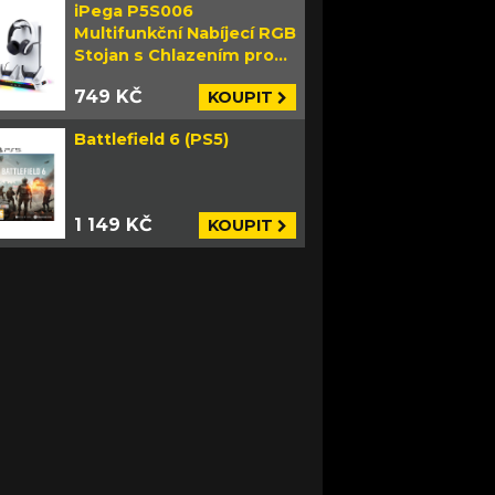
iPega P5S006
Multifunkční Nabíjecí RGB
Stojan s Chlazením pro
PS5 Slim bílý
749 KČ
KOUPIT
Battlefield 6 (PS5)
1 149 KČ
KOUPIT