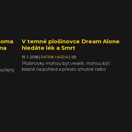
posunuli datum vydání tak, že hra nakonec
t se
vyjde o necelé dva týdny dřív.
 Coma
V temné plošinovce Dream Alone
 na
hledáte lék a Smrt
15. 1. 2018
|
PATRIK HAJDA
|
Plošinovky mohou být veselé, mohou být
krásné na pohled a přesto smutné nebo
byčejný
mohou být temné po úplně všech stránkách.
nce
Příkladem takové beznaděje je třeba stará
obvyklé
dobrá Limbo, která pro deprese vážně nejde
daleko. Podobnými barvami, tedy odstíny
větem,
šedi, „hraje“ i další smutná plošinovka Dream
te.
Alone.