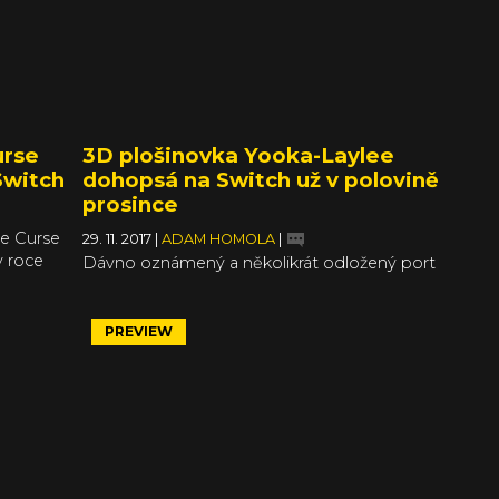
urse
3D plošinovka Yooka-Laylee
Switch
dohopsá na Switch už v polovině
prosince
he Curse
29. 11. 2017
|
ADAM HOMOLA
|
v roce
Dávno oznámený a několikrát odložený port
ostala i
3D plošinovky Yooka-Laylee na Nintendo
ku 2017,
Switch je konečně skoro tady. V recenzi Ondry
Šváry chválená hopsačka vyjde na Switch už 14.
PREVIEW
najdete
prosince, přičemž předobjednávky se
i
rozjedou 7. prosince. Naštěstí pro hru i pro vás
nepůjde o původní verzi z dubna letošního
roku, ale o notně vylepšenou a řádně
optimalizovanou hru.