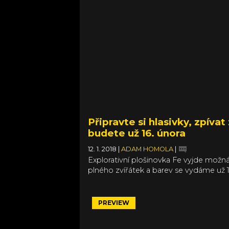
Připravte si hlasivky, zpíva
budete už 16. února
12. 1. 2018
|
ADAM HOMOLA
|
Explorativní plošinovka Fe vyjde možn
plného zvířátek a barev se vydáme už 16
One a Nintendo Switch. Fe si chce hrá
živými bytostmi v lese komunikovat skr
PREVIEW