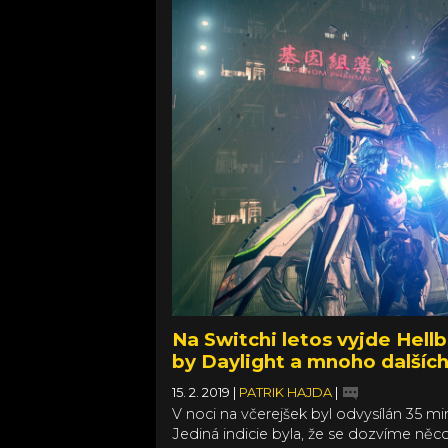
Na Switchi letos vyjde Hell
by Daylight a mnoho dalšíc
15. 2. 2019
|
PATRIK HAJDA
|
V noci na včerejšek byl odvysílán 35 
Jediná indicie byla, že se dozvíme ně