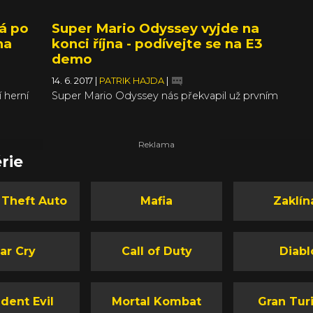
á po
Super Mario Odyssey vyjde na
na
konci října - podívejte se na E3
demo
14. 6. 2017
|
PATRIK HAJDA
|
 herní
Super Mario Odyssey nás překvapil už prvním
a
trailerem, kde tvůrci představili pro sérii docela
slného
neobvyklé prostředí betonové džungle
m
velkoměsta. Byli jsme zvědaví, co se z toho
budete
nakonec vyklube, a nový trailer z konference
rie
Nintenda ukazuje až překvapivě inovativní
prvky v obrovském otevřeném světě.
st svého
 Theft Auto
Mafia
Zaklín
ik
ar Cry
Call of Duty
Diabl
dent Evil
Mortal Kombat
Gran Tur