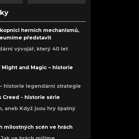
nky
ůkopníci herních mechanismů,
 neumíme představit
rní vývojář, který 40 let
f Might and Magic – historie
 – historie legendární strategie
s Creed - historie série
h, aneb Když jsou hry špatný
h milostných scén ve hrách
Jak ve hrách míříme