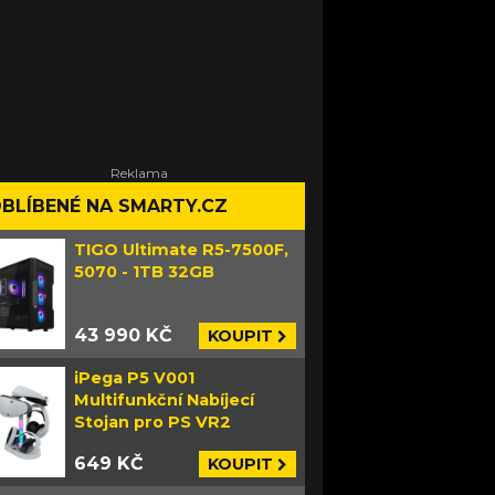
BLÍBENÉ NA SMARTY.CZ
TIGO Ultimate R5-7500F,
5070 - 1TB 32GB
43 990 KČ
KOUPIT
iPega P5 V001
Multifunkční Nabíjecí
Stojan pro PS VR2
649 KČ
KOUPIT