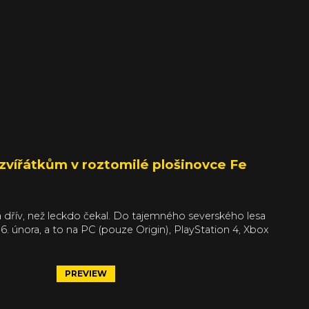
t zvířátkům v roztomilé plošinovce Fe
á dřív, než leckdo čekal. Do tajemného severského lesa
. února, a to na PC (pouze Origin), PlayStation 4, Xbox
če získat trochu jiným přístupem, kdy budete se všemi
ze písně.
PREVIEW