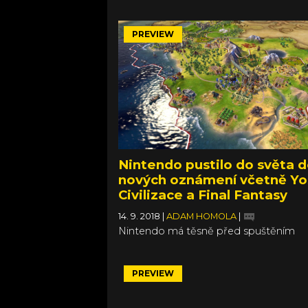
dostali pořádný nášup portů, předělávek 
v průběhu letoška.
PREVIEW
Nintendo pustilo do světa d
nových oznámení včetně Yo
Civilizace a Final Fantasy
14. 9. 2018
|
ADAM HOMOLA
|
Nintendo má těsně před spuštěním
zpoplatněného Nintendo Switch Online
přesto nebyl celý Direct jen o odložen
službě. Většinu času zabraly hry: nová
PREVIEW
oznámení, novinky ke starým známým 
a vydání dalších portů z jiných platfore