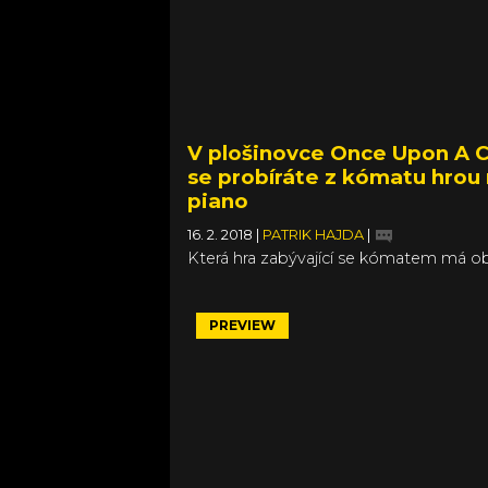
U. Níže přinášíme jen výcuc toho
nejzajímavějšího, přičemž na celý Direc
můžete podívat pod textem.
V plošinovce Once Upon A
se probíráte z kómatu hrou
piano
16. 2. 2018
|
PATRIK HAJDA
|
Která hra zabývající se kómatem má o
děj zasazený do obyčejného světa? O
Upon A Coma rozhodně ne. Kromě ne
cesty k cíli vyniká kouzelnou grafikou,
PREVIEW
příjemným doprovodem na piano a s
kde na dospělé jedince jen tak nenarazí