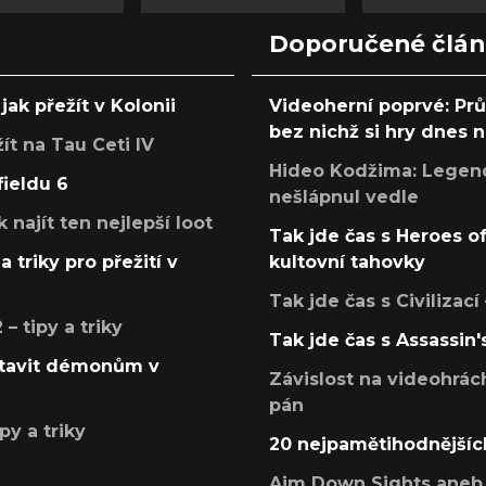
Doporučené člá
jak přežít v Kolonii
Videoherní poprvé: Pr
bez nichž si hry dnes
žít na Tau Ceti IV
Hideo Kodžima: Legendá
fieldu 6
nešlápnul vedle
k najít ten nejlepší loot
Tak jde čas s Heroes o
a triky pro přežití v
kultovní tahovky
Tak jde čas s Civilizací
 tipy a triky
Tak jde čas s Assassin'
postavit démonům v
Závislost na videohrác
pán
py a triky
20 nejpamětihodnějšíc
Aim Down Sights aneb 