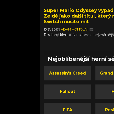
Super Mario Odyssey vypad
Zeldě jako další titul, který 
Switch musíte mít
15. 9. 2017
|
ADAM HOMOLA
|
Rodinný klenot Nintenda a nejznámější
postava vůbec se vrátí už za necelé dv
měsíce a nebude sám. Namísto pomy
kooperativního režimu bude Mariový
parťákem jeho vlastní čepice, kterou 
Nejoblíbenější herní sé
moct v Super Mario Odyssey ovládat.
Nintendo teď krátce před vydáním hry
věnovalo novému Mariovi nemalou čá
Assassin's Creed
Grand
posledního Directu a představilo někol
novinek, včetně pestrých království.
Fallout
F
FIFA
Resi