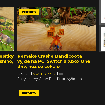
starších her, ale i úplných novinek, které si zahrajete
PREVIEW
esítky
Remake Crashe Bandicoota
shiho,
vyjde na PC, Switch a Xbox One
dřív, než se čekalo
11. 5. 2018
|
ADAM HOMOLA
|
Starý známý Crash Bandicoot vyšel loni
, ale
v luxusním remasteru na PlayStation 4, uspěl a
é online
letos se vydá dobývat další platformy. Crash
Bandicoot N. Sane Trilogy měla původně vyjít
PREVIEW
titulům
10. července, ale v Activisionu udělali něco, co
m i Wii
se v herním průmyslu moc často nestává –