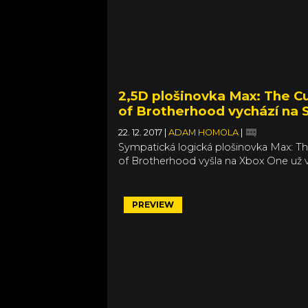
2,5D plošinovka Max: The C
of Brotherhood vychází na 
22. 12. 2017
|
ADAM HOMOLA
|
Sympatická logická plošinovka Max: T
of Brotherhood vyšla na Xbox One už 
2013, jen aby se v následujících letech d
na ostatní platformy. A teď, na konci ro
se dostává i na nejnovější herní konzoli
PREVIEW
Nintendo Switch. V tamním eShopu ji 
za 375 Kč a můžete počítat i s funkcem
specifickými právě pro Switch.