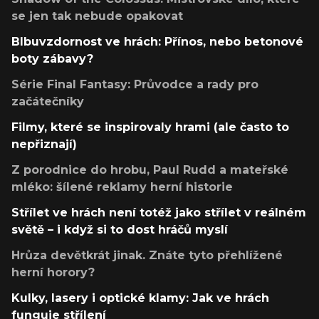
se jen tak nebude opakovat
Blbuvzdornost ve hrách: Přínos, nebo betonové
boty zábavy?
Série Final Fantasy: Průvodce a rady pro
začátečníky
Filmy, které se inspirovaly hrami (ale často to
nepřiznají)
Z porodnice do hrobu, Paul Rudd a mateřské
mléko: šílené reklamy herní historie
Střílet ve hrách není totéž jako střílet v reálném
světě – i když si to dost hráčů myslí
Hrůza devětkrát jinak. Znáte tyto přehlížené
herní horory?
Kulky, lasery i optické klamy: Jak ve hrách
funguje střílení