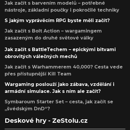
Jak začít s barvením modelů – potřebné
nástroje, základní poučky i pokročilé techniky
S jakým vyprávěcím RPG byste měli začít?
Jak začít s Bolt Action – wargamingem
zasazeným do druhé světové války
Jak začít s BattleTechem – epickými bitvami
obrovitých válečných mechů
Jak začít s Warhammerem 40,000? Cesta vede
přes přístupnější Kill Team
Wargaming poslouží jako zábava, vzdělání i
armádní simulace. Jak s ním ale začít?
Symbaroum Starter Set – cesta, jak začít se
„švédským DnD“?
Deskové hry - ZeStolu.cz