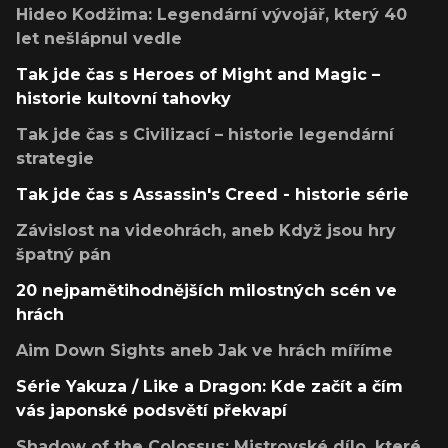
Hideo Kodžima: Legendární vývojář, který 40
let nešlápnul vedle
Tak jde čas s Heroes of Might and Magic –
historie kultovní tahovky
Tak jde čas s Civilizací – historie legendární
strategie
Tak jde čas s Assassin's Creed - historie série
Závislost na videohrách, aneb Když jsou hry
špatný pán
20 nejpamětihodnějších milostných scén ve
hrách
Aim Down Sights aneb Jak ve hrách míříme
Série Yakuza / Like a Dragon: Kde začít a čím
vás japonské podsvětí překvapí
Shadow of the Colossus: Mistrovské dílo, které