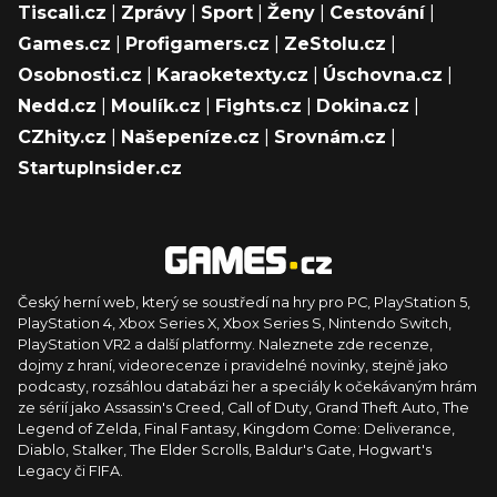
Tiscali.cz
|
Zprávy
|
Sport
|
Ženy
|
Cestování
|
Games.cz
|
Profigamers.cz
|
ZeStolu.cz
|
Osobnosti.cz
|
Karaoketexty.cz
|
Úschovna.cz
|
Nedd.cz
|
Moulík.cz
|
Fights.cz
|
Dokina.cz
|
CZhity.cz
|
Našepeníze.cz
|
Srovnám.cz
|
StartupInsider.cz
Český herní web, který se soustředí na hry pro PC, PlayStation 5,
PlayStation 4, Xbox Series X, Xbox Series S, Nintendo Switch,
PlayStation VR2 a další platformy. Naleznete zde recenze,
dojmy z hraní, videorecenze i pravidelné novinky, stejně jako
podcasty, rozsáhlou databázi her a speciály k očekávaným hrám
ze sérií jako Assassin's Creed, Call of Duty, Grand Theft Auto, The
Legend of Zelda, Final Fantasy, Kingdom Come: Deliverance,
Diablo, Stalker, The Elder Scrolls, Baldur's Gate, Hogwart's
Legacy či FIFA.