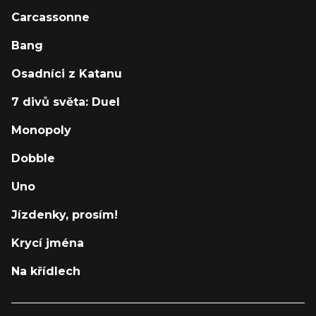
Carcassonne
Bang
Osadníci z Katanu
7 divů světa: Duel
Monopoly
Dobble
Uno
Jízdenky, prosím!
Krycí jména
Na křídlech