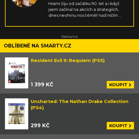
Hrami žiju od začátku 90. let a i když
jsem začínal na akcích a strategiích,
dnes neohrnu nos téměř nad ničím.
Stejně tak mě fascinuje i herní průmysl
jako takový. Díky kontinuálnímu přísunu
nových technologií a možností mě hry a
celý průmysl nejspíš jen tak bavit
nepřestanou.
OBLÍBENÉ NA SMARTY.CZ
Resident Evil 9: Requiem (PS5)
1 399 KČ
KOUPIT
Uncharted: The Nathan Drake Collection
(PS4)
299 KČ
KOUPIT