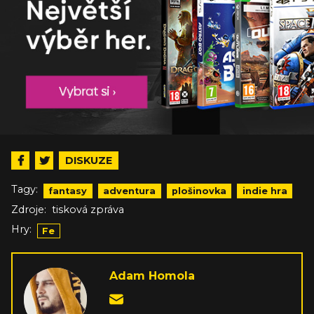
DISKUZE
Tagy:
fantasy
adventura
plošinovka
indie hra
Zdroje:
tisková zpráva
Hry:
Fe
Adam Homola