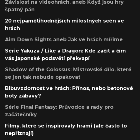
Závislost na videohrách, aneb Když jsou hry
špatný pán
20 nejpamětihodnějších milostných scén ve
hrách
Aim Down Sights aneb Jak ve hrách míříme
Série Yakuza / Like a Dragon: Kde začít a čím
vás japonské podsvětí překvapí
Shadow of the Colossus: Mistrovské dílo, které
se jen tak nebude opakovat
Blbuvzdornost ve hrách: Přínos, nebo betonové
boty zábavy?
Série Final Fantasy: Průvodce a rady pro
začátečníky
Filmy, které se inspirovaly hrami (ale často to
nepřiznají)