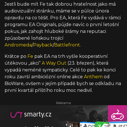
Jestli bude mít Fe tak dobrou hratelnost jako má
audiovizuální stránku, máme se v půlce února
opravdu na co těšit. Pro EA, která Fe vydává v rámci
programu EA Originals, půjde navíc o první letošní
pokus, jak zahojit hluboké šrámy na reputaci
způsobené loňskou trojicí
Andromeda
/
Payback
/
Battlefront
.
Krátce po
Fe
pak EA na trh vyšle kooperativní
útěkovou „akci“
A Way Out
(23. březen), která
vypadá neméně sympaticky. Celé to pak ke konci
roku završí ambiciózní online akce
Anthem
od
BioWare, ovšem v jejím případě bych se odkladu na
první kvartál příštího roku moc nedivil.