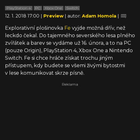
PlayStation 4
PC
Xbox One
Switch
12. 1. 2018 17:00 |
Preview
| autor:
Adam Homola
|
Explorativní plošinovka
Fe
vyjde možná dřív, než
leckdo čekal. Do tajemného severského lesa plného
zvířátek a barev se vydáme už 16. února, a to na PC
(pouze Origin), PlayStation 4, Xbox One a Nintendo
Switch. Fe si chce hráče získat trochu jiným
přístupem, kdy budete se všemi živými bytostmi
v lese komunikovat skrze písně.