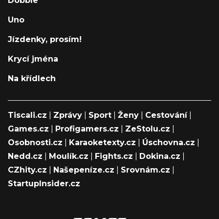
Dobble
Uno
Jízdenky, prosím!
Krycí jména
Na křídlech
Tiscali.cz
|
Zprávy
|
Sport
|
Ženy
|
Cestování
|
Games.cz
|
Profigamers.cz
|
ZeStolu.cz
|
Osobnosti.cz
|
Karaoketexty.cz
|
Úschovna.cz
|
Nedd.cz
|
Moulík.cz
|
Fights.cz
|
Dokina.cz
|
CZhity.cz
|
Našepeníze.cz
|
Srovnám.cz
|
StartupInsider.cz