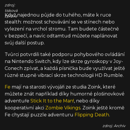
zdroj:
tisková
Když najednou půjde do tuhého, máte k ruce
zpráva
stealth: možnost schovávání se ve stínech nebo
vylezení na vrchol stromu. Tam budete částečně
v bezpečí, a navíc odtamtud můžete naplánovat
svůj další postup.
Tvůrci potvrdili také podporu pohybového ovládání
na Nintendo Switch, kdy lze skrze gyroskopy v Joy-
Conech zpívat, a každá písnička bude využívat ještě
různé stupně vibrací skrze technologii HD Rumble.
Fe
mají na starosti vývojáři ze studia Zoink, které
můžete znát například díky humorné plošinovkové
adventuře
Stick It to the Man!
, nebo díky
kooperativní akci
Zombie Vikings
. Zoink ještě kromě
Fe chystají puzzle adventuru
Flipping Death
.
zdroj: Archiv