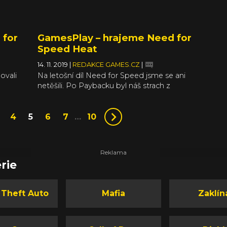
 for
GamesPlay – hrajeme Need for
Speed Heat
14. 11. 2019
|
REDAKCE GAMES.CZ
|
ovali
Na letošní díl Need for Speed jsme se ani
netěšili. Po Paybacku byl náš strach z
hamižnosti EA větší než kdy předtím, ale naše
tovali,
obavy se nakonec ukázaly jako mylné. Po
. Ale EA
mikrotransakcích se slehla zem, auto už
4
5
6
7
…
10
ili, jak
nevylepšujete náhodnými díly. Světe div se, EA
. Náš
se poučilo a nechalo studio Ghost Games
e
dělat to, co opravdu umí – závody.
 myslí
rie
 Theft Auto
Mafia
Zaklín