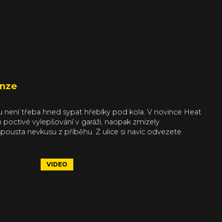
enze
u není třeba hned sypat hřebíky pod kola. V novince Heat
ch poctivé vylepšování v garáži, naopak zmizely
pousta nevkusu z příběhu. Z ulice si navíc odvezete
ve dne, nebo při měsíčku. Jste připraveni na start?
VIDEO