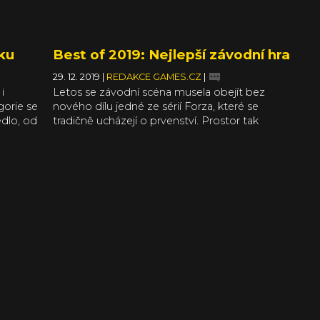
ku
Best of 2019: Nejlepší závodní hra
29. 12. 2019
|
REDAKCE GAMES.CZ
|
i
Letos se závodní scéna musela obejít bez
gorie se
nového dílu jedné ze sérií Forza, které se
dlo, od
tradičně ucházejí o prvenství. Prostor tak
roku.
dostaly jiné hry, i když s jednou už se to začíná
erých
také pěkně opakovat. Na druhou stranu,
 ani
bronzové místo nám dělá obrovskou radost,
ytřely
jelikož tuto sérii jsme na stupních vítězů viděli
naposledy v roce 2013.