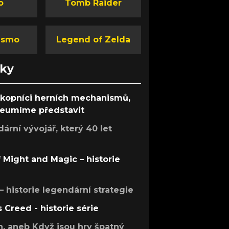
o
Tomb Raider
ismo
Legend of Zelda
nky
ůkopníci herních mechanismů,
 neumíme představit
rní vývojář, který 40 let
f Might and Magic – historie
 – historie legendární strategie
s Creed - historie série
h, aneb Když jsou hry špatný