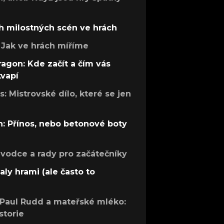
h milostných scén ve hrách
Jak ve hrách míříme
ragon: Kde začít a čím vás
kvapí
: Mistrovské dílo, které se jen
: Přínos, nebo betonové boty
růvodce a rady pro začátečníky
aly hrami (ale často to
 Paul Rudd a mateřské mléko:
storie