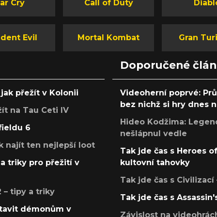
ar Cry
Call of Duty
Diabl
dent Evil
Mortal Kombat
Gran Tur
Doporučené člá
jak přežít v Kolonii
Videoherní poprvé: Pr
bez nichž si hry dnes
žít na Tau Ceti IV
Hideo Kodžima: Legendá
fieldu 6
nešlápnul vedle
k najít ten nejlepší loot
Tak jde čas s Heroes o
a triky pro přežití v
kultovní tahovky
Tak jde čas s Civilizací
 tipy a triky
Tak jde čas s Assassin'
postavit démonům v
Závislost na videohrác