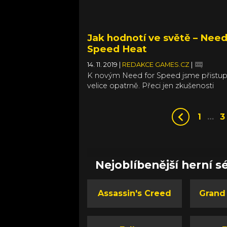
Jak hodnotí ve světě – Need
Speed Heat
14. 11. 2019
|
REDAKCE GAMES.CZ
|
K novým Need for Speed jsme přistup
velice opatrně. Přeci jen zkušenosti
z posledních let nepatřily k těm
nejpamátnějším, a když jsme si je pama
tak z těch nejhorších možných důvodů
1
…
3
a Ghost Games nás naštěstí mile překvap
jste mohli vidět v dnešním GamesPlayi
verdikt dorazí snad brzy, do té doby s
koukněte, co si o Need for Speed Heat
Nejoblíbenější herní sé
v zahraničí.
Assassin's Creed
Grand