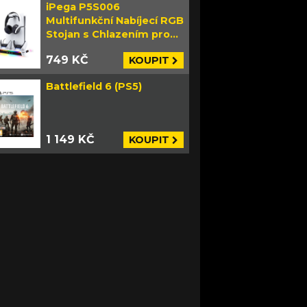
iPega P5S006
Multifunkční Nabíjecí RGB
Stojan s Chlazením pro
PS5 Slim bílý
749 KČ
KOUPIT
Battlefield 6 (PS5)
1 149 KČ
KOUPIT