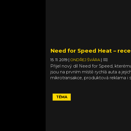
Need for Speed Heat – rec
15. 11. 2019
|
ONDŘEJ ŠVÁRA
|
Přijel nový díl Need for Speed, kterém
jsou na prvním místě rychlá auta a jeji
mikrotransakce, produktová reklama i s
odlišné zážitky podle toho, zda řídíte 
TÉMA