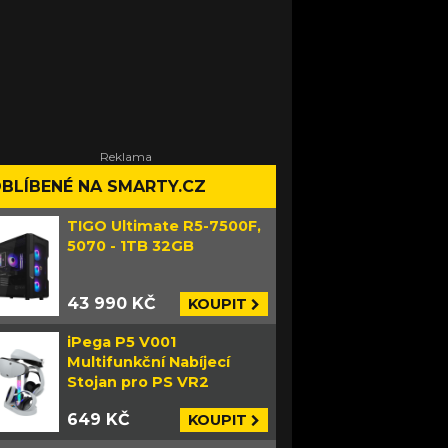
BLÍBENÉ NA SMARTY.CZ
TIGO Ultimate R5-7500F,
5070 - 1TB 32GB
43 990 KČ
KOUPIT
iPega P5 V001
Multifunkční Nabíjecí
Stojan pro PS VR2
649 KČ
KOUPIT