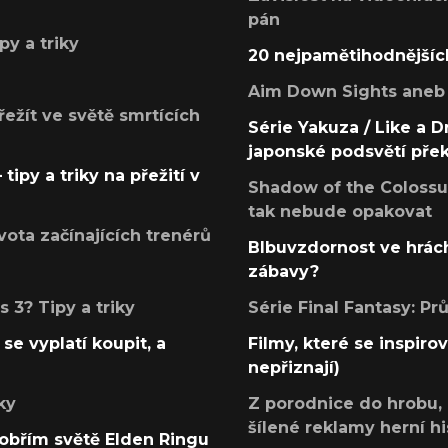
pán
py a triky
20 nejpamětihodnějšíc
Aim Down Sights aneb 
přežít ve světě smrtících
Série Yakuza / Like a D
japonské podsvětí pře
tipy a triky na přežití v
Shadow of the Colossus
tak nebude opakovat
ota začínajících trenérů
Blbuvzdornost ve hrách
zábavy?
 3? Tipy a triky
Série Final Fantasy: P
se vyplatí koupit, a
Filmy, které se inspirov
nepřiznají)
ky
Z porodnice do hrobu,
šílené reklamy herní hi
v obřím světě Elden Ringu