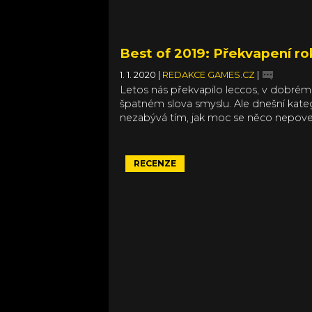
Best of 2019: Překvapení ro
1. 1. 2020
|
REDAKCE GAMES.CZ
|
Letos nás překvapilo leccos, v dobrém 
špatném slova smyslu. Ale dnešní kate
nezabývá tím, jak moc se něco nepove
toho máme vlastní kategorii Zklamání 
Pojďme se proto podívat na hry, od kt
jsme nic nečekali, případně jsme o nich
RECENZE
pořádně nevěděli, a ony nám totálně v
zrak.