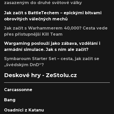
zasazeným do druhé světové války
Jak začít s BattleTechem – epickými bitvami
obrovitých válečných mechů
Jak začít s Warhammerem 40,000? Cesta vede
přes přístupnější Kill Team
Wargaming poslouží jako zábava, vzdělání i
armádní simulace. Jak s ním ale začít?
Symbaroum Starter Set – cesta, jak začít se
„švédským DnD“?
Deskové hry - ZeStolu.cz
Carcassonne
Bang
Osadníci z Katanu