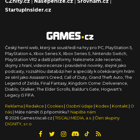
CZhity.cz
|
Našepeníze.cz
|
Srovnám.cz
|
StartupInsider.cz
Český herní web, který se soustředí na hry pro PC, PlayStation 5,
PlayStation 4, Xbox Series X, Xbox Series S, Nintendo Switch,
PlayStation VR2 a další platformy. Naleznete zde recenze,
dojmy z hraní, videorecenze i pravidelné novinky, stejně jako
podcasty, rozsáhlou databázi her a speciály k očekávaným hrám
ze sérií jako Assassin's Creed, Call of Duty, Grand Theft Auto, The
Legend of Zelda, Final Fantasy, Kingdom Come: Deliverance,
Diablo, Stalker, The Elder Scrolls, Baldur's Gate, Hogwart's
Legacy či FIFA.
Reklama
|
Redakce
|
Cookies
|
Osobní údaje
|
Kodex
|
Kontakt
|
O
nás
| Máte námět či připomínku?
Napište nám
© 2026 Games.tiscali.cz |
TISCALI MEDIA, a.s.
|
Člen skupiny
DIGNITY, s.r.o.