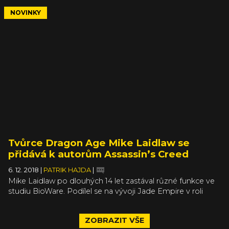
Jenže skvělé herní firmy jsou tvořené konkrétními lidmi, a
těch původních už v kanadském studiu moc nezbylo. Víc
NOVINKY
než zašlou slávu značky se tak možná vyplatí sledovat
konkrétní jména a projekty, k nimž se veteráni kdysi
věhlasného studia rozhodli vrtnout. Ať už v rámci
kariérního postupu, nebo krize středního věku.
Tvůrce Dragon Age Mike Laidlaw se
přidává k autorům Assassin’s Creed
6. 12. 2018
|
PATRIK HAJDA
|
Mike Laidlaw po dlouhých 14 let zastával různé funkce ve
studiu BioWare. Podílel se na vývoji Jade Empire v roli
scenáristy, stejnou funkci měl i u prvního Mass Effectu,
první dva díly Dragon Age designoval a tomu poslednímu
ZOBRAZIT VŠE
už šéfoval. Před rokem z BioWare odešel a v těchto