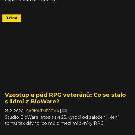
TÉMA
Vzestup a pád RPG veteránů: Co se stalo
s lidmi z BioWare?
21. 2. 2020
|
ŠÁRKA TMĚJOVÁ
|
Studio BioWare letos slaví 25. výročí od založení. Není
tomu tak dávno, co mělo mezi milovníky RPG
nedostižnou pověst, jíž se ostatní studia snažila vyrovnat.