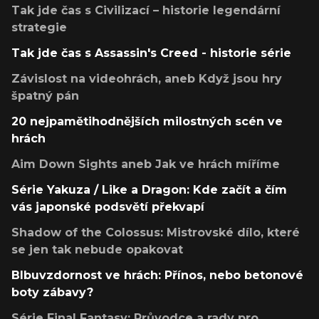
Tak jde čas s Civilizací – historie legendární
strategie
Tak jde čas s Assassin's Creed - historie série
Závislost na videohrách, aneb Když jsou hry
špatný pán
20 nejpamětihodnějších milostných scén ve
hrách
Aim Down Sights aneb Jak ve hrách míříme
Série Yakuza / Like a Dragon: Kde začít a čím
vás japonské podsvětí překvapí
Shadow of the Colossus: Mistrovské dílo, které
se jen tak nebude opakovat
Blbuvzdornost ve hrách: Přínos, nebo betonové
boty zábavy?
Série Final Fantasy: Průvodce a rady pro