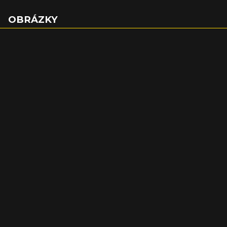
dnech se připojil k Ubisoftu, konkrétně québecké
pobočce.
OBRÁZKY