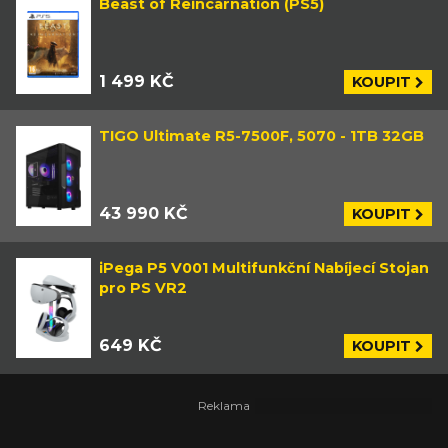
Beast of Reincarnation (PS5)
1 499 KČ
KOUPIT
TIGO Ultimate R5-7500F, 5070 - 1TB 32GB
43 990 KČ
KOUPIT
iPega P5 V001 Multifunkční Nabíjecí Stojan
pro PS VR2
649 KČ
KOUPIT