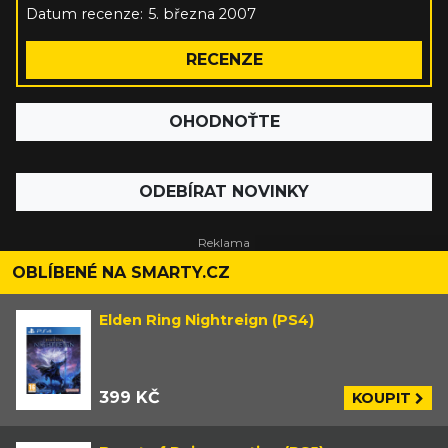
Datum recenze:
5. března 2007
RECENZE
OHODNOŤTE
ODEBÍRAT NOVINKY
OBLÍBENÉ NA SMARTY.CZ
Elden Ring Nightreign (PS4)
399 KČ
KOUPIT